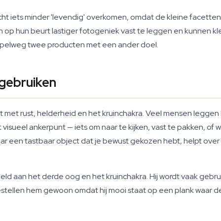
el licht iets minder 'levendig' overkomen, omdat de kleine facette
ijn op hun beurt lastiger fotogeniek vast te leggen en kunnen 
impelweg twee producten met een ander doel.
gebruiken
 met rust, helderheid en het kruinchakra. Veel mensen leggen
visueel ankerpunt — iets om naar te kijken, vast te pakken, of 
aar een tastbaar object dat je bewust gekozen hebt, helpt ov
eld aan het derde oog en het kruinchakra. Hij wordt vaak gebrui
bestellen hem gewoon omdat hij mooi staat op een plank waar d