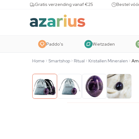
Skip to content
Gratis verzending vanaf €25
Bestel vóó
Paddo's
Wietzaden
Home
Smartshop
Ritual
Kristallen Mineralen
Ame