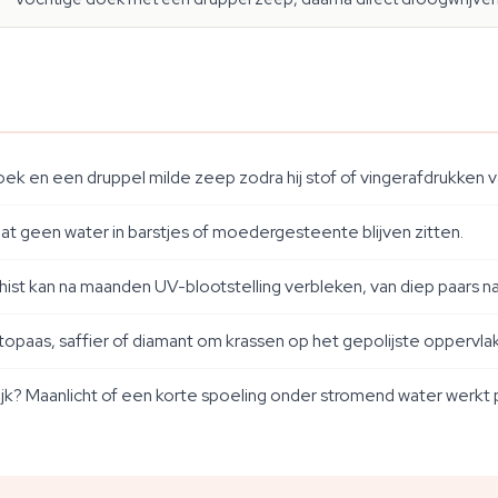
 en een druppel milde zeep zodra hij stof of vingerafdrukken v
 geen water in barstjes of moedergesteente blijven zitten.
hist kan na maanden UV-blootstelling verbleken, van diep paars naar
topaas, saffier of diamant om krassen op het gepolijste oppervl
aktijk? Maanlicht of een korte spoeling onder stromend water werkt