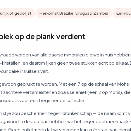
rlijk of gepolijst
Herkomst Brazilië, Uruguay, Zambia
Eenvou
lek op de plank verdient
raagd worden van alle paarse mineralen die we in huis hebben. 
de-kristallen, en daarom lijken geen twee stukken écht op elkaar.
ecundaire insluitsels valt.
 gewoon gebruikt te worden. Met een 7 op de schaal van Mohs le
zachtere verzamelstenen zoals seleniet (een 2 op Mohs), die al b
ankoop is voor een beginnende collectie.
hist je zou beschermen tegen dronkenschap — de naam komt 
jdagavond in de Jordaan hebben we het tegendeel meermaals vo
and. Geen enkel merk dat wij verkopen kan zo'n staat van diens