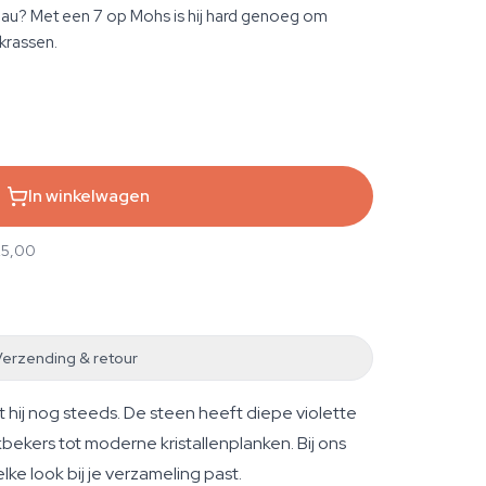
adeau? Met een 7 op Mohs is hij hard genoeg om
krassen.
In winkelwagen
25,00
Verzending & retour
t hij nog steeds. De steen heeft diepe violette
ekers tot moderne kristallenplanken. Bij ons
lke look bij je verzameling past.