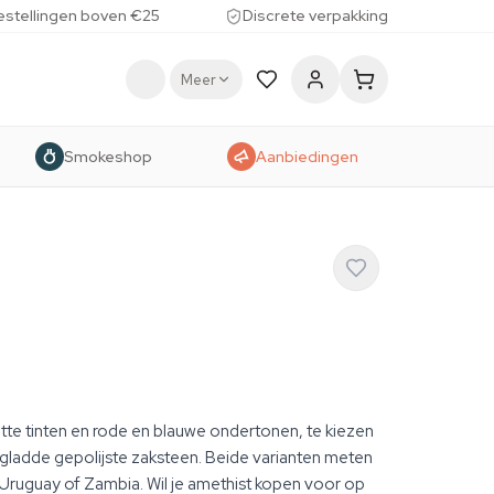
estellingen boven €25
Discrete verpakking
Meer
Smokeshop
Aanbiedingen
tte tinten en rode en blauwe ondertonen, te kiezen
als gladde gepolijste zaksteen. Beide varianten meten
 Uruguay of Zambia. Wil je amethist kopen voor op