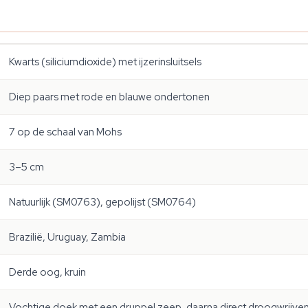
Kwarts (siliciumdioxide) met ijzerinsluitsels
Diep paars met rode en blauwe ondertonen
7 op de schaal van Mohs
3–5 cm
Natuurlijk (SM0763), gepolijst (SM0764)
Brazilië, Uruguay, Zambia
Derde oog, kruin
Vochtige doek met een druppel zeep, daarna direct droogwrijve