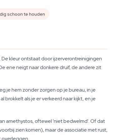
dig schoon te houden
De kleur ontstaat door ijzerverontreinigingen
 De ene neigt naar donkere druif, de andere zit
g je hem zonder zorgen op je bureau, in je
rokkelt als je er verkeerd naar kijkt, en je
van
amethystos
, oftewel 'niet bedwelmd'. Of dat
orbij zien komen), maar de associatie met rust,
t overleggen.