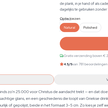
de plank, in je hand of als c
dagelijks te gebruiken zonder 
Optie kiezen
AANTAL
Natural
Polished
Gratis verzending boven € 
4.5
/5
van 781 beoordelingen
 sinds zo'n 25.000 voor Christus de aandacht trekt — en dat doe
chtige glans, en een geschiedenis die loopt van Griekse drinkb
lijk of gepolijst, beide in het formaat 3–5 cm. Zo kies je zelf we