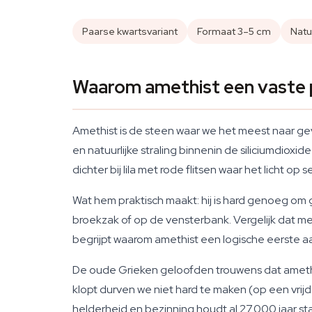
Paarse kwartsvariant
Formaat 3–5 cm
Natuu
Waarom amethist een vaste p
Amethist is de steen waar we het meest naar gev
en natuurlijke straling binnenin de siliciumdioxi
dichter bij lila met rode flitsen waar het licht op s
Wat hem praktisch maakt: hij is hard genoeg om
broekzak of op de vensterbank. Vergelijk dat met 
begrijpt waarom amethist een logische eerste a
De oude Grieken geloofden trouwens dat amet
klopt durven we niet hard te maken (op een vri
helderheid en bezinning houdt al 27.000 jaar st