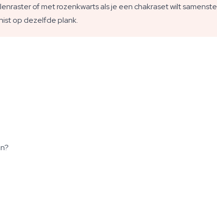
enraster of met rozenkwarts als je een chakraset wilt samenstel
hist op dezelfde plank.
en?