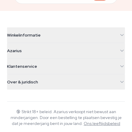
Winkelinformatie
Azarius
Azarius
Galvaniweg 11
5482 TN Schijndel
Cannabiszaden
Klantenservice
Nederland
Paddo's
Verzendinfo
support@azarius.com
Smokeshop
Over & juridisch
+31(0)204897914
Retourbeleid
Smartshop
Over Azarius
Kwaliteitsgarantie
Herbshop
Wiki
Contact
Growshop
Blog
🔞
Strikt 18+ beleid. Azarius verkoopt niet bewust aan
Veelgestelde vragen
minderjarigen. Door een bestelling te plaatsen bevestig je
Muziek
Privacybeleid
dat je meerderjarig bent in jouw land.
Ons leeftijdsbeleid
Schrijvers