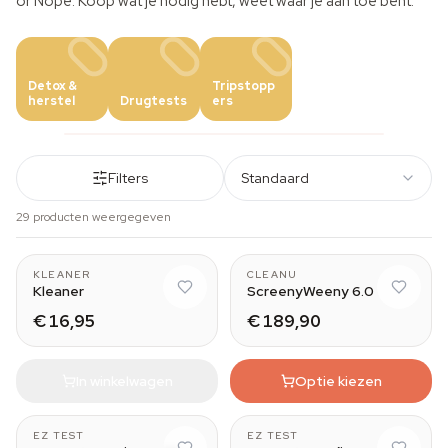
or Nope. Koop wat je nodig hebt, weet waar je aan toe bent.
Detox &
Tripstopp
herstel
Drugtests
ers
Filters
Standaard
29 producten weergegeven
With spray
KLEANER
CLEANU
Kleaner
ScreenyWeeny 6.0
€ 16,95
€ 189,90
In winkelwagen
Optie kiezen
5
5
EZ TEST
EZ TEST