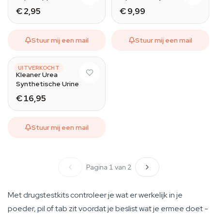
€ 2,95
€ 9,99
Stuur mij een mail
Stuur mij een mail
KLEANER
UITVERKOCHT
Kleaner Urea
Synthetische Urine
€ 16,95
Stuur mij een mail
Pagina 1 van 2
Met drugstestkits controleer je wat er werkelijk in je
poeder, pil of tab zit voordat je beslist wat je ermee doet -