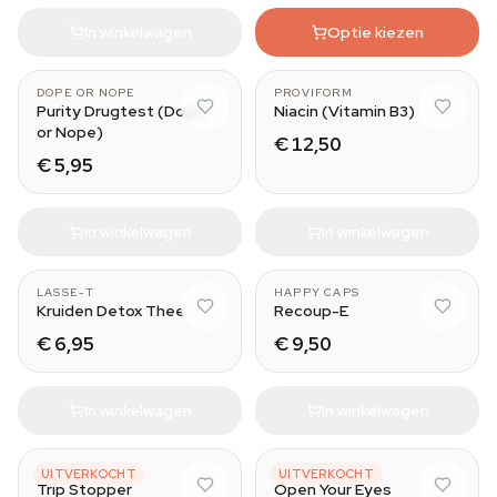
In winkelwagen
Optie kiezen
MDMA/XTC
DOPE OR NOPE
PROVIFORM
Purity Drugtest (Dope
Niacin (Vitamin B3)
or Nope)
€ 12,50
€ 5,95
In winkelwagen
In winkelwagen
LASSE-T
HAPPY CAPS
Kruiden Detox Thee
Recoup-E
€ 6,95
€ 9,50
In winkelwagen
In winkelwagen
AZARIUS
VISION SEEDS
UITVERKOCHT
UITVERKOCHT
Trip Stopper
Open Your Eyes