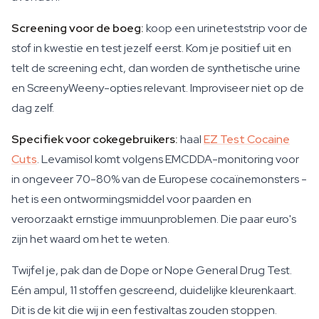
Screening voor de boeg:
koop een urineteststrip voor de
stof in kwestie en test jezelf eerst. Kom je positief uit en
telt de screening echt, dan worden de synthetische urine
en ScreenyWeeny-opties relevant. Improviseer niet op de
dag zelf.
Specifiek voor cokegebruikers:
haal
EZ Test Cocaine
Cuts
. Levamisol komt volgens EMCDDA-monitoring voor
in ongeveer 70-80% van de Europese cocaïnemonsters -
het is een ontwormingsmiddel voor paarden en
veroorzaakt ernstige immuunproblemen. Die paar euro's
zijn het waard om het te weten.
Twijfel je, pak dan de Dope or Nope General Drug Test.
Eén ampul, 11 stoffen gescreend, duidelijke kleurenkaart.
Dit is de kit die wij in een festivaltas zouden stoppen.