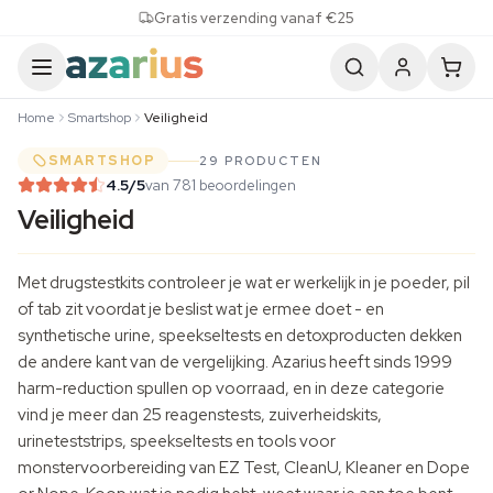
Skip to content
Gratis verzending vanaf €25
Home
Smartshop
Veiligheid
SMARTSHOP
29 PRODUCTEN
4.5
/5
van 781 beoordelingen
Veiligheid
Met drugstestkits controleer je wat er werkelijk in je poeder, pil
of tab zit voordat je beslist wat je ermee doet - en
synthetische urine, speekseltests en detoxproducten dekken
de andere kant van de vergelijking. Azarius heeft sinds 1999
harm-reduction spullen op voorraad, en in deze categorie
vind je meer dan 25 reagenstests, zuiverheidskits,
urineteststrips, speekseltests en tools voor
monstervoorbereiding van EZ Test, CleanU, Kleaner en Dope