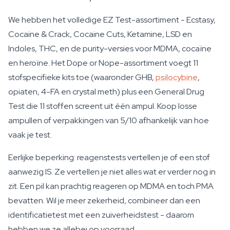
We hebben het volledige EZ Test-assortiment - Ecstasy,
Cocaine & Crack, Cocaine Cuts, Ketamine, LSD en
Indoles, THC, en de purity-versies voor MDMA, cocaïne
en heroïne. Het Dope or Nope-assortiment voegt 11
stofspecifieke kits toe (waaronder GHB,
psilocybine
,
opiaten, 4-FA en crystal meth) plus een General Drug
Test die 11 stoffen screent uit één ampul. Koop losse
ampullen of verpakkingen van 5/10 afhankelijk van hoe
vaak je test.
Eerlijke beperking: reagenstests vertellen je of een stof
aanwezig IS. Ze vertellen je niet alles wat er verder nog in
zit. Een pil kan prachtig reageren op MDMA en toch PMA
bevatten. Wil je meer zekerheid, combineer dan een
identificatietest met een zuiverheidstest - daarom
hebben we ze allebei op voorraad.