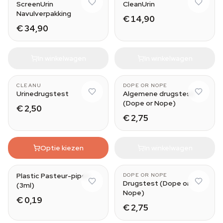
ScreenUrin
CleanUrin
Navulverpakking
€ 14,90
€ 34,90
In winkelwagen
In winkelwagen
CLEANU
DOPE OR NOPE
Urinedrugstest
Algemene drugstest
(Dope or Nope)
€ 2,50
€ 2,75
Optie kiezen
In winkelwagen
Plastic Pasteur-pipet
DOPE OR NOPE
Drugstest (Dope or
(3ml)
Nope)
€ 0,19
€ 2,75