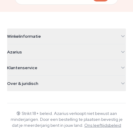
Winkelinformatie
Azarius
Azarius
Galvaniweg 11
5482 TN Schijndel
Cannabiszaden
Klantenservice
Nederland
Paddo's
Verzendinfo
support@azarius.com
Smokeshop
Over & juridisch
+31(0)204897914
Retourbeleid
Smartshop
Over Azarius
Kwaliteitsgarantie
Herbshop
Wiki
Contact
Growshop
Blog
🔞
Strikt 18+ beleid. Azarius verkoopt niet bewust aan
Veelgestelde vragen
minderjarigen. Door een bestelling te plaatsen bevestig je
Schrijvers
Privacybeleid
dat je meerderjarig bent in jouw land.
Ons leeftijdsbeleid
Redactionele normen