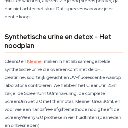
minuten wachten, aflezen. Zie je nog steeds positief, ga
dan niet achter het stuur. Dat is precies waarvoor je er
eentje koopt.
Synthetische urine en detox - Het
noodplan
CleanU en
Kleaner
maken in het lab samengestelde
synthetische urine die overeenkomt met de pH,
creatinine, soortelijk gewicht en UV-fluorescentie waarop
laboratoria controleren. We hebben het CleanUrin 25ml
zakje, de ScreenUrin 80ml navulling, de complete
ScreenUrin Set 2.0 met thermotas, Kleaner Urea 30ml, en
voor wie een handsfree afgiftemethode nodig heeft de
ScreenyWeeny 6.0 prothese in vier huidtinten (besneden
en onbesneden).