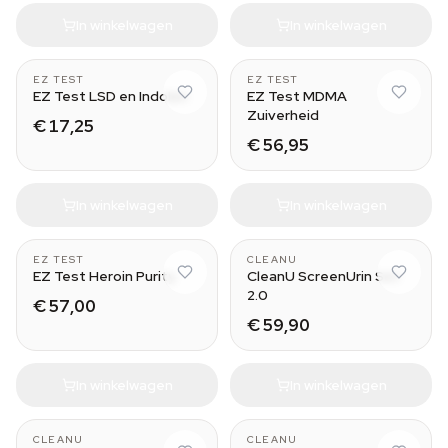
In winkelwagen
In winkelwagen
5
10
EZ TEST
EZ TEST
EZ Test LSD en Indolen
EZ Test MDMA
Zuiverheid
€ 17,25
€ 56,95
In winkelwagen
In winkelwagen
10
EZ TEST
CLEANU
EZ Test Heroin Purity
CleanU ScreenUrin Set
2.0
€ 57,00
€ 59,90
In winkelwagen
In winkelwagen
CLEANU
CLEANU