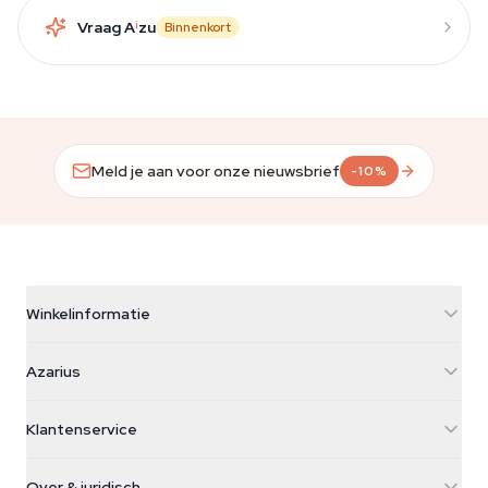
Vraag A
i
zu
Binnenkort
Meld je aan voor onze nieuwsbrief
-10%
Winkelinformatie
Azarius
Azarius
Galvaniweg 11
5482 TN Schijndel
Cannabiszaden
Klantenservice
Nederland
Paddo's
Verzendinfo
support@azarius.com
Smokeshop
Over & juridisch