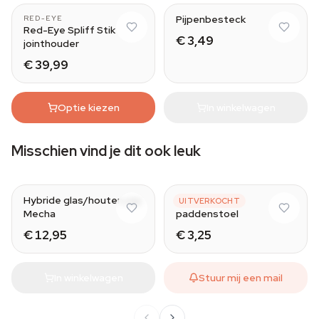
Pijpenbesteck
RED-EYE
Red-Eye Spliff Stik
€ 3,49
jointhouder
€ 39,99
Optie kiezen
In winkelwagen
Misschien vind je dit ook leuk
Red
Hybride glas/houten pijp
Metalen pijp
UITVERKOCHT
Mecha
paddenstoel
€ 12,95
€ 3,25
In winkelwagen
Stuur mij een mail