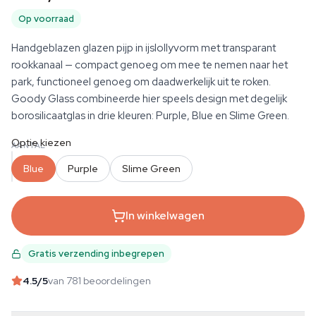
Op voorraad
Handgeblazen glazen pijp in ijslollyvorm met transparant
rookkanaal — compact genoeg om mee te nemen naar het
park, functioneel genoeg om daadwerkelijk uit te roken.
Goody Glass combineerde hier speels design met degelijk
borosilicaatglas in drie kleuren: Purple, Blue en Slime Green.
Optie kiezen
AANTAL
Blue
Purple
Slime Green
In winkelwagen
Gratis verzending inbegrepen
4.5
/5
van 781 beoordelingen