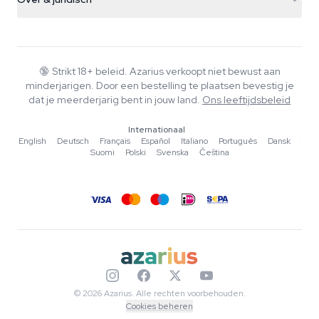
+31(0)204897914
Retourbeleid
Smartshop
Over Azarius
Kwaliteitsgarantie
Herbshop
Wiki
Contact
Growshop
Blog
🔞
Strikt 18+ beleid. Azarius verkoopt niet bewust aan
Veelgestelde vragen
minderjarigen. Door een bestelling te plaatsen bevestig je
Muziek
Privacybeleid
dat je meerderjarig bent in jouw land.
Ons leeftijdsbeleid
Schrijvers
Internationaal
Redactionele normen
English
·
Deutsch
·
Français
·
Español
·
Italiano
·
Português
·
Dansk
·
Suomi
·
Polski
·
Svenska
·
Čeština
Tools & Calculators
Acties
Sitemap
© 2026 Azarius. Alle rechten voorbehouden.
Cookies beheren