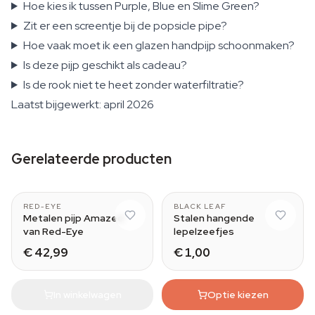
Hoe kies ik tussen Purple, Blue en Slime Green?
Zit er een screentje bij de popsicle pipe?
Hoe vaak moet ik een glazen handpijp schoonmaken?
Is deze pijp geschikt als cadeau?
Is de rook niet te heet zonder waterfiltratie?
Laatst bijgewerkt: april 2026
Gerelateerde producten
Blue
RED-EYE
BLACK LEAF
Metalen pijp Amazed
Stalen hangende
van Red-Eye
lepelzeefjes
€ 42,99
€ 1,00
In winkelwagen
Optie kiezen