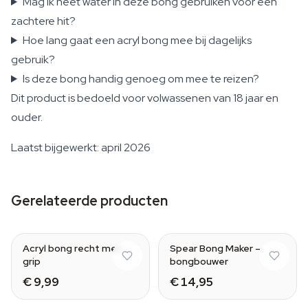
Mag ik heet water in deze bong gebruiken voor een
zachtere hit?
Hoe lang gaat een acryl bong mee bij dagelijks
gebruik?
Is deze bong handig genoeg om mee te reizen?
Dit product is bedoeld voor volwassenen van 18 jaar en
ouder.
Laatst bijgewerkt: april 2026
Gerelateerde producten
Acryl bong recht met
Spear Bong Maker –
grip
bongbouwer
€ 9,99
€ 14,95