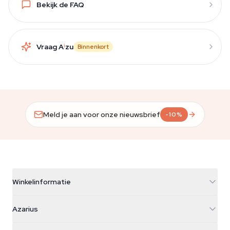
Bekijk de FAQ
Vraag A
i
zu
Binnenkort
Meld je aan voor onze nieuwsbrief
-10%
Winkelinformatie
Azarius
Azarius
Galvaniweg 11
5482 TN Schijndel
Cannabiszaden