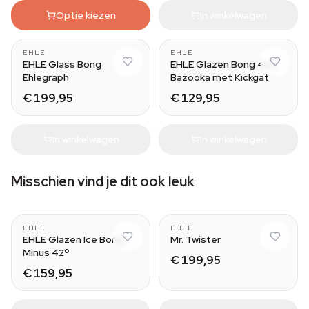
Optie kiezen
In winkelwagen
EHLE
EHLE
EHLE Glass Bong
EHLE Glazen Bong 420
Ehlegraph
Bazooka met Kickgat
€ 199,95
€ 129,95
In winkelwagen
In winkelwagen
Misschien vind je dit ook leuk
EHLE
EHLE
EHLE Glazen Ice Bong
Mr. Twister
Minus 42º
€ 199,95
€ 159,95