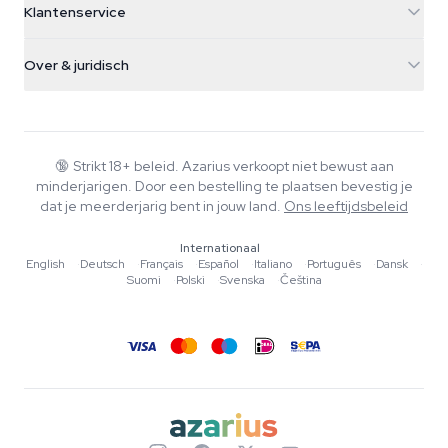
Klantenservice
Nederland
Paddo's
Verzendinfo
support@azarius.com
Smokeshop
Over & juridisch
+31(0)204897914
Retourbeleid
Smartshop
Over Azarius
Kwaliteitsgarantie
Herbshop
Wiki
Contact
Growshop
Blog
🔞
Strikt 18+ beleid. Azarius verkoopt niet bewust aan
Veelgestelde vragen
minderjarigen. Door een bestelling te plaatsen bevestig je
Muziek
Privacybeleid
dat je meerderjarig bent in jouw land.
Ons leeftijdsbeleid
Schrijvers
Internationaal
Redactionele normen
English
·
Deutsch
·
Français
·
Español
·
Italiano
·
Português
·
Dansk
·
Suomi
·
Polski
·
Svenska
·
Čeština
Tools & Calculators
Acties
Sitemap