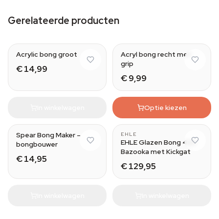
Gerelateerde producten
Acrylic bong groot
Acryl bong recht met
grip
€ 14,99
€ 9,99
In winkelwagen
Optie kiezen
Spear Bong Maker –
EHLE
EHLE Glazen Bong 420
bongbouwer
Bazooka met Kickgat
€ 14,95
€ 129,95
In winkelwagen
In winkelwagen