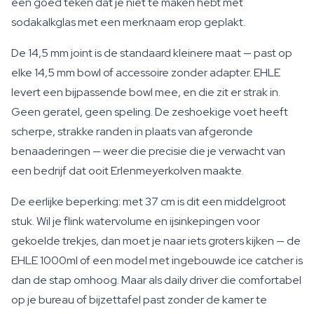
een goed teken dat je niet te maken hebt met
sodakalkglas met een merknaam erop geplakt.
De 14,5 mm joint is de standaard kleinere maat — past op
elke 14,5 mm bowl of accessoire zonder adapter. EHLE
levert een bijpassende bowl mee, en die zit er strak in.
Geen geratel, geen speling. De zeshoekige voet heeft
scherpe, strakke randen in plaats van afgeronde
benaaderingen — weer die precisie die je verwacht van
een bedrijf dat ooit Erlenmeyerkolven maakte.
De eerlijke beperking: met 37 cm is dit een middelgroot
stuk. Wil je flink watervolume en ijsinkepingen voor
gekoelde trekjes, dan moet je naar iets groters kijken — de
EHLE 1000ml of een model met ingebouwde ice catcher is
dan de stap omhoog. Maar als daily driver die comfortabel
op je bureau of bijzettafel past zonder de kamer te