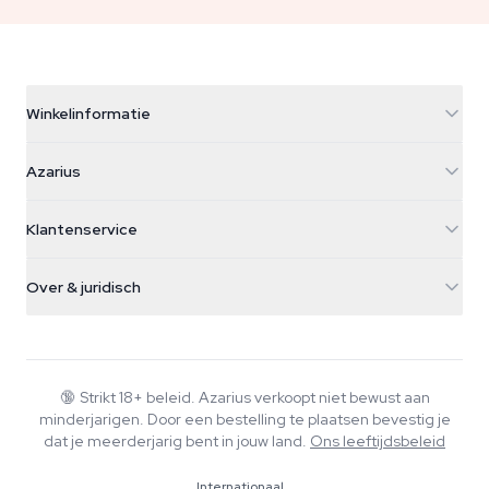
Winkelinformatie
Azarius
Azarius
Galvaniweg 11
5482 TN Schijndel
Cannabiszaden
Klantenservice
Nederland
Paddo's
Verzendinfo
support@azarius.com
Smokeshop
Over & juridisch
+31(0)204897914
Retourbeleid
Smartshop
Over Azarius
Kwaliteitsgarantie
Herbshop
Wiki
Contact
Growshop
Blog
🔞
Strikt 18+ beleid. Azarius verkoopt niet bewust aan
Veelgestelde vragen
minderjarigen. Door een bestelling te plaatsen bevestig je
Muziek
Privacybeleid
dat je meerderjarig bent in jouw land.
Ons leeftijdsbeleid
Schrijvers
Internationaal