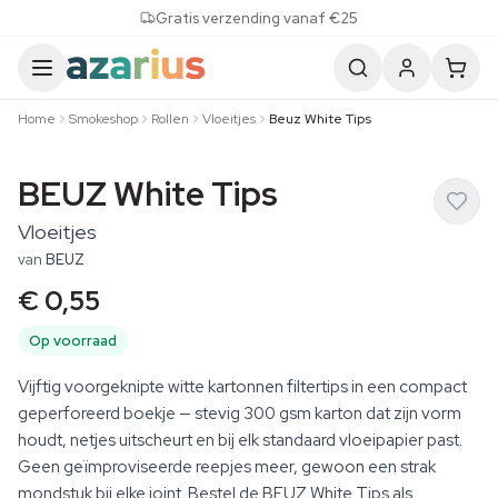
Skip to content
Gratis verzending vanaf €25
Home
Smokeshop
Rollen
Vloeitjes
Beuz White Tips
BEUZ White Tips
Vloeitjes
van
BEUZ
€ 0,55
Op voorraad
Vijftig voorgeknipte witte kartonnen filtertips in een compact
geperforeerd boekje — stevig 300 gsm karton dat zijn vorm
houdt, netjes uitscheurt en bij elk standaard vloeipapier past.
Geen geïmproviseerde reepjes meer, gewoon een strak
mondstuk bij elke joint. Bestel de BEUZ White Tips als