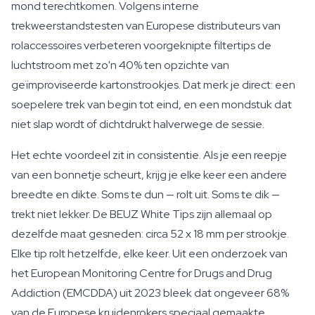
mond terechtkomen. Volgens interne
trekweerstandstesten van Europese distributeurs van
rolaccessoires verbeteren voorgeknipte filtertips de
luchtstroom met zo'n 40% ten opzichte van
geïmproviseerde kartonstrookjes. Dat merk je direct: een
soepelere trek van begin tot eind, en een mondstuk dat
niet slap wordt of dichtdrukt halverwege de sessie.
Het echte voordeel zit in consistentie. Als je een reepje
van een bonnetje scheurt, krijg je elke keer een andere
breedte en dikte. Soms te dun — rolt uit. Soms te dik —
trekt niet lekker. De BEUZ White Tips zijn allemaal op
dezelfde maat gesneden: circa 52 x 18 mm per strookje.
Elke tip rolt hetzelfde, elke keer. Uit een onderzoek van
het European Monitoring Centre for Drugs and Drug
Addiction (EMCDDA) uit 2023 bleek dat ongeveer 68%
van de Europese kruidenrokers speciaal gemaakte