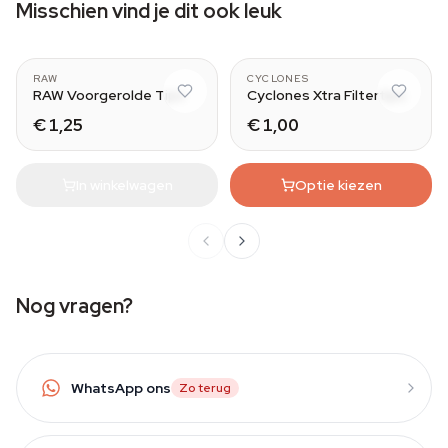
Misschien vind je dit ook leuk
Wide
RAW
CYCLONES
RAW Voorgerolde Tips
Cyclones Xtra Filtertips
€ 1,25
€ 1,00
In winkelwagen
Optie kiezen
Nog vragen?
WhatsApp ons
Zo terug