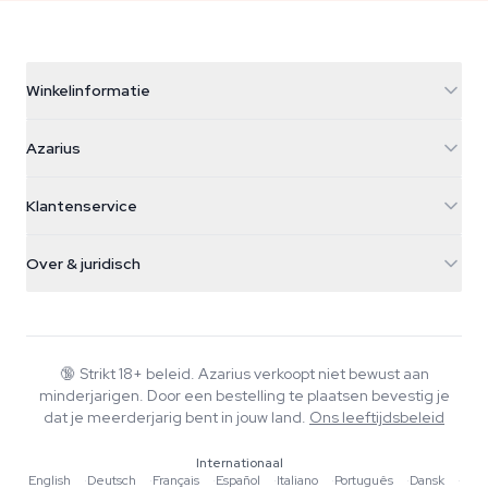
Winkelinformatie
Azarius
Azarius
Galvaniweg 11
5482 TN Schijndel
Cannabiszaden
Klantenservice
Nederland
Paddo's
Verzendinfo
support@azarius.com
Smokeshop
Over & juridisch
+31(0)204897914
Retourbeleid
Smartshop
Over Azarius
Kwaliteitsgarantie
Herbshop
Wiki
Contact
Growshop
Blog
🔞
Strikt 18+ beleid. Azarius verkoopt niet bewust aan
Veelgestelde vragen
minderjarigen. Door een bestelling te plaatsen bevestig je
Muziek
Privacybeleid
dat je meerderjarig bent in jouw land.
Ons leeftijdsbeleid
Schrijvers
Internationaal
Redactionele normen
English
·
Deutsch
·
Français
·
Español
·
Italiano
·
Português
·
Dansk
·