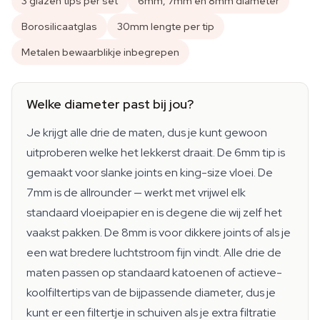
3 glazen tips per set
6mm, 7mm en 8mm diameter
Borosilicaatglas
30mm lengte per tip
Metalen bewaarblikje inbegrepen
Welke diameter past bij jou?
Je krijgt alle drie de maten, dus je kunt gewoon
uitproberen welke het lekkerst draait. De 6mm tip is
gemaakt voor slanke joints en king-size vloei. De
7mm is de allrounder — werkt met vrijwel elk
standaard vloeipapier en is degene die wij zelf het
vaakst pakken. De 8mm is voor dikkere joints of als je
een wat bredere luchtstroom fijn vindt. Alle drie de
maten passen op standaard katoenen of actieve-
koolfiltertips van de bijpassende diameter, dus je
kunt er een filtertje in schuiven als je extra filtratie