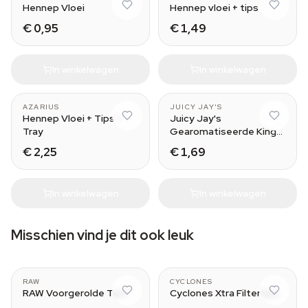
Hennep Vloei
Hennep vloei + tips
€ 0,95
€ 1,49
In winkelwagen
In winkelwagen
Green Apple
AZARIUS
JUICY JAY'S
Hennep Vloei + Tips +
Juicy Jay's
Tray
Gearomatiseerde King
Size Vloei
€ 2,25
€ 1,69
In winkelwagen
In winkelwagen
Misschien vind je dit ook leuk
Wide
RAW
CYCLONES
RAW Voorgerolde Tips
Cyclones Xtra Filtertips