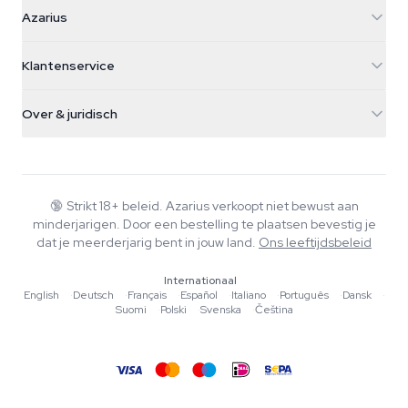
Azarius
Azarius
Galvaniweg 11
5482 TN Schijndel
Cannabiszaden
Klantenservice
Nederland
Paddo's
Verzendinfo
support@azarius.com
Smokeshop
Over & juridisch
+31(0)204897914
Retourbeleid
Smartshop
Over Azarius
Kwaliteitsgarantie
Herbshop
Wiki
Contact
Growshop
Blog
🔞
Strikt 18+ beleid. Azarius verkoopt niet bewust aan
Veelgestelde vragen
minderjarigen. Door een bestelling te plaatsen bevestig je
Schrijvers
Privacybeleid
dat je meerderjarig bent in jouw land.
Ons leeftijdsbeleid
Redactionele normen
Internationaal
Tools & Calculators
English
·
Deutsch
·
Français
·
Español
·
Italiano
·
Português
·
Dansk
·
Suomi
·
Polski
·
Svenska
·
Čeština
Acties
Sitemap