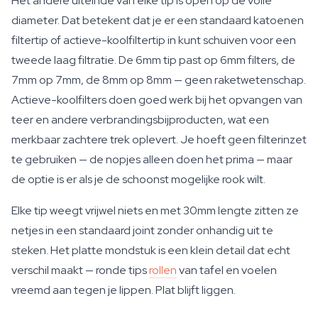
Het andere uiteinde van elke tip is open op de volle
diameter. Dat betekent dat je er een standaard katoenen
filtertip of actieve-koolfiltertip in kunt schuiven voor een
tweede laag filtratie. De 6mm tip past op 6mm filters, de
7mm op 7mm, de 8mm op 8mm — geen raketwetenschap.
Actieve-koolfilters doen goed werk bij het opvangen van
teer en andere verbrandingsbijproducten, wat een
merkbaar zachtere trek oplevert. Je hoeft geen filterinzet
te gebruiken — de nopjes alleen doen het prima — maar
de optie is er als je de schoonst mogelijke rook wilt.
Elke tip weegt vrijwel niets en met 30mm lengte zitten ze
netjes in een standaard joint zonder onhandig uit te
steken. Het platte mondstuk is een klein detail dat echt
verschil maakt — ronde tips
rollen
van tafel en voelen
vreemd aan tegen je lippen. Plat blijft liggen.