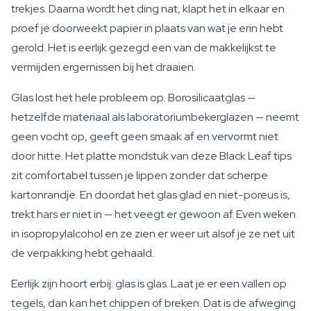
trekjes. Daarna wordt het ding nat, klapt het in elkaar en
proef je doorweekt papier in plaats van wat je erin hebt
gerold. Het is eerlijk gezegd een van de makkelijkst te
vermijden ergernissen bij het draaien.
Glas lost het hele probleem op. Borosilicaatglas —
hetzelfde materiaal als laboratoriumbekerglazen — neemt
geen vocht op, geeft geen smaak af en vervormt niet
door hitte. Het platte mondstuk van deze Black Leaf tips
zit comfortabel tussen je lippen zonder dat scherpe
kartonrandje. En doordat het glas glad en niet-poreus is,
trekt hars er niet in — het veegt er gewoon af. Even weken
in isopropylalcohol en ze zien er weer uit alsof je ze net uit
de verpakking hebt gehaald.
Eerlijk zijn hoort erbij: glas is glas. Laat je er een vallen op
tegels, dan kan het chippen of breken. Dat is de afweging