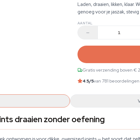
Laden, draaien, likken, klaar. 
genoeg voor je jaszak, stevi
AANTAL
Gratis verzending boven € 
4.5
/5
van 781 beoordelingen
ints draaien zonder oefening
fiek ontworpen is voor dikke, oversized joints — het soort dat ze