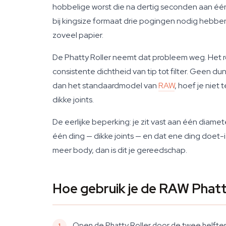
hobbelige worst die na dertig seconden aan één 
bij kingsize formaat drie pogingen nodig hebbe
zoveel papier.
De Phatty Roller neemt dat probleem weg. Het rol
consistente dichtheid van tip tot filter. Geen 
dan het standaardmodel van
RAW
, hoef je niet
dikke joints.
De eerlijke beperking: je zit vast aan één diamete
één ding — dikke joints — en dat ene ding doet-i
meer body, dan is dit je gereedschap.
Hoe gebruik je de RAW Phatt
Open de Phatty Roller door de twee helften ui