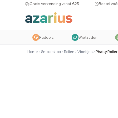
Skip to content
Gratis verzending vanaf €25
Bestel vóó
Paddo's
Wietzaden
Home
Smokeshop
Rollen
Vloeitjes
Phatty Roller