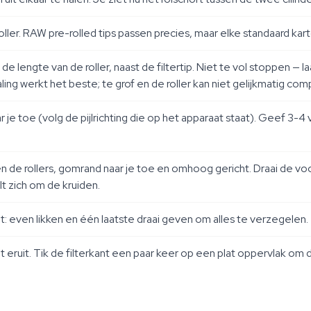
roller. RAW pre-rolled tips passen precies, maar elke standaard kar
de lengte van de roller, naast de filtertip. Niet te vol stoppen — 
aling werkt het beste; te grof en de roller kan niet gelijkmatig co
aar je toe (volg de pijlrichting die op het apparaat staat). Geef 3-4
en de rollers, gomrand naar je toe en omhoog gericht. Draai de vo
t zich om de kruiden.
t: even likken en één laatste draai geven om alles te verzegelen.
nt eruit. Tik de filterkant een paar keer op een plat oppervlak om