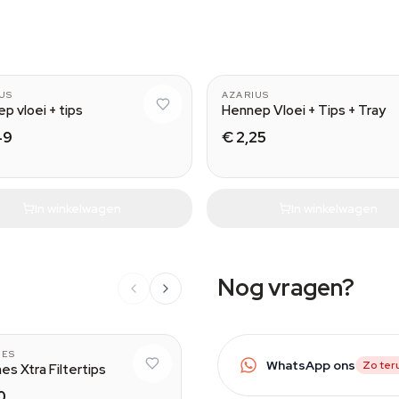
US
AZARIUS
p vloei + tips
Hennep Vloei + Tips + Tray
49
€ 2,25
In winkelwagen
In winkelwagen
Nog vragen?
NES
WhatsApp ons
Zo ter
es Xtra Filtertips
0