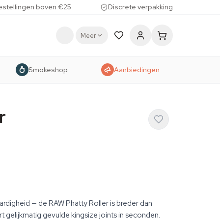
estellingen boven €25
Discrete verpakking
Meer
Smokeshop
Aanbiedingen
r
aardigheid — de RAW Phatty Roller is breder dan
t gelijkmatig gevulde kingsize joints in seconden.