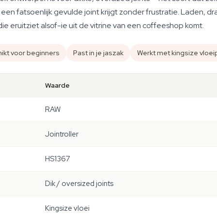
en fatsoenlijk gevulde joint krijgt zonder frustratie. Laden, draa
e eruitziet alsof-ie uit de vitrine van een coffeeshop komt.
ikt voor beginners
Past in je jaszak
Werkt met kingsize vloei
Waarde
RAW
Jointroller
HS1367
Dik / oversized joints
Kingsize vloei