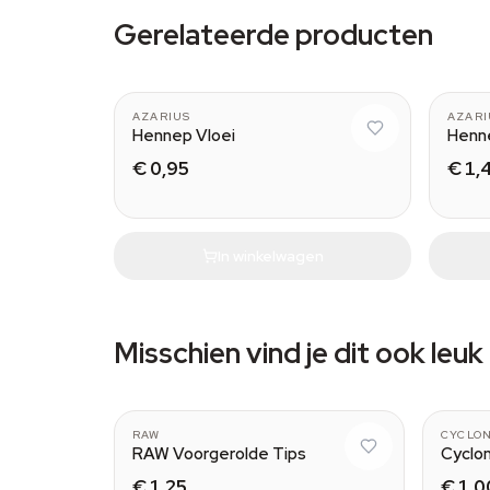
Gerelateerde producten
AZARIUS
AZARI
Hennep Vloei
Henne
€ 0,95
€ 1,
In winkelwagen
Misschien vind je dit ook leuk
Wide
RAW
CYCLO
RAW Voorgerolde Tips
Cyclon
€ 1,25
€ 1,0