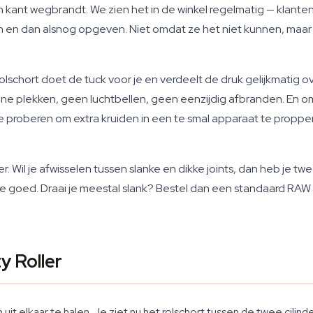
kant wegbrandt. We zien het in de winkel regelmatig — klanten
n en dan alsnog opgeven. Niet omdat ze het niet kunnen, maar 
schort doet de tuck voor je en verdeelt de druk gelijkmatig ov
dunne plekken, geen luchtbellen, geen eenzijdig afbranden. En o
 te proberen om extra kruiden in een te smal apparaat te proppe
r. Wil je afwisselen tussen slanke en dikke joints, dan heb je tw
e goed. Draai je meestal slank? Bestel dan een standaard RAW ro
y Roller
t elkaar te halen. Je ziet nu het rolschort tussen de twee cilinde