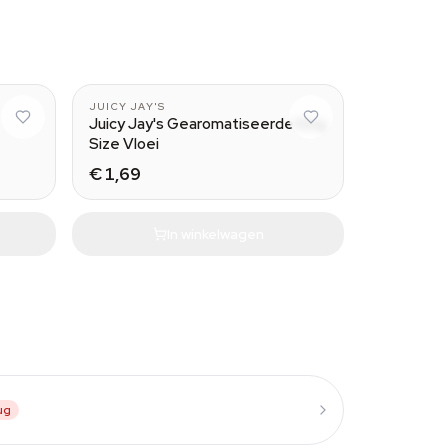
Green Apple
JUICY JAY'S
Juicy Jay's Gearomatiseerde King
Size Vloei
€ 1,69
In winkelwagen
ug