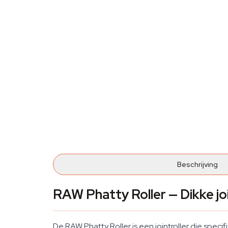
Beschrijving
RAW Phatty Roller — Dikke jo
De RAW Phatty Roller is een jointroller die speci