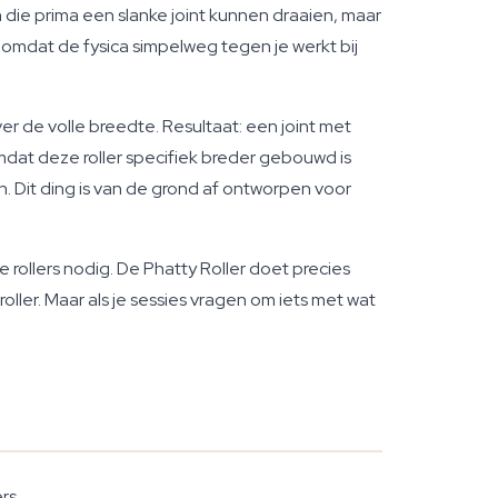
 die prima een slanke joint kunnen draaien, maar
omdat de fysica simpelweg tegen je werkt bij
er de volle breedte. Resultaat: een joint met
mdat deze roller specifiek breder gebouwd is
n. Dit ding is van de grond af ontworpen voor
ee rollers nodig. De Phatty Roller doet precies
ller. Maar als je sessies vragen om iets met wat
rs.