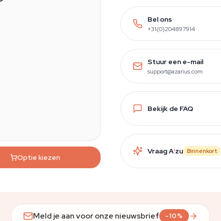
Bel ons
+31(0)204897914
Stuur een e-mail
support@azarius.com
Bekijk de FAQ
Vraag A
i
zu
Binnenkort
Optie kiezen
Meld je aan voor onze nieuwsbrief
-10%