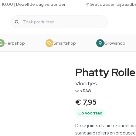
r 10:00 | Dezelfde dag verzonden
Gratis zaden bij zaadb
Herbshop
Smartshop
Growshop
Phatty Rolle
Vloeitjes
van
RAW
€ 7,95
Op voorraad
Dikke joints draaien zonder v
standaard rollers en produceer