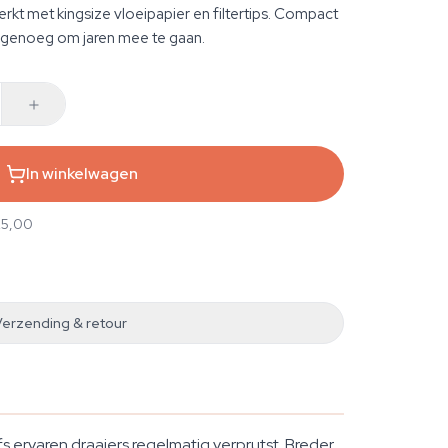
Werkt met kingsize vloeipapier en filtertips. Compact
g genoeg om jaren mee te gaan.
In winkelwagen
25,00
Verzending & retour
lfs ervaren draaiers regelmatig verprutst. Breder