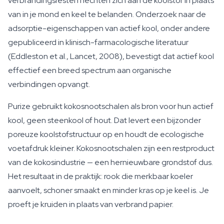
verbrandingsresten hechten zich aan de koolstof in plaats
van in je mond en keel te belanden. Onderzoek naar de
adsorptie-eigenschappen van actief kool, onder andere
gepubliceerd in klinisch-farmacologische literatuur
(Eddleston et al., Lancet, 2008), bevestigt dat actief kool
effectief een breed spectrum aan organische
verbindingen opvangt.
Purize gebruikt kokosnootschalen als bron voor hun actief
kool, geen steenkool of hout. Dat levert een bijzonder
poreuze koolstofstructuur op en houdt de ecologische
voetafdruk kleiner. Kokosnootschalen zijn een restproduct
van de kokosindustrie — een hernieuwbare grondstof dus.
Het resultaat in de praktijk: rook die merkbaar koeler
aanvoelt, schoner smaakt en minder kras op je keel is. Je
proeft je kruiden in plaats van verbrand papier.