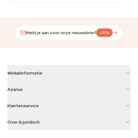
Meld je aan voor onze nieuwsbrief
-10%
Winkelinformatie
Azarius
Azarius
Galvaniweg 11
5482 TN Schijndel
Cannabiszaden
Klantenservice
Nederland
Paddo's
Verzendinfo
support@azarius.com
Smokeshop
Over & juridisch
+31(0)204897914
Retourbeleid
Smartshop
Over Azarius
Kwaliteitsgarantie