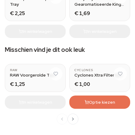
Tray
Gearomatiseerde King
Size Vloei
€ 2,25
€ 1,69
In winkelwagen
In winkelwagen
Misschien vind je dit ook leuk
Wide
RAW
CYCLONES
RAW Voorgerolde Tips
Cyclones Xtra Filtertips
€ 1,25
€ 1,00
In winkelwagen
Optie kiezen