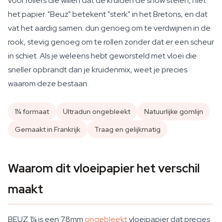
voor rollers die willen dat de kruiden de show stelen, niet
het papier. "Beuz" betekent "sterk" in het Bretons, en dat
vat het aardig samen: dun genoeg om te verdwijnen in de
rook, stevig genoeg om te rollen zonder dat er een scheur
in schiet. Als je weleens hebt geworsteld met vloei die
sneller opbrandt dan je kruidenmix, weet je precies
waarom deze bestaan.
1¼ formaat
Ultradun ongebleekt
Natuurlijke gomlijn
Gemaakt in Frankrijk
Traag en gelijkmatig
Waarom dit vloeipapier het verschil
maakt
BEUZ 1¼ is een 78mm
ongebleekt
vloeipapier dat precies