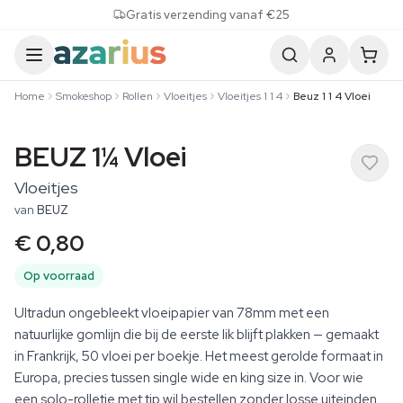
Skip to content
Gratis verzending vanaf €25
Home
Smokeshop
Rollen
Vloeitjes
Vloeitjes 1 1 4
Beuz 1 1 4 Vloei
BEUZ 1¼ Vloei
Vloeitjes
van
BEUZ
€ 0,80
Op voorraad
Ultradun ongebleekt vloeipapier van 78mm met een
natuurlijke gomlijn die bij de eerste lik blijft plakken — gemaakt
in Frankrijk, 50 vloei per boekje. Het meest gerolde formaat in
Europa, precies tussen single wide en king size in. Voor wie
een solo-rolletje met tip wil bestellen zonder losse uiteinden