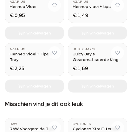
AZARIUS
AZARIUS
Hennep Vloei
Hennep vloei + tips
€ 0,95
€ 1,49
In winkelwagen
In winkelwagen
Green Apple
AZARIUS
JUICY JAY'S
Hennep Vloei + Tips +
Juicy Jay's
Tray
Gearomatiseerde King
Size Vloei
€ 2,25
€ 1,69
In winkelwagen
In winkelwagen
Misschien vind je dit ook leuk
Wide
RAW
CYCLONES
RAW Voorgerolde Tips
Cyclones Xtra Filtertips