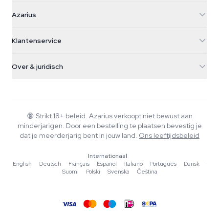
Azarius
Azarius
Galvaniweg 11
5482 TN Schijndel
Cannabiszaden
Klantenservice
Nederland
Paddo's
Verzendinfo
support@azarius.com
Smokeshop
Over & juridisch
+31(0)204897914
Retourbeleid
Smartshop
Over Azarius
Kwaliteitsgarantie
Herbshop
Wiki
Contact
Growshop
Blog
🔞
Strikt 18+ beleid. Azarius verkoopt niet bewust aan
Veelgestelde vragen
minderjarigen. Door een bestelling te plaatsen bevestig je
Muziek
Privacybeleid
dat je meerderjarig bent in jouw land.
Ons leeftijdsbeleid
Schrijvers
Internationaal
Redactionele normen
English
·
Deutsch
·
Français
·
Español
·
Italiano
·
Português
·
Dansk
·
Suomi
·
Polski
·
Svenska
·
Čeština
Tools & Calculators
Acties
Sitemap