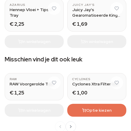
AZARIUS
JUICY JAY'S
Hennep Vloei + Tips +
Juicy Jay's
Tray
Gearomatiseerde King
Size Vloei
€ 2,25
€ 1,69
In winkelwagen
In winkelwagen
Misschien vind je dit ook leuk
Wide
RAW
CYCLONES
RAW Voorgerolde Tips
Cyclones Xtra Filtertips
€ 1,25
€ 1,00
In winkelwagen
Optie kiezen