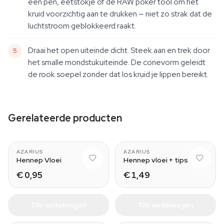
een pen, eetstokje of de RAW poker tool om het
kruid voorzichtig aan te drukken — niet zo strak dat de
luchtstroom geblokkeerd raakt.
Draai het open uiteinde dicht. Steek aan en trek door
het smalle mondstukuiteinde. De conevorm geleidt
de rook soepel zonder dat los kruid je lippen bereikt.
Gerelateerde producten
AZARIUS
AZARIUS
Hennep Vloei
Hennep vloei + tips
€ 0,95
€ 1,49
In winkelwagen
In winkelwagen
Green Apple