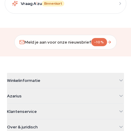
Vraag A
i
zu
Binnenkort
Meld je aan voor onze nieuwsbrief
-10%
Winkelinformatie
Azarius
Azarius
Galvaniweg 11
5482 TN Schijndel
Cannabiszaden
Klantenservice
Nederland
Paddo's
Verzendinfo
support@azarius.com
Smokeshop
Over & juridisch
+31(0)204897914