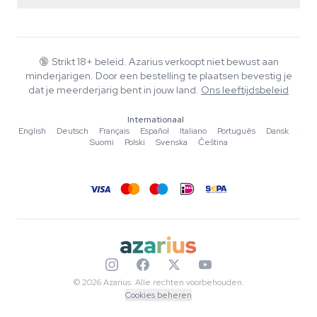
Retourbeleid
Smartshop
Over Azarius
Kwaliteitsgarantie
Herbshop
Wiki
Contact
Growshop
Blog
🔞
Strikt 18+ beleid. Azarius verkoopt niet bewust aan
Veelgestelde vragen
minderjarigen. Door een bestelling te plaatsen bevestig je
Muziek
Privacybeleid
dat je meerderjarig bent in jouw land.
Ons leeftijdsbeleid
Schrijvers
Internationaal
Redactionele normen
English
·
Deutsch
·
Français
·
Español
·
Italiano
·
Português
·
Dansk
·
Suomi
·
Polski
·
Svenska
·
Čeština
Tools & Calculators
Acties
Sitemap
© 2026 Azarius. Alle rechten voorbehouden.
Cookies beheren