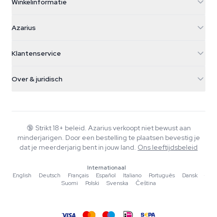
Winkelinformatie
Azarius
Azarius
Galvaniweg 11
5482 TN Schijndel
Cannabiszaden
Klantenservice
Nederland
Paddo's
Verzendinfo
support@azarius.com
Smokeshop
Over & juridisch
+31(0)204897914
Retourbeleid
Smartshop
Over Azarius
Kwaliteitsgarantie
Herbshop
Wiki
Contact
Growshop
Blog
🔞
Strikt 18+ beleid. Azarius verkoopt niet bewust aan
Veelgestelde vragen
minderjarigen. Door een bestelling te plaatsen bevestig je
Muziek
Privacybeleid
dat je meerderjarig bent in jouw land.
Ons leeftijdsbeleid
Schrijvers
Internationaal
Redactionele normen
English
·
Deutsch
·
Français
·
Español
·
Italiano
·
Português
·
Dansk
·
Suomi
·
Polski
·
Svenska
·
Čeština
Tools & Calculators
Acties
Sitemap