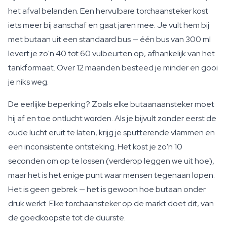
het afval belanden. Een hervulbare torchaansteker kost
iets meer bij aanschaf en gaat jaren mee. Je vult hem bij
met butaan uit een standaard bus — één bus van 300 ml
levert je zo'n 40 tot 60 vulbeurten op, afhankelijk van het
tankformaat. Over 12 maanden besteed je minder en gooi
je niks weg.
De eerlijke beperking? Zoals elke butaanaansteker moet
hij af en toe ontlucht worden. Als je bijvult zonder eerst de
oude lucht eruit te laten, krijg je sputterende vlammen en
een inconsistente ontsteking. Het kost je zo'n 10
seconden om op te lossen (verderop leggen we uit hoe),
maar het is het enige punt waar mensen tegenaan lopen.
Het is geen gebrek — het is gewoon hoe butaan onder
druk werkt. Elke torchaansteker op de markt doet dit, van
de goedkoopste tot de duurste.