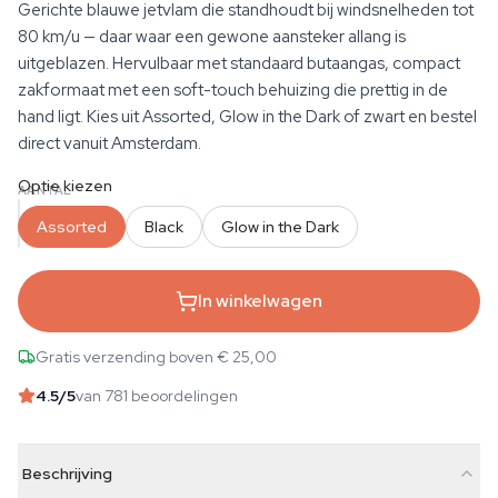
Gerichte blauwe jetvlam die standhoudt bij windsnelheden tot
80 km/u — daar waar een gewone aansteker allang is
uitgeblazen. Hervulbaar met standaard butaangas, compact
zakformaat met een soft-touch behuizing die prettig in de
hand ligt. Kies uit Assorted, Glow in the Dark of zwart en bestel
direct vanuit Amsterdam.
Optie kiezen
AANTAL
Assorted
Black
Glow in the Dark
In winkelwagen
Gratis verzending boven € 25,00
4.5
/5
van 781 beoordelingen
Beschrijving