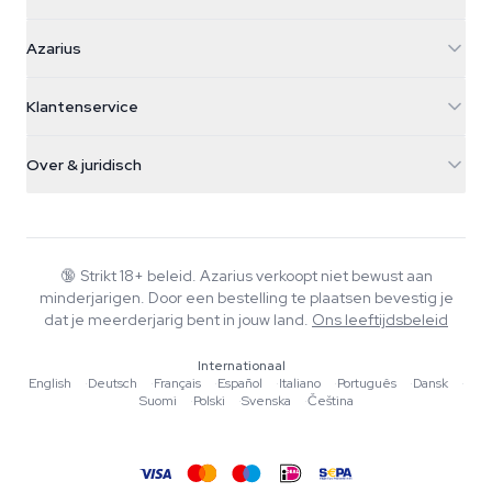
Azarius
Azarius
Galvaniweg 11
5482 TN Schijndel
Cannabiszaden
Klantenservice
Nederland
Paddo's
Verzendinfo
support@azarius.com
Smokeshop
Over & juridisch
+31(0)204897914
Retourbeleid
Smartshop
Over Azarius
Kwaliteitsgarantie
Herbshop
Wiki
Contact
Growshop
Blog
🔞
Strikt 18+ beleid. Azarius verkoopt niet bewust aan
Veelgestelde vragen
minderjarigen. Door een bestelling te plaatsen bevestig je
Schrijvers
Privacybeleid
dat je meerderjarig bent in jouw land.
Ons leeftijdsbeleid
Redactionele normen
Internationaal
Tools & Calculators
English
·
Deutsch
·
Français
·
Español
·
Italiano
·
Português
·
Dansk
·
Suomi
·
Polski
·
Svenska
·
Čeština
Acties
Sitemap