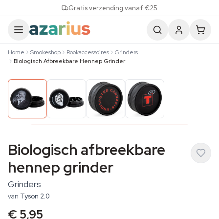
Skip to content
Gratis verzending vanaf €25
Home
Smokeshop
Rookaccessoires
Grinders
Biologisch Afbreekbare Hennep Grinder
Biologisch afbreekbare
hennep grinder
Grinders
van
Tyson 2.0
€ 5,95