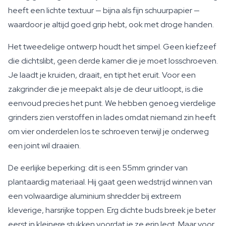
heeft een lichte textuur — bijna als fijn schuurpapier —
waardoor je altijd goed grip hebt, ook met droge handen.
Het tweedelige ontwerp houdt het simpel. Geen kiefzeef
die dichtslibt, geen derde kamer die je moet losschroeven.
Je laadt je kruiden, draait, en tipt het eruit. Voor een
zakgrinder die je meepakt als je de deur uitloopt, is die
eenvoud precies het punt. We hebben genoeg vierdelige
grinders zien verstoffen in lades omdat niemand zin heeft
om vier onderdelen los te schroeven terwijl je onderweg
een joint wil draaien.
De eerlijke beperking: dit is een 55mm grinder van
plantaardig materiaal. Hij gaat geen wedstrijd winnen van
een volwaardige aluminium shredder bij extreem
kleverige, harsrijke toppen. Erg dichte buds breek je beter
eerst in kleinere stukken voordat je ze erin legt. Maar voor