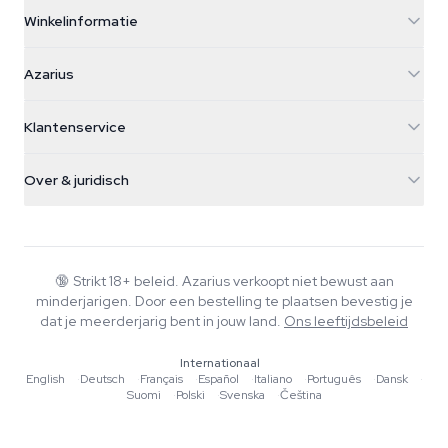
Winkelinformatie
Azarius
Azarius
Galvaniweg 11
5482 TN Schijndel
Cannabiszaden
Klantenservice
Nederland
Paddo's
Verzendinfo
support@azarius.com
Smokeshop
Over & juridisch
+31(0)204897914
Retourbeleid
Smartshop
Over Azarius
Kwaliteitsgarantie
Herbshop
Wiki
Contact
Growshop
Blog
🔞
Strikt 18+ beleid. Azarius verkoopt niet bewust aan
Veelgestelde vragen
minderjarigen. Door een bestelling te plaatsen bevestig je
Muziek
Privacybeleid
dat je meerderjarig bent in jouw land.
Ons leeftijdsbeleid
Schrijvers
Internationaal
Redactionele normen
English
·
Deutsch
·
Français
·
Español
·
Italiano
·
Português
·
Dansk
·
Suomi
·
Polski
·
Svenska
·
Čeština
Tools & Calculators
Acties