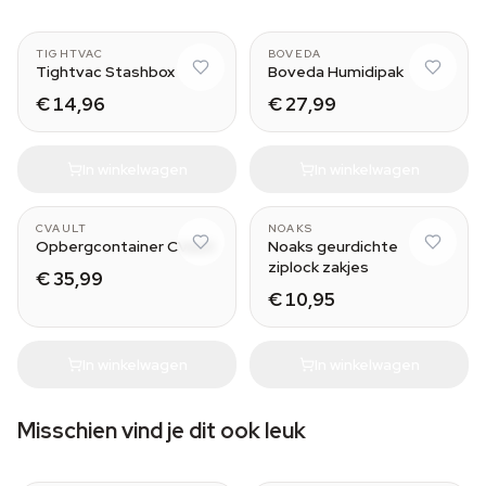
1.3L
320 g
TIGHTVAC
BOVEDA
Tightvac Stashbox
Boveda Humidipak
€ 14,96
€ 27,99
In winkelwagen
In winkelwagen
0.95L
XS
CVAULT
NOAKS
Opbergcontainer CVault
Noaks geurdichte
ziplock zakjes
€ 35,99
€ 10,95
In winkelwagen
In winkelwagen
Misschien vind je dit ook leuk