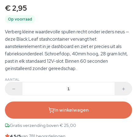
€ 2,95
Op voorraad
Verberg kleine waardevolle spullen recht onder ieders neus —
deze Black Leaf stashcontainer vervangt het
aanstekerelement in je dashboard en ziet er precies uit als
fabrieksonderdeel. Schroefdop, 40mm hoog, 28 gram licht,
past in elk standaard 12V-slot. Binnen 60 seconden
geïnstalleerd zonder gereedschap.
AANTAL
In winkelwagen
Gratis verzending boven € 25,00
4.5
/5
van 781 beoordelingen