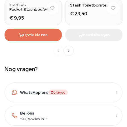
Stash Toiletborstel
TIGHTVAC
Pocket Stashbox iVAC
€ 23,50
€ 9,95
Optie kiezen
In winkelwagen
Nog vragen?
WhatsApp ons
Zo terug
Bel ons
+31(0)204897914