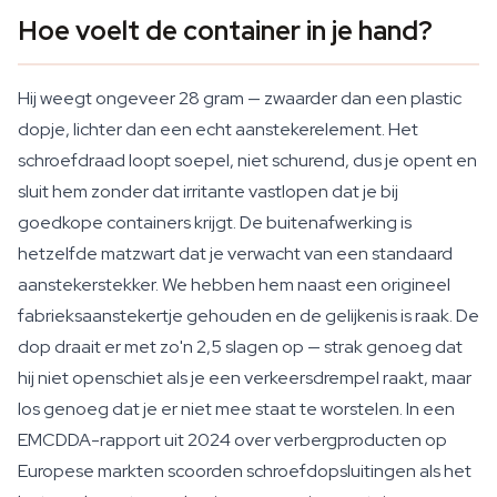
Hoe voelt de container in je hand?
Hij weegt ongeveer 28 gram — zwaarder dan een plastic
dopje, lichter dan een echt aanstekerelement. Het
schroefdraad loopt soepel, niet schurend, dus je opent en
sluit hem zonder dat irritante vastlopen dat je bij
goedkope containers krijgt. De buitenafwerking is
hetzelfde matzwart dat je verwacht van een standaard
aanstekerstekker. We hebben hem naast een origineel
fabrieksaanstekertje gehouden en de gelijkenis is raak. De
dop draait er met zo'n 2,5 slagen op — strak genoeg dat
hij niet openschiet als je een verkeersdrempel raakt, maar
los genoeg dat je er niet mee staat te worstelen. In een
EMCDDA-rapport uit 2024 over verbergproducten op
Europese markten scoorden schroefdopsluitingen als het