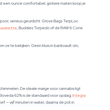
ast een ounce comfortabel; grotere maten koop je
spoor, serieus geurdicht. Grove Bags TerpLoc
Saverette
, Buddies Torpedo of de RAW 6 Cone
 ze te bekijken. Geen kluis in bankvault-zin,
schimmelen. De ideale marge voor cannabis ligt
 Boveda 62% is de standaard voor opslag;
Integra
f — vijf minuten in water, daarna de pot in.