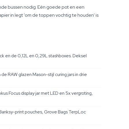
lende bussen nodig. Eén goede pot en een
ier in legt 'om de toppen vochtig te houden' is
uck en de 0,12L en 0,29L stashboxes. Deksel
de RAW glazen Mason-stijl curing jars in drie
us Focus display jar met LED en 5x vergroting,
 Banksy-print pouches, Grove Bags TerpLoc