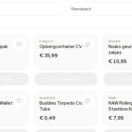
Standaard
320 g
0.95L
CVAULT
NOAKS
ipak
Opbergcontainer CVault
Noaks geurd
zakjes
€ 35,99
€ 10,95
elwagen
In winkelwagen
In w
BUDDIES
RAW
Wallet
Buddies Torpedo Cone
RAW Rollin
Tube
Stashbox K
€ 0,49
€ 7,95