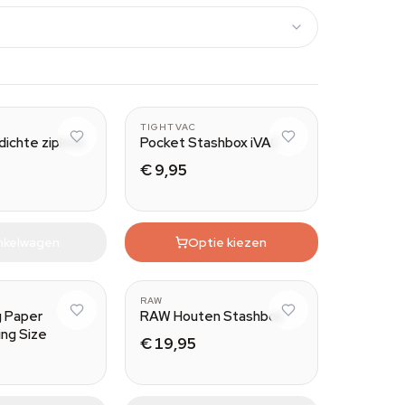
XS
TIGHTVAC
ichte ziplock
Pocket Stashbox iVAC
€ 9,95
inkelwagen
Optie kiezen
RAW
g Paper
RAW Houten Stashbox
ing Size
€ 19,95