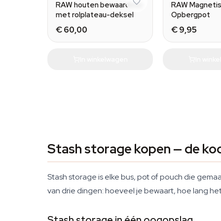
RAW houten bewaardoos
RAW Magneti
met rolplateau-deksel
Opbergpot
€ 60,00
€ 9,95
In winkelwagen
In wink
Stash storage kopen — de ko
Stash storage is elke bus, pot of pouch die gemaa
van drie dingen: hoeveel je bewaart, hoe lang het v
Stash storage in één oogopslag