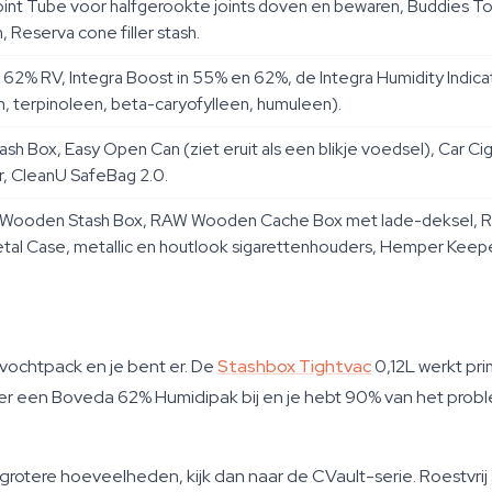
int Tube voor halfgerookte joints doven en bewaren, Buddies To
Reserva cone filler stash.
2% RV, Integra Boost in 55% en 62%, de Integra Humidity Indica
, terpinoleen, beta-caryofylleen, humuleen).
ash Box, Easy Open Can (ziet eruit als een blikje voedsel), Car Cig
r, CleanU SafeBag 2.0.
 Wooden Stash Box, RAW Wooden Cache Box met lade-deksel, 
tal Case, metallic en houtlook sigarettenhouders, Hemper Keeper
vochtpack en je bent er. De
Stashbox Tightvac
0,12L werkt pr
er een Boveda 62% Humidipak bij en je hebt 90% van het probl
 grotere hoeveelheden, kijk dan naar de CVault-serie. Roestvrij 