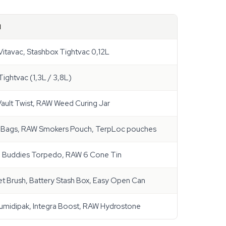
d
Vitavac, Stashbox Tightvac 0,12L
ightvac (1,3L / 3,8L)
Vault Twist, RAW Weed Curing Jar
 Bags, RAW Smokers Pouch, TerpLoc pouches
, Buddies Torpedo, RAW 6 Cone Tin
et Brush, Battery Stash Box, Easy Open Can
midipak, Integra Boost, RAW Hydrostone