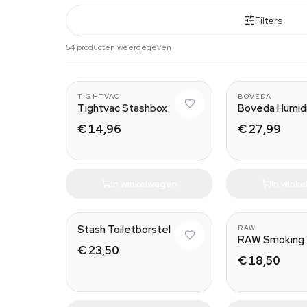
Filters
64 producten weergegeven
1.3L
TIGHTVAC
BOVEDA
Tightvac Stashbox
Boveda Humid
€ 14,96
€ 27,99
In winkelwagen
In wink
Stash Toiletborstel
RAW
RAW Smoking 
€ 23,50
€ 18,50