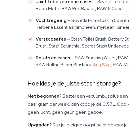
Joint tubes en cone cases
— Saverette en Jo
Retro Metal, RAW Pre-Rawlet, RAW 6 Cone Tin, 
Vochtregeling
— Boveda Humidipak in 58% en 6
Terpene Essentials (limoneen, myrceen, pineen
Verstopsafes
— Stash Toilet Brush, Battery St
Brush, Stash Scrunchie, Secret Stash Underwea
Rolkits en cases
— RAW Smoking Wallet, RAW
RAW Rolling Paper Stashbox
King Size
, RAW Me
Hoe kies je de juiste stash storage?
Net begonnen?
Bestel een vacuümbus plus een 
paar gram per week, dan koop je de 0,57L. Gooi 
geen lucht, geen geur, geen gedoe.
Upgraden?
Rijp je je eigen oogst na of bewaar je