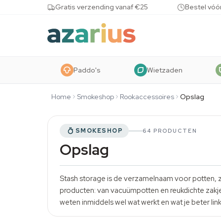
Skip to content
Gratis verzending vanaf €25
Bestel vóó
Paddo's
Wietzaden
Home
Smokeshop
Rookaccessoires
Opslag
SMOKESHOP
64 PRODUCTEN
Opslag
Stash storage is de verzamelnaam voor potten, zak
producten: van vacuümpotten en reukdichte zakj
weten inmiddels wel wat werkt en wat je beter links