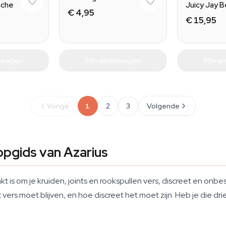
sche
Juicy Jay 
€ 4,95
€ 15,95
elwagen
In winkelwagen
In w
Vorige
1
2
3
Volgende
opgids van Azarius
kt is om je kruiden, joints en rookspullen vers, discreet en on
ers moet blijven, en hoe discreet het moet zijn. Heb je die drie 