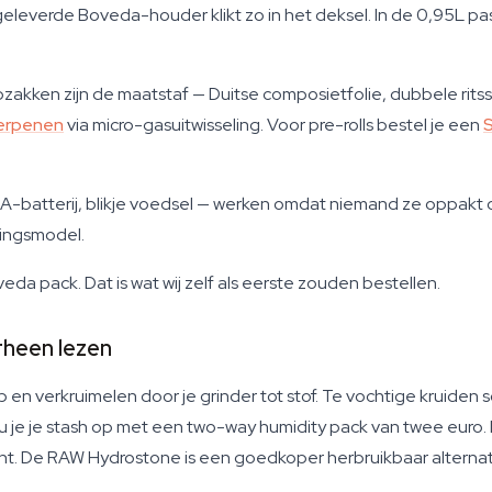
geleverde Boveda-houder klikt zo in het deksel. In de 0,95L p
zakken zijn de maatstaf — Duitse composietfolie, dubbele rits
erpenen
via micro-gasuitwisseling. Voor pre-rolls bestel je een
-batterij, blikje voedsel — werken omdat niemand ze oppakt om
gingsmodel.
da pack. Dat is wat wij zelf als eerste zouden bestellen.
heen lezen
en verkruimelen door je grinder tot stof. Te vochtige kruiden 
u je je stash op met een two-way humidity pack van twee euro.
ent. De RAW Hydrostone is een goedkoper herbruikbaar alternatie