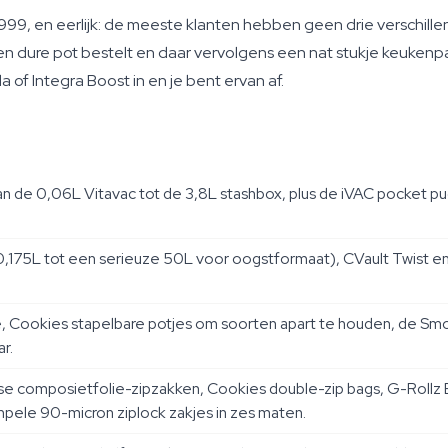
999, en eerlijk: de meeste klanten hebben geen drie verschil
 dure pot bestelt en daar vervolgens een nat stukje keukenpap
a of Integra Boost in en je bent ervan af.
an de 0,06L Vitavac tot de 3,8L stashbox, plus de iVAC pocket p
n 0,175L tot een serieuze 50L voor oogstformaat), CVault Twist en 
, Cookies stapelbare potjes om soorten apart te houden, de Smok
r.
se composietfolie-zipzakken, Cookies double-zip bags, G-Rollz
pele 90-micron ziplock zakjes in zes maten.