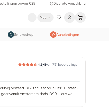
estellingen boven €25
Discrete verpakking
Meer
Smokeshop
Aanbiedingen
4.5
/5
van 781 beoordelingen
rvrij bewaart. Bij Azarius shop je uit 60+ stash-
h-gear vanuit Amsterdam sinds 1999 — dus we