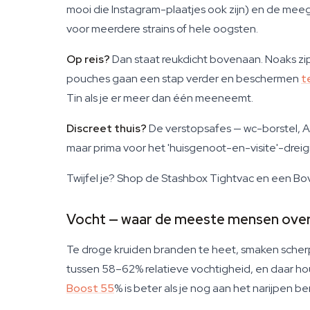
mooi die Instagram-plaatjes ook zijn) en de mee
voor meerdere strains of hele oogsten.
Op reis?
Dan staat reukdicht bovenaan. Noaks zip
pouches gaan een stap verder en beschermen
t
Tin als je er meer dan één meeneemt.
Discreet thuis?
De verstopsafes — wc-borstel, AA
maar prima voor het 'huisgenoot-en-visite'-drei
Twijfel je? Shop de Stashbox Tightvac en een Bove
Vocht — waar de meeste mensen over
Te droge kruiden branden te heet, smaken scherp 
tussen 58–62% relatieve vochtigheid, en daar ho
Boost 55
% is beter als je nog aan het narijpen b