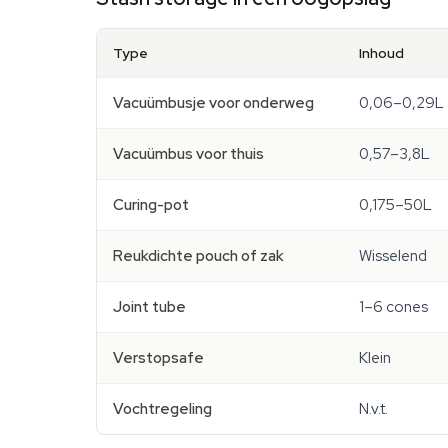
Type
Inhoud
Vacuümbusje voor onderweg
0,06–0,29L
Vacuümbus voor thuis
0,57–3,8L
Curing-pot
0,175–50L
Reukdichte pouch of zak
Wisselend
Joint tube
1–6 cones
Verstopsafe
Klein
Vochtregeling
N.v.t.