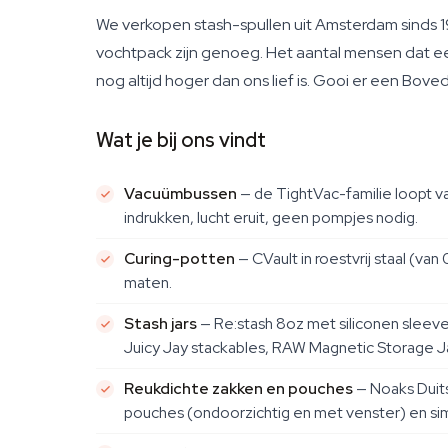
We verkopen stash-spullen uit Amsterdam sinds 1
vochtpack zijn genoeg. Het aantal mensen dat een
nog altijd hoger dan ons lief is. Gooi er een Boved
Wat je bij ons vindt
Vacuümbussen
— de TightVac-familie loopt v
indrukken, lucht eruit, geen pompjes nodig.
Curing-potten
— CVault in roestvrij staal (va
maten.
Stash jars
— Re:stash 8oz met siliconen sleeve
Juicy Jay stackables, RAW Magnetic Storage Ja
Reukdichte zakken en pouches
— Noaks Duit
pouches (ondoorzichtig en met venster) en sim