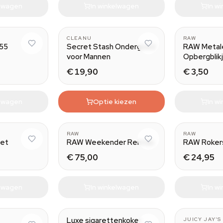
elwagen
In winkelwagen
In w
67 g
CLEANU
RAW
 55
Secret Stash Ondergoed
RAW Metal
voor Mannen
Opbergblik
€ 19,90
€ 3,50
elwagen
Optie kiezen
In w
RAW
RAW
let
RAW Weekender Reistas
RAW Roker
€ 75,00
€ 24,95
elwagen
In winkelwagen
In w
Luxe sigarettenkoker
JUICY JAY'S