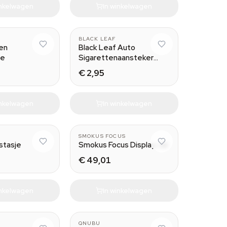
inkelwagen
In winkelwagen
BLACK LEAF
en
Black Leaf Auto
je
Sigarettenaansteker
Verstopplek
€ 2,95
inkelwagen
In winkelwagen
Horizon
SMOKUS FOCUS
stasje
Smokus Focus Display Jar
€ 49,01
inkelwagen
In winkelwagen
QNUBU