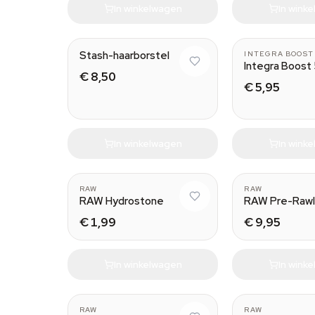
In winkelwagen
In wink
Stash-haarborstel
INTEGRA BOOST
Integra Boost
€ 8,50
€ 5,95
In winkelwagen
In wink
RAW
RAW
RAW Hydrostone
RAW Pre-Raw
€ 1,99
€ 9,95
In winkelwagen
In wink
RAW
RAW