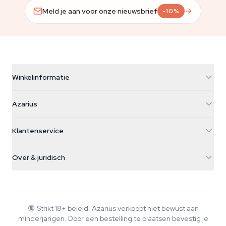
Meld je aan voor onze nieuwsbrief
-10%
Winkelinformatie
Azarius
Azarius
Galvaniweg 11
5482 TN Schijndel
Cannabiszaden
Klantenservice
Nederland
Paddo's
Verzendinfo
support@azarius.com
Smokeshop
Over & juridisch
+31(0)204897914
Retourbeleid
Smartshop
Over Azarius
Kwaliteitsgarantie
Herbshop
Wiki
Contact
Growshop
Blog
🔞
Strikt 18+ beleid. Azarius verkoopt niet bewust aan
Veelgestelde vragen
minderjarigen. Door een bestelling te plaatsen bevestig je
Muziek