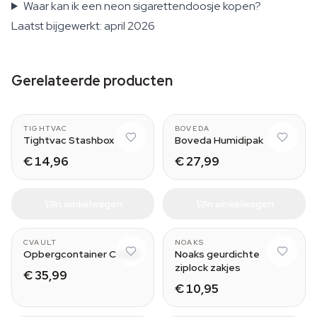
Waar kan ik een neon sigarettendoosje kopen?
Laatst bijgewerkt: april 2026
Gerelateerde producten
1.3L
320 g
TIGHTVAC
BOVEDA
Tightvac Stashbox
Boveda Humidipak
€ 14,96
€ 27,99
In winkelwagen
In winkelwagen
0.95L
XS
CVAULT
NOAKS
Opbergcontainer CVault
Noaks geurdichte
ziplock zakjes
€ 35,99
€ 10,95