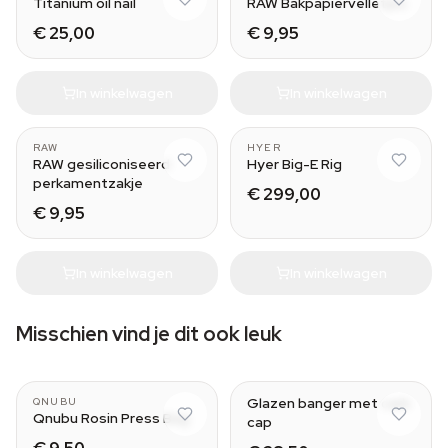
Titanium oil nail
RAW Bakpapiervelletjes
€ 25,00
€ 9,95
In winkelwagen
In winkelwagen
RAW
HYER
RAW gesiliconiseerd
Hyer Big-E Rig
perkamentzakje
€ 299,00
€ 9,95
In winkelwagen
In winkelwagen
Misschien vind je dit ook leuk
Glazen banger met carb
QNUBU
Qnubu Rosin Press Bag
cap