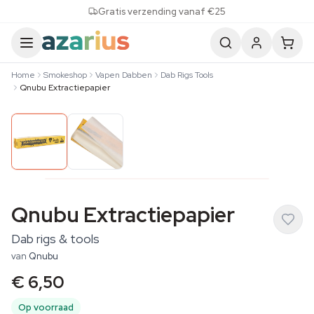
Skip to content
Gratis verzending vanaf €25
Home
Smokeshop
Vapen Dabben
Dab Rigs Tools
Qnubu Extractiepapier
Qnubu Extractiepapier
Dab rigs & tools
van
Qnubu
€ 6,50
Op voorraad