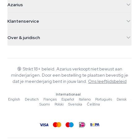
Azarius
Galvaniweg 11
5482 TN Schijndel
Cannabiszaden
Klantenservice
Nederland
Paddo's
Verzendinfo
support@azarius.com
Smokeshop
Over & juridisch
+31(0)204897914
Retourbeleid
Smartshop
Over Azarius
Kwaliteitsgarantie
Herbshop
Wiki
Contact
Growshop
Blog
🔞
Strikt 18+ beleid. Azarius verkoopt niet bewust aan
Veelgestelde vragen
minderjarigen. Door een bestelling te plaatsen bevestig je
Muziek
Privacybeleid
dat je meerderjarig bent in jouw land.
Ons leeftijdsbeleid
Schrijvers
Internationaal
Redactionele normen
English
·
Deutsch
·
Français
·
Español
·
Italiano
·
Português
·
Dansk
·
Suomi
·
Polski
·
Svenska
·
Čeština
Tools & Calculators
Acties
Sitemap