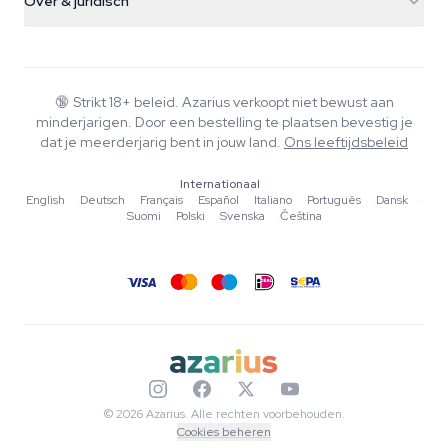
Over & juridisch
+31(0)204897914
Retourbeleid
Smartshop
Over Azarius
Kwaliteitsgarantie
Herbshop
Wiki
Contact
Growshop
Blog
🔞
Strikt 18+ beleid. Azarius verkoopt niet bewust aan
Veelgestelde vragen
minderjarigen. Door een bestelling te plaatsen bevestig je
Muziek
Privacybeleid
dat je meerderjarig bent in jouw land.
Ons leeftijdsbeleid
Schrijvers
Internationaal
Redactionele normen
English
·
Deutsch
·
Français
·
Español
·
Italiano
·
Português
·
Dansk
·
Suomi
·
Polski
·
Svenska
·
Čeština
Tools & Calculators
Acties
Sitemap
© 2026 Azarius. Alle rechten voorbehouden.
Cookies beheren