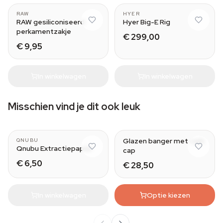
RAW
HYER
RAW gesiliconiseerd
Hyer Big-E Rig
perkamentzakje
€ 299,00
€ 9,95
In winkelwagen
In winkelwagen
Misschien vind je dit ook leuk
Glazen banger met carb
QNUBU
Qnubu Extractiepapier
cap
€ 6,50
€ 28,50
In winkelwagen
Optie kiezen