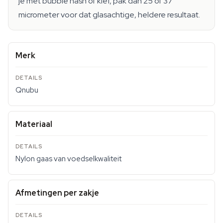
je met bubble hash of kief, pak dan 25 of 37
micrometer voor dat glasachtige, heldere resultaat.
Merk
Qnubu
Materiaal
Nylon gaas van voedselkwaliteit
Afmetingen per zakje