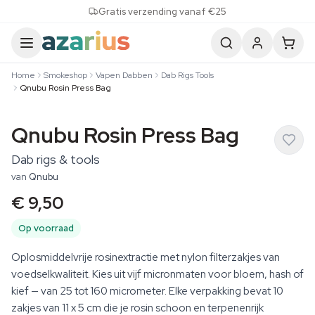
Skip to content
Gratis verzending vanaf €25
Home
Smokeshop
Vapen Dabben
Dab Rigs Tools
Qnubu Rosin Press Bag
Qnubu Rosin Press Bag
Dab rigs & tools
van
Qnubu
€ 9,50
Op voorraad
Oplosmiddelvrije rosinextractie met nylon filterzakjes van
voedselkwaliteit. Kies uit vijf micronmaten voor bloem, hash of
kief — van 25 tot 160 micrometer. Elke verpakking bevat 10
zakjes van 11 x 5 cm die je rosin schoon en terpenenrijk