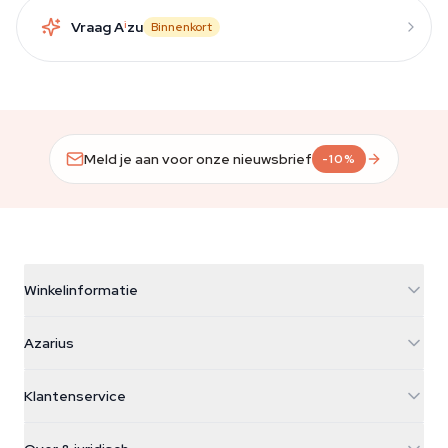
Vraag A
i
zu
Binnenkort
Meld je aan voor onze nieuwsbrief
-10%
Winkelinformatie
Azarius
Azarius
Galvaniweg 11
5482 TN Schijndel
Cannabiszaden
Klantenservice
Nederland
Paddo's
Verzendinfo
support@azarius.com
Smokeshop