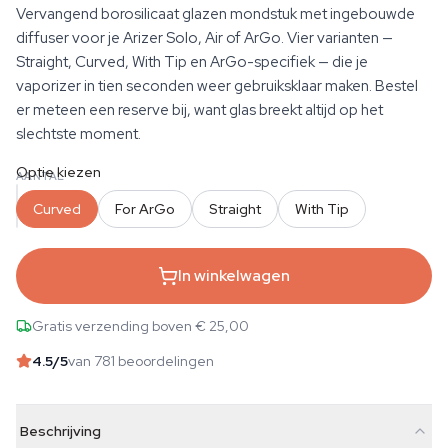
Vervangend borosilicaat glazen mondstuk met ingebouwde
diffuser voor je Arizer Solo, Air of ArGo. Vier varianten —
Straight, Curved, With Tip en ArGo-specifiek — die je
vaporizer in tien seconden weer gebruiksklaar maken. Bestel
er meteen een reserve bij, want glas breekt altijd op het
slechtste moment.
Optie kiezen
AANTAL
Curved
For ArGo
Straight
With Tip
In winkelwagen
Gratis verzending boven € 25,00
4.5
/5
van 781 beoordelingen
Beschrijving