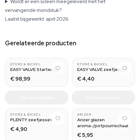
Wordt er een screen meegeleverd met het
vervangende mondstuk?
Laatst bijgewerkt: april 2026
Gerelateerde producten
CLASSIC & DIGIT
Normal - Small
STORZ & BICKEL
STORZ & BICKEL
EASY VALVE Starterset
EASY VALVE zeefjesset
€ 98,99
€ 4,40
In winkelwagen
In winkelwagen
Normal - Small
portable vaporizer
STORZ & BICKEL
ARIZER
PLENTY zeefjesset
Arizer glazen
aroma-/potpourrischaal
€ 4,90
€ 5,95