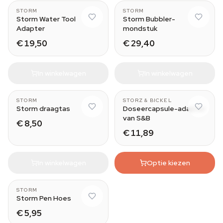
STORM
STORM
Storm Water Tool
Storm Bubbler-
Adapter
mondstuk
€ 19,50
€ 29,40
In winkelwagen
In winkelwagen
STORM
STORZ & BICKEL
Storm draagtas
Doseercapsule-adapter
van S&B
€ 8,50
€ 11,89
In winkelwagen
Optie kiezen
STORM
Storm Pen Hoes
€ 5,95