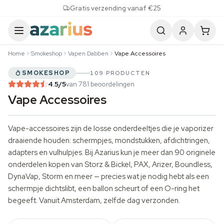
Skip to content
Gratis verzending vanaf €25
Home
Smokeshop
Vapen Dabben
Vape Accessoires
SMOKESHOP
109 PRODUCTEN
4.5
/5
van 781 beoordelingen
Vape Accessoires
Vape-accessoires zijn de losse onderdeeltjes die je vaporizer
draaiende houden: schermpjes, mondstukken, afdichtringen,
adapters en vulhulpjes. Bij Azarius kun je meer dan 90 originele
onderdelen kopen van Storz & Bickel, PAX, Arizer, Boundless,
DynaVap, Storm en meer — precies wat je nodig hebt als een
schermpje dichtslibt, een ballon scheurt of een O-ring het
begeeft. Vanuit Amsterdam, zelfde dag verzonden.