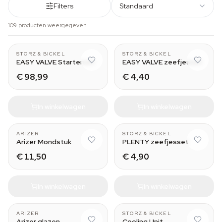
Filters
Standaard
109 producten weergegeven
CLASSIC & DIGIT
Normal - Small
STORZ & BICKEL
STORZ & BICKEL
EASY VALVE Starterset
EASY VALVE zeefjesset
€ 98,99
€ 4,40
In winkelwagen
In winkelwagen
With Tip
Normal - Small
ARIZER
STORZ & BICKEL
Arizer Mondstuk
PLENTY zeefjesset
€ 11,50
€ 4,90
In winkelwagen
In winkelwagen
portable vaporizer
MIGHTY
ARIZER
STORZ & BICKEL
Arizer glazen
Cooling Unit