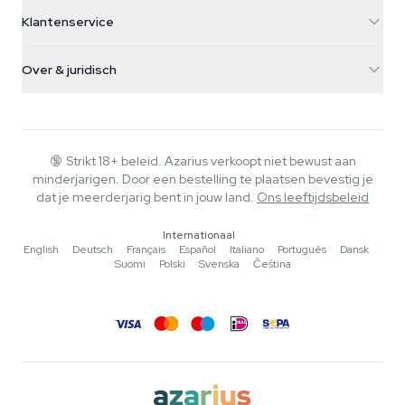
5482 TN Schijndel
Cannabiszaden
Klantenservice
Nederland
Paddo's
Verzendinfo
support@azarius.com
Smokeshop
Over & juridisch
+31(0)204897914
Retourbeleid
Smartshop
Over Azarius
Kwaliteitsgarantie
Herbshop
Wiki
Contact
Growshop
Blog
🔞
Strikt 18+ beleid. Azarius verkoopt niet bewust aan
Veelgestelde vragen
minderjarigen. Door een bestelling te plaatsen bevestig je
Muziek
Privacybeleid
dat je meerderjarig bent in jouw land.
Ons leeftijdsbeleid
Schrijvers
Internationaal
Redactionele normen
English
·
Deutsch
·
Français
·
Español
·
Italiano
·
Português
·
Dansk
·
Suomi
·
Polski
·
Svenska
·
Čeština
Tools & Calculators
Acties
Sitemap