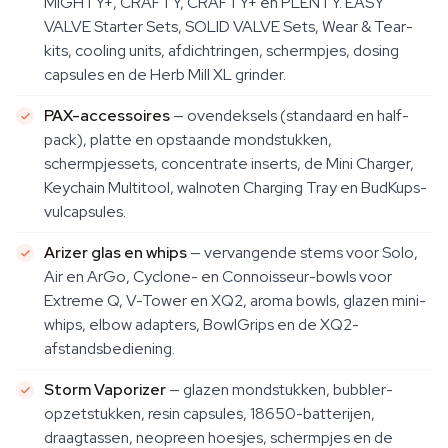
MIGHTY+, CRAFTY, CRAFTY+ en PLENTY. EASY
VALVE Starter Sets, SOLID VALVE Sets, Wear & Tear-
kits, cooling units, afdichtringen, schermpjes, dosing
capsules en de Herb Mill XL grinder.
PAX-accessoires
— ovendeksels (standaard en half-
pack), platte en opstaande mondstukken,
schermpjessets, concentrate inserts, de Mini Charger,
Keychain Multitool, walnoten Charging Tray en BudKups-
vulcapsules.
Arizer glas en whips
— vervangende stems voor Solo,
Air en ArGo, Cyclone- en Connoisseur-bowls voor
Extreme Q, V-Tower en XQ2, aroma bowls, glazen mini-
whips, elbow adapters, BowlGrips en de XQ2-
afstandsbediening.
Storm Vaporizer
— glazen mondstukken, bubbler-
opzetstukken, resin capsules, 18650-batterijen,
draagtassen, neopreen hoesjes, schermpjes en de