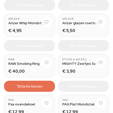
In winkelwagen
In winkelwagen
ARIZER
ARIZER
Arizer Whip Mondstuk
Arizer glazen roertool
€ 4,95
€ 5,50
In winkelwagen
In winkelwagen
RAW
STORZ & BICKEL
RAW Smoking Ring
MIGHTY Zeefjes Set
€ 40,00
€ 3,90
Optie kiezen
In winkelwagen
PAX
PAX
Pax ovendeksel
PAX Plat Mondstuk
€ 12,99
€ 12,99