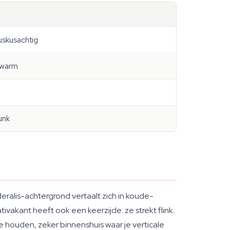
muskusachtig
, warm
unk
deralis-achtergrond vertaalt zich in koude-
ivakant heeft ook een keerzijde: ze strekt flink.
e houden, zeker binnenshuis waar je verticale