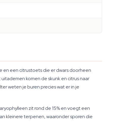
e en een citrustoets die er dwars doorheen
het uitademen komen de skunk en citrus naar
lter weten je buren precies wat er in je
Caryophylleen zit rond de 15% en voegt een
van kleinere terpenen, waaronder sporen die