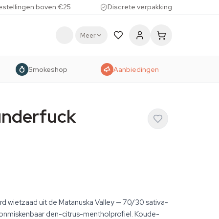
estellingen boven €25
Discrete verpakking
Meer
Smokeshop
Aanbiedingen
underfuck
d wietzaad uit de Matanuska Valley — 70/30 sativa-
onmiskenbaar den-citrus-mentholprofiel. Koude-