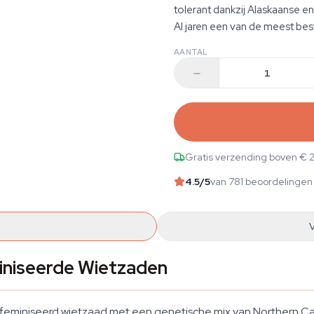
tolerant dankzij Alaskaanse en
Al jaren een van de meest best
AANTAL
Gratis verzending boven € 
4.5
/5
van 781 beoordelingen
iniseerde Wietzaden
eminiseerd wietzaad met een genetische mix van Northern Calif