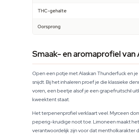
THC-gehalte
Oorsprong
Smaak- en aromaprofiel van
Open een potje met Alaskan Thunderfuck en je r
snijdt. Bij het inhaleren proef je die klassieke 
voren, een beetje alsof je een grapefruitschil uit
kweektent staat.
Het terpenenprofiel verklaart veel. Myrceen dom
peperig-kruidige noot toe. Limoneen maakt het a
verantwoordelijk zijn voor dat mentholkarakte