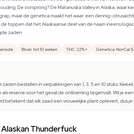
ouding. De oorsprong? De Matanuska Valley in Alaska, waar kw
te grap, maar de genetica maakt het waar: een dennig-citrusacht
 de toppen dat het Alaskaanse deel van de naam ineens logisch 
gde zaden.
eriode
Bloei: tot 10 weken
THC: 22%+
Genetica: NorCal Sa
aden bestellen in verpakkingen van 1, 3, 5 en 10 stuks. Kweek 
ls reserve voor het geval de ontkieming tegenvalt. Wil je een 
d betekent dat elk zaad een vrouwelijke plant oplevert, dus je
 Alaskan Thunderfuck