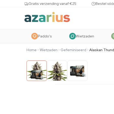
Skip to content
Gratis verzending vanaf €25
Bestel vóó
Paddo's
Wietzaden
Home
Wietzaden
Gefeminiseerd
Alaskan Thund