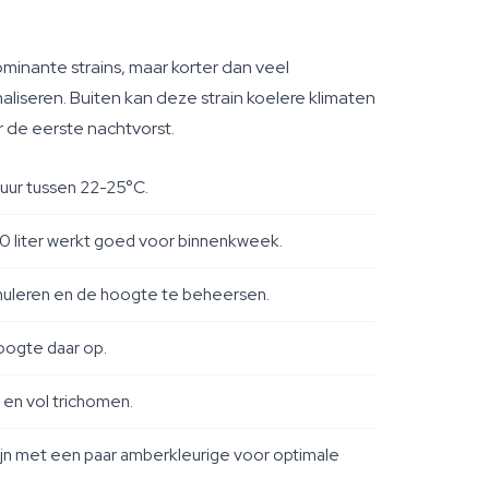
dominante strains, maar korter dan veel
liseren. Buiten kan deze strain koelere klimaten
or de eerste nachtvorst.
uur tussen 22-25°C.
-20 liter werkt goed voor binnenkweek.
muleren en de hoogte te beheersen.
hoogte daar op.
en vol trichomen.
jn met een paar amberkleurige voor optimale