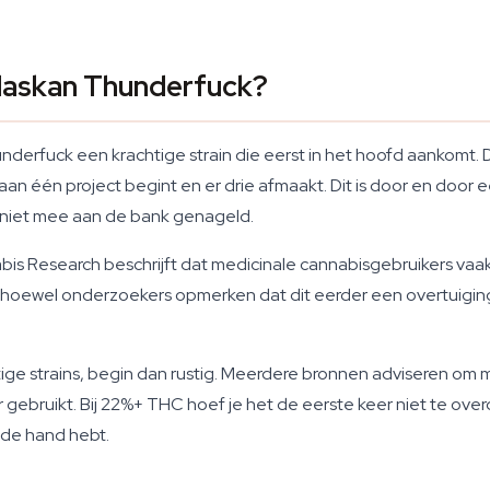
Alaskan Thunderfuck?
rfuck een krachtige strain die eerst in het hoofd aankomt. D
aan één project begint en er drie afmaakt. Dit is door en door ee
r niet mee aan de bank genageld.
bis Research beschrijft dat medicinale cannabisgebruikers vaak
 hoewel onderzoekers opmerken dat dit eerder een overtuiging 
achtige strains, begin dan rustig. Meerdere bronnen adviseren 
gebruikt. Bij 22%+ THC hoef je het de eerste keer niet te over
 de hand hebt.