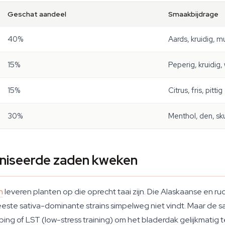
Geschat aandeel
Smaakbijdrage
40%
Aards, kruidig, 
15%
Peperig, kruidig
15%
Citrus, fris, pittig
30%
Menthol, den, sk
niseerde zaden kweken
n
leveren planten op die oprecht taai zijn. Die Alaskaanse en ru
eeste sativa-dominante strains simpelweg niet vindt. Maar de sat
ng of LST (low-stress training) om het bladerdak gelijkmatig t