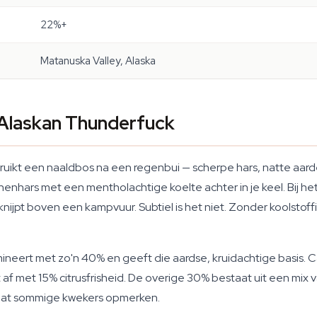
22%+
Matanuska Valley, Alaska
 Alaskan Thunderfuck
uikt een naaldbos na een regenbui — scherpe hars, natte aard
dennenhars met een mentholachtige koelte achter in je keel. Bij 
knijpt boven een kampvuur. Subtiel is het niet. Zonder koolstoffi
ineert met zo'n 40% en geeft die aardse, kruidachtige basis. 
f met 15% citrusfrisheid. De overige 30% bestaat uit een mix 
r dat sommige kwekers opmerken.