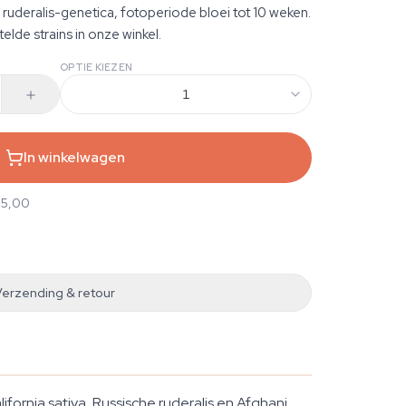
 ruderalis-genetica, fotoperiode bloei tot 10 weken.
elde strains in onze winkel.
OPTIE KIEZEN
1
In winkelwagen
25,00
Verzending & retour
ornia sativa, Russische ruderalis en Afghani