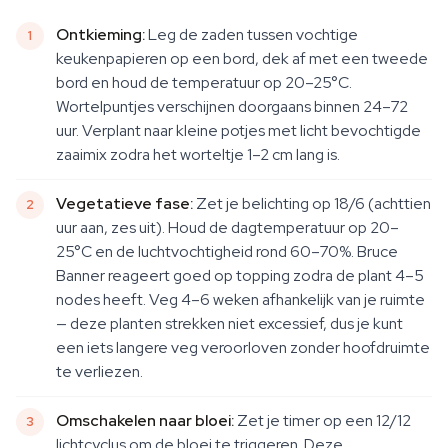
Ontkieming:
Leg de zaden tussen vochtige
keukenpapieren op een bord, dek af met een tweede
bord en houd de temperatuur op 20–25°C.
Wortelpuntjes verschijnen doorgaans binnen 24–72
uur. Verplant naar kleine potjes met licht bevochtigde
zaaimix zodra het worteltje 1–2 cm lang is.
Vegetatieve fase:
Zet je belichting op 18/6 (achttien
uur aan, zes uit). Houd de dagtemperatuur op 20–
25°C en de luchtvochtigheid rond 60–70%. Bruce
Banner reageert goed op topping zodra de plant 4–5
nodes heeft. Veg 4–6 weken afhankelijk van je ruimte
— deze planten strekken niet excessief, dus je kunt
een iets langere veg veroorloven zonder hoofdruimte
te verliezen.
Omschakelen naar bloei:
Zet je timer op een 12/12
lichtcyclus om de bloei te triggeren. Deze