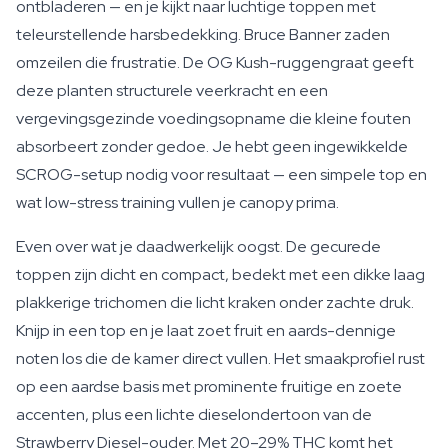
ontbladeren — en je kijkt naar luchtige toppen met
teleurstellende harsbedekking. Bruce Banner zaden
omzeilen die frustratie. De OG Kush-ruggengraat geeft
deze planten structurele veerkracht en een
vergevingsgezinde voedingsopname die kleine fouten
absorbeert zonder gedoe. Je hebt geen ingewikkelde
SCROG-setup nodig voor resultaat — een simpele top en
wat low-stress training vullen je canopy prima.
Even over wat je daadwerkelijk oogst. De gecurede
toppen zijn dicht en compact, bedekt met een dikke laag
plakkerige trichomen die licht kraken onder zachte druk.
Knijp in een top en je laat zoet fruit en aards-dennige
noten los die de kamer direct vullen. Het smaakprofiel rust
op een aardse basis met prominente fruitige en zoete
accenten, plus een lichte dieselondertoon van de
Strawberry Diesel-ouder. Met 20–29% THC komt het