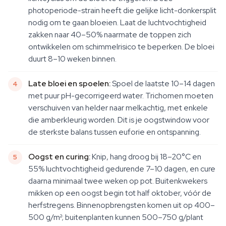
photoperiode-strain heeft die gelijke licht-donkersplit
nodig om te gaan bloeien. Laat de luchtvochtigheid
zakken naar 40–50% naarmate de toppen zich
ontwikkelen om schimmelrisico te beperken. De bloei
duurt 8–10 weken binnen.
Late bloei en spoelen:
Spoel de laatste 10–14 dagen
met puur pH-gecorrigeerd water. Trichomen moeten
verschuiven van helder naar melkachtig, met enkele
die amberkleurig worden. Dit is je oogstwindow voor
de sterkste balans tussen euforie en ontspanning.
Oogst en curing:
Knip, hang droog bij 18–20°C en
55% luchtvochtigheid gedurende 7–10 dagen, en cure
daarna minimaal twee weken op pot. Buitenkwekers
mikken op een oogst begin tot half oktober, vóór de
herfstregens. Binnenopbrengsten komen uit op 400–
500 g/m²; buitenplanten kunnen 500–750 g/plant