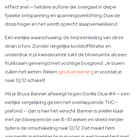
effect snel — heldere euforie die overgaat in diepe
fysieke ontspanning en spanningsverlichting. Duw de
dosis hoger en het wordt oprecht slaapverwekkend.
Eén eerlijke waarschuwing: de terpeenlading van deze
strain is fors. Zonder degelijke koolstoffiltratie en
onderdruk in je kweekruimte ruikt de bloeiruimte als een
fruitkraam gemengd met vochtige bosgrond. Je buren
zullen het weten. Reken
geurbeheersing
in voordat je
naar 12/12 schakelt.
Als je Bruce Banner afweegt tegen Gorilla Glue #4 — een
eerlijke vergelijking gezien het overlappende THC-
plafond — dan is hier het verschil. Banner is sneller klaar
met zijn bloeiperiode van 8–10 weken en strekt minder
tijdens de omschakeling naar 12/12. Dat maakt hem
aanzienlijk makkelijker te managen in een kweektent met