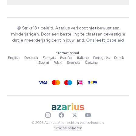
Retourbeleid
Smartshop
Over Azarius
Kwaliteitsgarantie
Herbshop
Wiki
Contact
Growshop
Blog
🔞
Strikt 18+ beleid. Azarius verkoopt niet bewust aan
Veelgestelde vragen
minderjarigen. Door een bestelling te plaatsen bevestig je
Schrijvers
Privacybeleid
dat je meerderjarig bent in jouw land.
Ons leeftijdsbeleid
Redactionele normen
Internationaal
Tools & Calculators
English
·
Deutsch
·
Français
·
Español
·
Italiano
·
Português
·
Dansk
·
Suomi
·
Polski
·
Svenska
·
Čeština
Acties
Sitemap
© 2026 Azarius. Alle rechten voorbehouden.
Cookies beheren