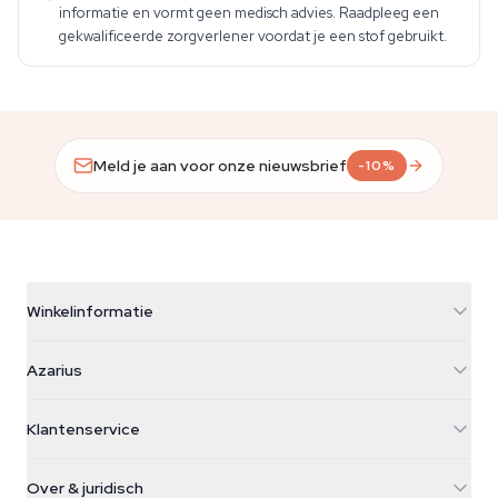
informatie en vormt geen medisch advies. Raadpleeg een
gekwalificeerde zorgverlener voordat je een stof gebruikt.
Meld je aan voor onze nieuwsbrief
-10%
Winkelinformatie
Azarius
Azarius
Galvaniweg 11
5482 TN Schijndel
Cannabiszaden
Klantenservice
Nederland
Paddo's
Verzendinfo
support@azarius.com
Smokeshop
Over & juridisch
+31(0)204897914