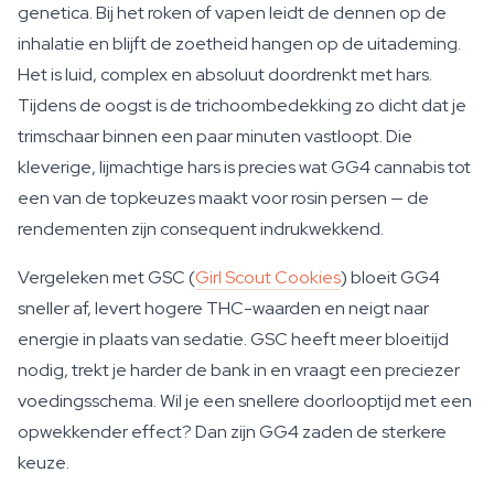
genetica. Bij het roken of vapen leidt de dennen op de
inhalatie en blijft de zoetheid hangen op de uitademing.
Het is luid, complex en absoluut doordrenkt met hars.
Tijdens de oogst is de trichoombedekking zo dicht dat je
trimschaar binnen een paar minuten vastloopt. Die
kleverige, lijmachtige hars is precies wat GG4 cannabis tot
een van de topkeuzes maakt voor rosin persen — de
rendementen zijn consequent indrukwekkend.
Vergeleken met GSC (
Girl Scout Cookies
) bloeit GG4
sneller af, levert hogere THC-waarden en neigt naar
energie in plaats van sedatie. GSC heeft meer bloeitijd
nodig, trekt je harder de bank in en vraagt een preciezer
voedingsschema. Wil je een snellere doorlooptijd met een
opwekkender effect? Dan zijn GG4 zaden de sterkere
keuze.