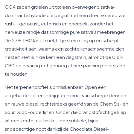
GG4 zaden groeien uit tot een overwegend sativa-
dominante hybride die begint met een directe cerebrale
rush — gefocust, euforisch en energiek, zonder het
nerveuze randje dat sommige pure sativa's meebrengen.
De 27% THC landt snel, tilt je stemming op en scherpt
creativiteit aan, waarna een zachte lichaamswarmte zich
nestelt. Het is in de kern een dagstrain, al rondt de 0,8%
CBD de ervaring net genoeg af om spanning op afstand
te houden.
Het terpenenprofiel is onmiskenbaar. Open een
uitgeharde pot en je krijgt een muur van scherpe dennen
en rauwe diesel, rechtstreeks geërfd van de Chem Sis- en
Sour Dubb-ouderlijnen. Onder die brandstofachtige klap
zit een zoete fruitfinish — een subtiele, bijna
snoepachtige noot dankzij de Chocolate Diesel-