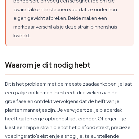
beheersen, en voeg een scrognet toe om die
zware takken te steunen voordat ze onder hun
eigen gewicht afbreken. Beide maken een
merkbaar verschil als je deze strain binnenshuis
kweekt.
Waarom je dit nodig hebt
Dit is het probleem met de meeste zaadaankopen: je laat
een pakje ontkiemen, besteedt drie weken aan de
groeifase en ontdekt vervolgens dat de helft van je
planten mannetjes zijn. Je verwijdert ze, je bladerdak
heeft gaten en je opbrengst lijdt eronder. Of erger — je
kiest een hippe strain die tot het plafond strekt, precieze
voedingsratio's eist en je alsnog ijle, teleurstellende