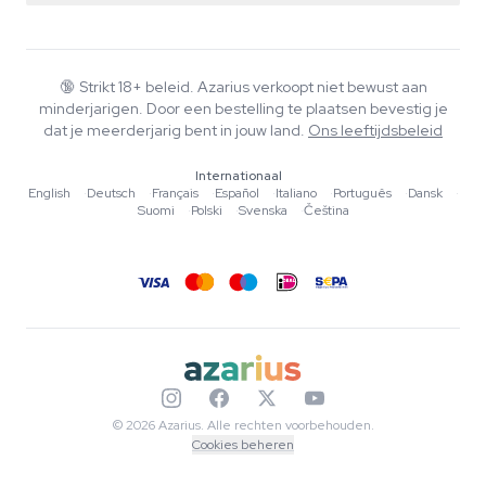
Smartshop
Over Azarius
Kwaliteitsgarantie
Herbshop
Wiki
Contact
Growshop
Blog
🔞
Strikt 18+ beleid. Azarius verkoopt niet bewust aan
Veelgestelde vragen
minderjarigen. Door een bestelling te plaatsen bevestig je
Muziek
Privacybeleid
dat je meerderjarig bent in jouw land.
Ons leeftijdsbeleid
Schrijvers
Internationaal
Redactionele normen
English
·
Deutsch
·
Français
·
Español
·
Italiano
·
Português
·
Dansk
·
Suomi
·
Polski
·
Svenska
·
Čeština
Tools & Calculators
Acties
Sitemap
© 2026 Azarius. Alle rechten voorbehouden.
Cookies beheren