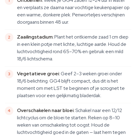
Ontkiemen:
Week je GG4 zaden 12–24 uur in water
en verplaats ze daarna naar vochtige keukenpapier op
een warme, donkere plek. Penworteljes verschijnen
doorgaans binnen 48 uur.
Zaailingstadium:
Plant het ontkiemde zaad 1 cm diep
in een klein potje met lichte, luchtige aarde. Houd de
luchtvochtigheid rond 65–70% en gebruik een mild
18/6 lichtschema.
Vegetatieve groei:
Geef 2–3 weken groei onder
18/6 belichting. GG4 blijft compact, dus dit is het
moment om met LST te beginnen of je scrognet te
plaatsen voor een gelijkmatig bladerdak.
Overschakelen naar bloei:
Schakel naar een 12/12
lichtcyclus om de bloei te starten. Reken op 8–10
weken van omschakeling tot oogst. Houd de
luchtvochtigheid goed in de gaten — laat hem tegen