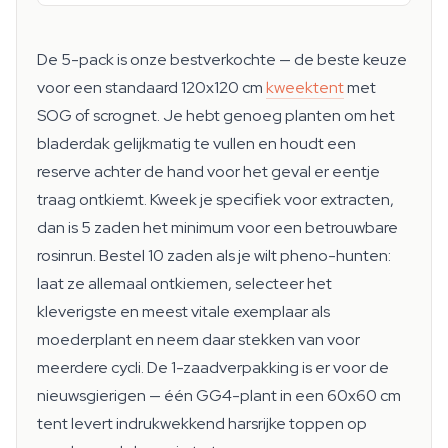
De 5-pack is onze bestverkochte — de beste keuze
voor een standaard 120x120 cm
kweektent
met
SOG of scrognet. Je hebt genoeg planten om het
bladerdak gelijkmatig te vullen en houdt een
reserve achter de hand voor het geval er eentje
traag ontkiemt. Kweek je specifiek voor extracten,
dan is 5 zaden het minimum voor een betrouwbare
rosinrun. Bestel 10 zaden als je wilt pheno-hunten:
laat ze allemaal ontkiemen, selecteer het
kleverigste en meest vitale exemplaar als
moederplant en neem daar stekken van voor
meerdere cycli. De 1-zaadverpakking is er voor de
nieuwsgierigen — één GG4-plant in een 60x60 cm
tent levert indrukwekkend harsrijke toppen op