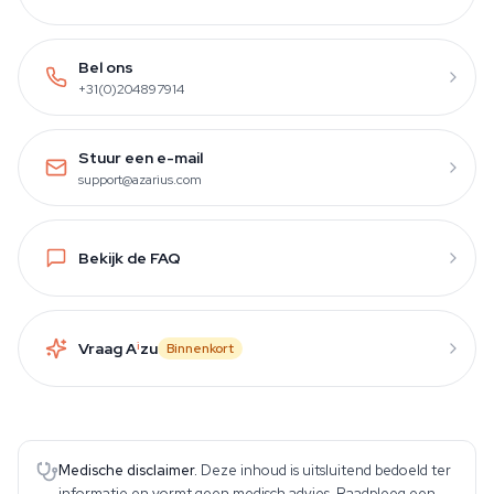
Bel ons
+31(0)204897914
Stuur een e-mail
support@azarius.com
Bekijk de FAQ
Vraag A
i
zu
Binnenkort
Medische disclaimer.
Deze inhoud is uitsluitend bedoeld ter
informatie en vormt geen medisch advies. Raadpleeg een