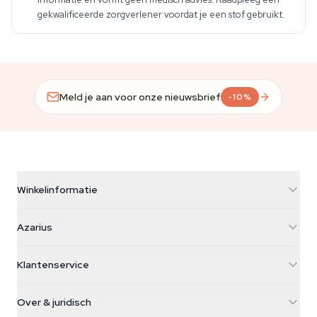
gekwalificeerde zorgverlener voordat je een stof gebruikt.
Meld je aan voor onze nieuwsbrief
-10%
Winkelinformatie
Azarius
Azarius
Galvaniweg 11
5482 TN Schijndel
Cannabiszaden
Klantenservice
Nederland
Paddo's
Verzendinfo
support@azarius.com
Smokeshop
Over & juridisch
+31(0)204897914
Retourbeleid