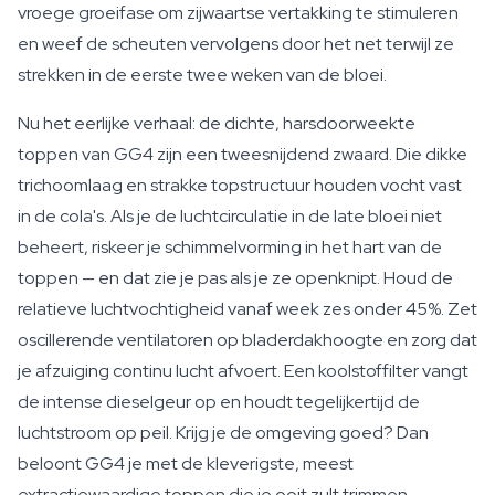
vroege groeifase om zijwaartse vertakking te stimuleren
en weef de scheuten vervolgens door het net terwijl ze
strekken in de eerste twee weken van de bloei.
Nu het eerlijke verhaal: de dichte, harsdoorweekte
toppen van GG4 zijn een tweesnijdend zwaard. Die dikke
trichoomlaag en strakke topstructuur houden vocht vast
in de cola's. Als je de luchtcirculatie in de late bloei niet
beheert, riskeer je schimmelvorming in het hart van de
toppen — en dat zie je pas als je ze openknipt. Houd de
relatieve luchtvochtigheid vanaf week zes onder 45%. Zet
oscillerende ventilatoren op bladerdakhoogte en zorg dat
je afzuiging continu lucht afvoert. Een koolstoffilter vangt
de intense dieselgeur op en houdt tegelijkertijd de
luchtstroom op peil. Krijg je de omgeving goed? Dan
beloont GG4 je met de kleverigste, meest
extractiewaardige toppen die je ooit zult trimmen.