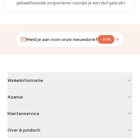
gekwalificeerde zorgverlener voordat je een stof gebruikt.
Meld je aan voor onze nieuwsbrief
-10%
Winkelinformatie
Azarius
Azarius
Galvaniweg 11
5482 TN Schijndel
Cannabiszaden
Klantenservice
Nederland
Paddo's
Verzendinfo
support@azarius.com
Smokeshop
Over & juridisch
+31(0)204897914
Retourbeleid
Smartshop