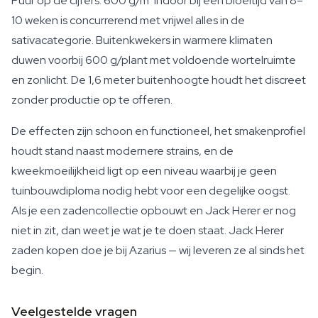
Puur op de cijfers: 600 g/m² indoor bij een bloeitijd van 8–
10 weken is concurrerend met vrijwel alles in de
sativacategorie. Buitenkwekers in warmere klimaten
duwen voorbij 600 g/plant met voldoende wortelruimte
en zonlicht. De 1,6 meter buitenhoogte houdt het discreet
zonder productie op te offeren.
De effecten zijn schoon en functioneel, het smakenprofiel
houdt stand naast modernere strains, en de
kweekmoeilijkheid ligt op een niveau waarbij je geen
tuinbouwdiploma nodig hebt voor een degelijke oogst.
Als je een zadencollectie opbouwt en Jack Herer er nog
niet in zit, dan weet je wat je te doen staat. Jack Herer
zaden kopen doe je bij Azarius — wij leveren ze al sinds het
begin.
Veelgestelde vragen