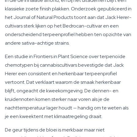
in die de inhalatie afrond, en bij het uitademen blijft een
klassieke zoete finish plakken. Onderzoek gepubliceerd in
het Journal of Natural Products toont aan dat Jack Herer-
cultivars sterk lijken op het Bedrocan-cultivar en een
onderscheidend terpeenprofiel hebben ten opzichte van
andere sativa-achtige strains.
Een studie in Frontiers in Plant Science over terpenoïde
chemotypen bij cannabiscultivars bevestigde dat Jack
Herer een consistent en herkenbaar terpeenprofiel
vertoont. Dat verklaart waarom de smaak herkenbaar
blijft, ongeacht de kweekomgeving. De dennen- en
kruidennoten komen sterker naar voren als je de
nachttemperatuur lager houdt — handig om te weten als
je een kweektent met klimaatregeling draait.
De geur tijdens de bloei is merkbaar maar niet