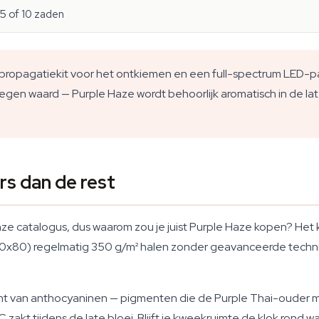
, 5 of 10 zaden
propagatiekit voor het ontkiemen en een full-spectrum LED-p
wegen waard — Purple Haze wordt behoorlijk aromatisch in de late
s dan de rest
 onze catalogus, dus waarom zou je juist Purple Haze kopen? He
80x80) regelmatig 350 g/m² halen zonder geavanceerde technie
mt van anthocyaninen — pigmenten die de Purple Thai-ouder me
t tijdens de late bloei. Blijft je kweekruimte de klok rond war