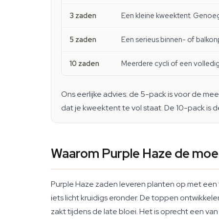
3 zaden
Een kleine kweektent. Genoeg o
5 zaden
Een serieus binnen- of balkon
10 zaden
Meerdere cycli of een volledi
Ons eerlijke advies: de 5-pack is voor de m
dat je kweektent te vol staat. De 10-pack is 
Waarom Purple Haze de moei
Purple Haze zaden leveren planten op met een t
iets licht kruidigs eronder. De toppen ontwikke
zakt tijdens de late bloei. Het is oprecht een va