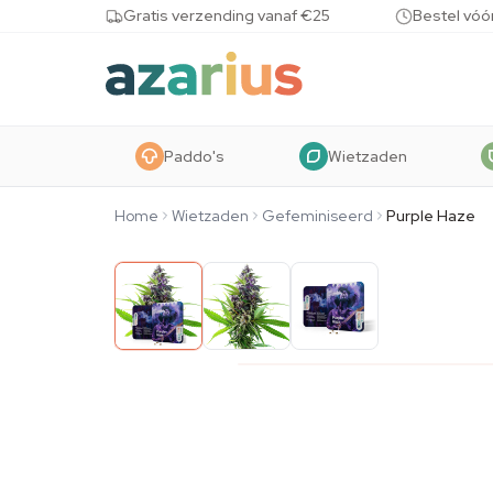
Skip to content
Gratis verzending vanaf €25
Bestel vóó
Paddo's
Wietzaden
Home
Wietzaden
Gefeminiseerd
Purple Haze