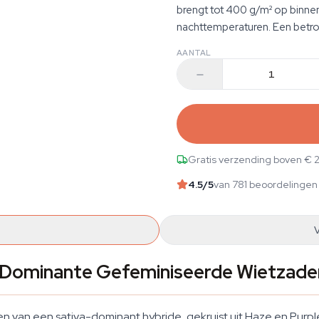
brengt tot 400 g/m² op binnen
nachttemperaturen. Een betro
AANTAL
Gratis verzending boven € 
4.5
/5
van 781 beoordelingen
-Dominante Gefeminiseerde Wietzade
n van een sativa-dominant hybride, gekruist uit Haze en Purpl