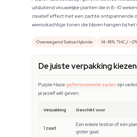
uitsluitend vrouwelijke planten die in 8–10 wek
creatief effect met een zachte ontspannende on
wierookachtige tonen die blijven hangen bij het 
Overwegend Sativa Hybride
14–18% THC / ~2
De juiste verpakking kiezen
Purple Haze
gefeminiseerde zaden
zijn verk
je jezelf wilt geven.
Verpakking
Geschikt voor
Een enkele testrun of één pl
1 zaad
groter gaat.