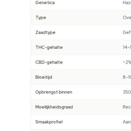
Genetica
Haze
Type
Ove
Zaadtype
Gef
THC-gehalte
14–
CBD-gehalte
~2
Bloeitijd
8–1
Opbrengst binnen
350
Moeilijkheidsgraad
Rech
Smaakprofiel
Aard