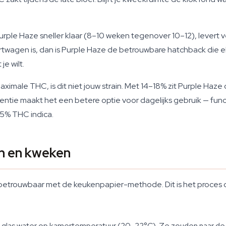
Purple Haze sneller klaar (8–10 weken tegenover 10–12), levert 
twagen is, dan is Purple Haze de betrouwbare hatchback die elk
je wilt.
maximale THC, is dit niet jouw strain. Met 14–18% zit Purple Ha
entie maakt het een betere optie voor dagelijks gebruik — funct
5% THC indica.
n en kweken
etrouwbaar met de keukenpapier-methode. Dit is het proces 
en glas water op kamertemperatuur (20–22°C). Ze zouden naar 