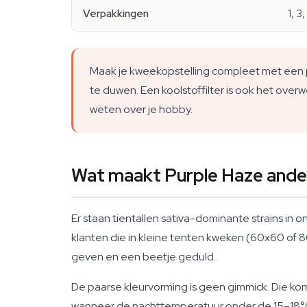
Verpakkingen
1, 3
Maak je kweekopstelling compleet met een 
te duwen. Een koolstoffilter is ook het over
weten over je hobby.
Wat maakt Purple Haze ander
Er staan tientallen sativa-dominante strains in
klanten die in kleine tenten kweken (60x60 of 
geven en een beetje geduld.
De paarse kleurvorming is geen gimmick. Die ko
wanneer de nachttemperatuur onder de 15–18°C zak