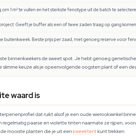
m 1 m² te vullen en het sterkste fenotype uit de batch te selectere
project. Geeft je buffer als een of twee zaden traag op gang kome
ge buitenkweek. Beste prijs per zaad, met genoeg reserve voor fen
eeste binnenkwekers de sweet spot. Je hebt genoeg genetische 
de slimme keuze als je opeenvolgende oogsten plant of een degel
te waard is
erpenenprofiel dat ruikt alsof je een oude wierookwinkel bin
len regelmatig paarse en violette tinten naarmate ze rijpen, v
n de mooiste planten die je uit een
kweektent
kunt trekken.