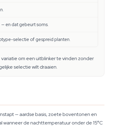
n.
n — en dat gebeurt soms.
otype-selectie of gespreid planten.
variatie om een uitblinker te vinden zonder
ijke selectie wilt draaien.
nenstapt — aardse basis, zoete boventonen en
ooral wanneer de nachttemperatuur onder de 15°C