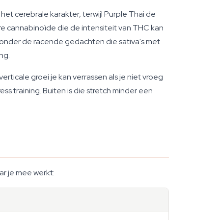
et cerebrale karakter, terwijl Purple Thai de
 cannabinoïde die de intensiteit van THC kan
zonder de racende gedachten die sativa's met
ng.
ticale groei je kan verrassen als je niet vroeg
ss training. Buiten is die stretch minder een
ar je mee werkt: