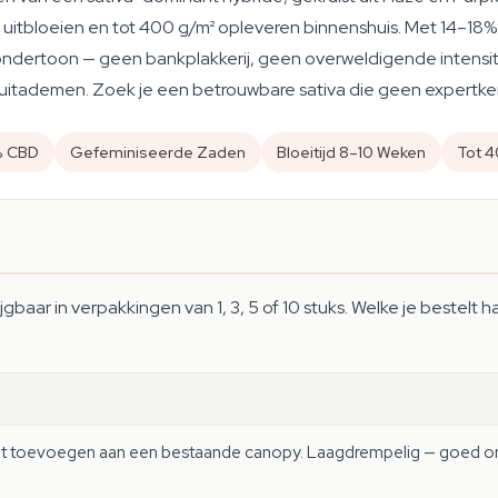
en uitbloeien en tot 400 g/m² opleveren binnenshuis. Met 14–18
dertoon — geen bankplakkerij, geen overweldigende intensitei
uitademen. Zoek je een betrouwbare sativa die geen expertkenni
% CBD
Gefeminiseerde Zaden
Bloeitijd 8–10 Weken
Tot 
rijgbaar in verpakkingen van 1, 3, 5 of 10 stuks. Welke je beste
ant toevoegen aan een bestaande canopy. Laagdrempelig — goed om