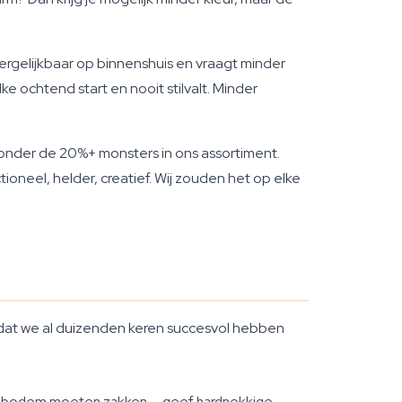
vergelijkbaar op binnenshuis en vraagt minder
e ochtend start en nooit stilvalt. Minder
ze onder de 20%+ monsters in ons assortiment.
ioneel, helder, creatief. Wij zouden het op elke
dat we al duizenden keren succesvol hebben
de bodem moeten zakken — geef hardnekkige