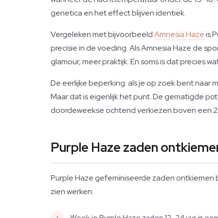
genetica en het effect blijven identiek.
Vergeleken met bijvoorbeeld
Amnesia Haze
is 
precisie in de voeding. Als Amnesia Haze de spor
glamour, meer praktijk. En soms is dat precies wat 
De eerlijke beperking: als je op zoek bent naar 
Maar dat is eigenlijk het punt. De gematigde pot
doordeweekse ochtend verkiezen boven een 2
Purple Haze zaden ontkieme
Purple Haze gefeminiseerde zaden ontkiemen b
zien werken:
Week je Purple Haze zaden 12–24 uur in e