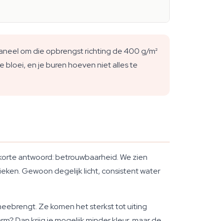
aneel om die opbrengst richting de 400 g/m²
 bloei, en je buren hoeven niet alles te
t korte antwoord: betrouwbaarheid. We zien
ken. Gewoon degelijk licht, consistent water
ebrengt. Ze komen het sterkst tot uiting
m? Dan krijg je mogelijk minder kleur, maar de