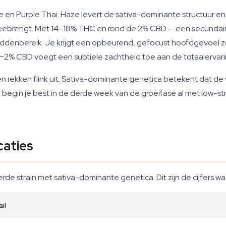
en Purple Thai. Haze levert de sativa-dominante structuur en h
eebrengt. Met 14–18% THC en rond de 2% CBD — een secundaire
middenbereik. Je krijgt een opbeurend, gefocust hoofdgevoel 
2% CBD voegt een subtiele zachtheid toe aan de totaalervari
rekken flink uit. Sativa-dominante genetica betekent dat de ver
 begin je best in de derde week van de groeifase al met low-stre
caties
de strain met sativa-dominante genetica. Dit zijn de cijfers wa
il