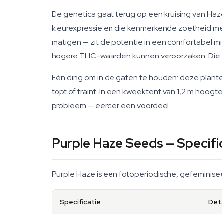
De genetica gaat terug op een kruising van Haze 
kleurexpressie en die kenmerkende zoetheid m
matigen — zit de potentie in een comfortabel 
hogere THC-waarden kunnen veroorzaken. Die ~
Eén ding om in de gaten te houden: deze planten 
topt of traint. In een kweektent van 1,2 m hoogte
probleem — eerder een voordeel.
Purple Haze Seeds — Specifi
Purple Haze is een fotoperiodische, gefeminiseer
Specificatie
Deta