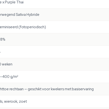
 x Purple Thai
rwegend Sativa Hybride
eminiseerd (fotoperiodisch)
18%
%
0 weken
–400 g/m²
ttoe rechtaan — geschikt voor kwekers met basiservaring
s, wierook, zoet