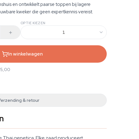
shuis en ontwikkelt paarse toppen bij lagere
uwbare kweker die geen expertkennis vereist.
OPTIE KIEZEN
1
In winkelwagen
25,00
Verzending & retour
n
e Thai genetica. Elke zaad produceert