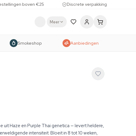
estellingen boven €25
Discrete verpakking
Meer
Smokeshop
Aanbiedingen
 uit Haze en Purple Thai genetica — levert heldere,
weldigende intensiteit. Bloeit in 8 tot 10 weken,