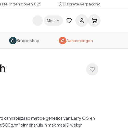
estellingen boven €25
Discrete verpakking
Meer
Smokeshop
Aanbiedingen
ch
rd cannabiszaad met de genetica van Larry OG en
t 500g/m² binnenshuis in maximaal 9 weken