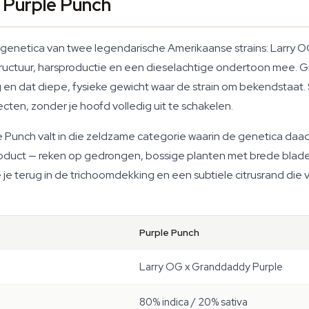
 Purple Punch
genetica van twee legendarische Amerikaanse strains: Larry 
uctuur, harsproductie en een dieselachtige ondertoon mee. G
g en dat diepe, fysieke gewicht waar de strain om bekendstaat
cten, zonder je hoofd volledig uit te schakelen.
le Punch valt in die zeldzame categorie waarin de genetica da
uct — reken op gedrongen, bossige planten met brede bladeren
 je terug in de trichoomdekking en een subtiele citrusrand di
Purple Punch
Larry OG x Granddaddy Purple
80% indica / 20% sativa