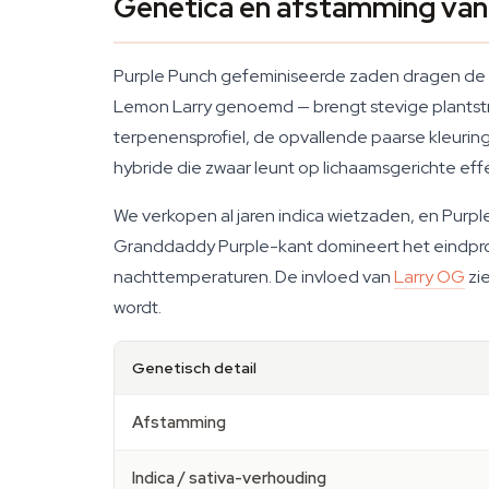
Genetica en afstamming van
Purple Punch gefeminiseerde zaden dragen de 
Lemon Larry genoemd — brengt stevige plantstr
terpenensprofiel, de opvallende paarse kleurin
hybride die zwaar leunt op lichaamsgerichte effe
We verkopen al jaren indica wietzaden, en Purp
Granddaddy Purple-kant domineert het eindprod
nachttemperaturen. De invloed van
Larry OG
zie
wordt.
Genetisch detail
Afstamming
Indica / sativa-verhouding