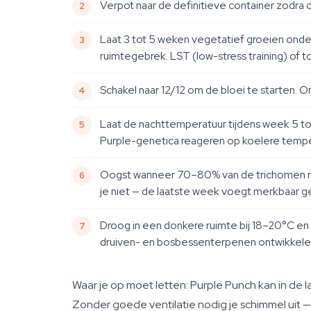
Verpot naar de definitieve container zodra d
Laat 3 tot 5 weken vegetatief groeien onder 
ruimtegebrek. LST (low-stress training) of
Schakel naar 12/12 om de bloei te starten. O
Laat de nachttemperatuur tijdens week 5 to
Purple-genetica reageren op koelere temper
Oogst wanneer 70–80% van de trichomen mel
je niet — de laatste week voegt merkbaar g
Droog in een donkere ruimte bij 18–20°C en
druiven- en bosbessenterpenen ontwikkelen 
Waar je op moet letten: Purple Punch kan in de l
Zonder goede ventilatie nodig je schimmel uit — 