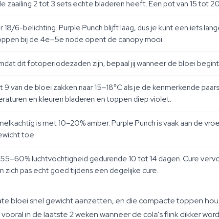
e zaailing 2 tot 3 sets echte bladeren heeft. Een pot van 15 tot 
18/6-belichting. Purple Punch blijft laag, dus je kunt een iets 
 toppen bij de 4e–5e node opent de canopy mooi.
mdat dit fotoperiodezaden zijn, bepaal jij wanneer de bloei begin
t 9 van de bloei zakken naar 15–18°C als je de kenmerkende paars
aturen en kleuren bladeren en toppen diep violet.
kachtig is met 10–20% amber. Purple Punch is vaak aan de vroeg
ewicht toe.
 55–60% luchtvochtigheid gedurende 10 tot 14 dagen. Cure vervo
zich pas echt goed tijdens een degelijke cure.
ate bloei snel gewicht aanzetten, en die compacte toppen houden
vooral in de laatste 2 weken wanneer de cola's flink dikker word