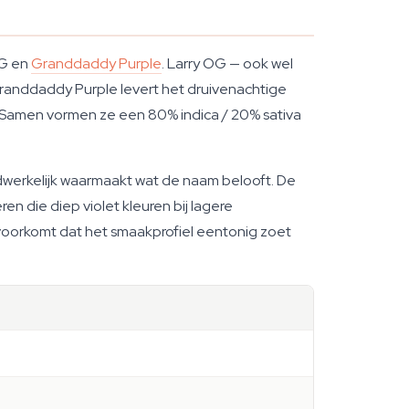
OG en
Granddaddy Purple
. Larry OG — ook wel
randdaddy Purple levert het druivenachtige
. Samen vormen ze een 80% indica / 20% sativa
adwerkelijk waarmaakt wat de naam belooft. De
 die diep violet kleuren bij lagere
e voorkomt dat het smaakprofiel eentonig zoet