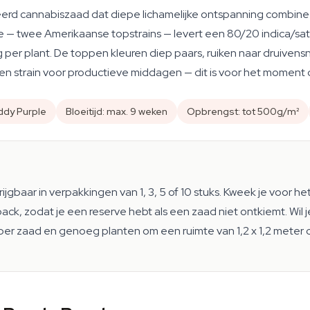
erd cannabiszaad dat diepe lichamelijke ontspanning combineert
— twee Amerikaanse topstrains — levert een 80/20 indica/sativ
g per plant. De toppen kleuren diep paars, ruiken naar druive
geen strain voor productieve middagen — dit is voor het moment d
ddy Purple
Bloeitijd: max. 9 weken
Opbrengst: tot 500g/m²
rijgbaar in verpakkingen van 1, 3, 5 of 10 stuks. Kweek je voor het
k, zodat je een reserve hebt als een zaad niet ontkiemt. Wil j
per zaad en genoeg planten om een ruimte van 1,2 x 1,2 meter 