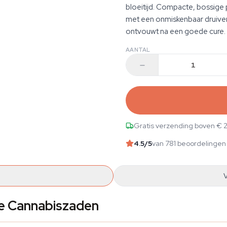
bloeitijd. Compacte, bossige p
met een onmiskenbaar druiv
ontvouwt na een goede cure.
AANTAL
Gratis verzending boven € 
4.5
/5
van 781 beoordelingen
e Cannabiszaden