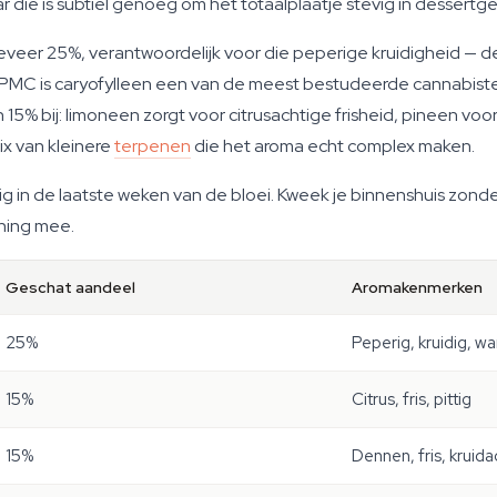
 die is subtiel genoeg om het totaalplaatje stevig in dessertg
eer 25%, verantwoordelijk voor die peperige kruidigheid — dez
n PMC is caryofylleen een van de meest bestudeerde cannabis
15% bij: limoneen zorgt voor citrusachtige frisheid, pineen vo
ix van kleinere
terpenen
die het aroma echt complex maken.
g in de laatste weken van de bloei. Kweek je binnenshuis zonder
ening mee.
Geschat aandeel
Aromakenmerken
25%
Peperig, kruidig, w
15%
Citrus, fris, pittig
15%
Dennen, fris, kruida