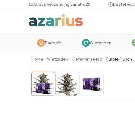
Skip to content
Gratis verzending vanaf €25
Bestel vóó
Paddo's
Wietzaden
Home
Wietzaden
Gefeminiseerd
Purple Punch