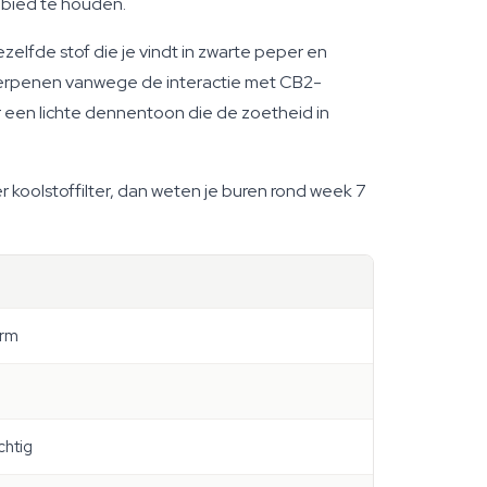
ebied te houden.
elfde stof die je vindt in zwarte peper en
terpenen vanwege de interactie met CB2-
or een lichte dennentoon die de zoetheid in
 koolstoffilter, dan weten je buren rond week 7
arm
chtig