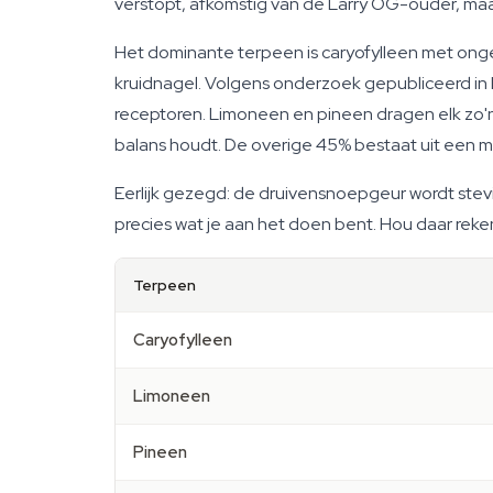
verstopt, afkomstig van de Larry OG-ouder, maar
Het dominante terpeen is caryofylleen met ongev
kruidnagel. Volgens onderzoek gepubliceerd i
receptoren. Limoneen en pineen dragen elk zo'n 
balans houdt. De overige 45% bestaat uit een m
Eerlijk gezegd: de druivensnoepgeur wordt stevi
precies wat je aan het doen bent. Hou daar rek
Terpeen
Caryofylleen
Limoneen
Pineen