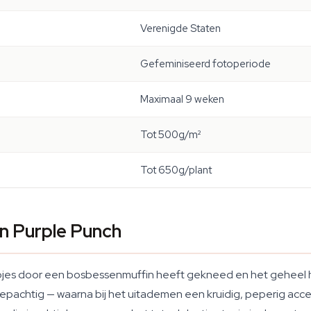
Verenigde Staten
Gefeminiseerd fotoperiode
Maximaal 9 weken
Tot 500g/m²
Tot 650g/plant
n Purple Punch
jes door een bosbessenmuffin heeft gekneed en het geheel he
oepachtig — waarna bij het uitademen een kruidig, peperig acce