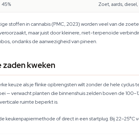
45%
Zoet, aards, diesel,
ge stoffen in cannabis (PMC, 2023) worden veel van de zoete, 
eroorzaakt, maar juist door kleinere, niet-terpenoïde verbindi
nbos, ondanks de aanwezigheid van pineen.
e zaden kweken
ke keuze als je flinke opbrengsten wilt zonder de hele cyclus t
roei — verwacht planten die binnenshuis zelden boven de 100–
erticale ruimte beperkt is.
e keukenpapiermethode of direct in een startplug. Bij 22–25°C v