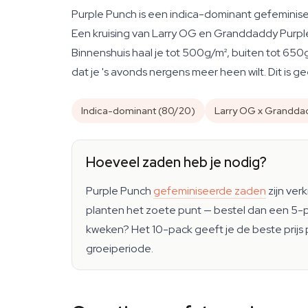
Purple Punch is een indica-dominant gefeminise
Een kruising van Larry OG en Granddaddy Purple 
Binnenshuis haal je tot 500g/m², buiten tot 650
dat je 's avonds nergens meer heen wilt. Dit is 
Indica-dominant (80/20)
Larry OG x Grandda
Hoeveel zaden heb je nodig?
Purple Punch
gefeminiseerde zaden
zijn verk
planten het zoete punt — bestel dan een 5-pac
kweken? Het 10-pack geeft je de beste prijs 
groeiperiode.