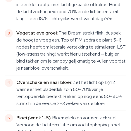
in een klein potje met luchtige aarde of kokos. Houd
de luchtvochtigheid rond 70% en de lichtintensiteit
laag — een 18/6-lichtcyclus werkt vanaf dag één.
Vegetatieve groei:
Thai Dream strekt flink, dus pak
de hoogte vroeg aan. Top of FIM zodra de plant 5–6
nodes heeft om laterale vertakking te stimuleren. LST
(low-stress training) werkt hier uitstekend — buig en
bind takken om je canopy gelijkmatig te vullen voordat
je naar bloei overschakelt.
Overschakelen naar bloei:
Zet het licht op 12/12
wanneer het bladerdak zo'n 60–70% van je
tentoppervlak bedekt. Reken op nog eens 50–80%
stretch in de eerste 2–3 weken van de bloei.
Bloei (week 1–5):
Bloemplekken vormen zich snel.
Verhoog de luchtcirculatie om vochtophoping in het