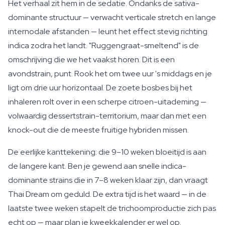
Het verhaal zit hem in de sedatie. Ondanks de sativa-
dominante structuur — verwacht verticale stretch en lange
internodale afstanden — leunt het effect stevig richting
indica zodra het landt. "Ruggengraat-smeltend" is de
omschrijving die we het vaakst horen. Dit is een
avondstrain, punt. Rook het om twee uur 's middags en je
ligt om drie uur horizontaal. De zoete bosbes bij het
inhaleren rolt over in een scherpe citroen-uitademing —
volwaardig dessertstrain-territorium, maar dan met een
knock-out die de meeste fruitige hybriden missen.
De eerlijke kanttekening: die 9–10 weken bloeitijd is aan
de langere kant. Ben je gewend aan snelle indica-
dominante strains die in 7–8 weken klaar zijn, dan vraagt
Thai Dream om geduld. De extra tijd is het waard — in de
laatste twee weken stapelt de trichoomproductie zich pas
echt op — maar plan je kweekkalender er wel op.