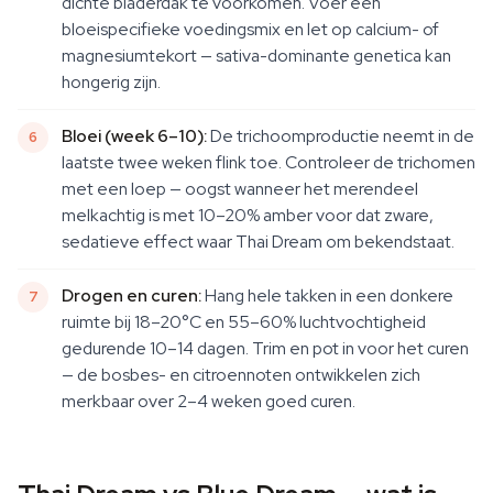
dichte bladerdak te voorkomen. Voer een
bloeispecifieke voedingsmix en let op calcium- of
magnesiumtekort — sativa-dominante genetica kan
hongerig zijn.
Bloei (week 6–10):
De trichoomproductie neemt in de
laatste twee weken flink toe. Controleer de trichomen
met een loep — oogst wanneer het merendeel
melkachtig is met 10–20% amber voor dat zware,
sedatieve effect waar Thai Dream om bekendstaat.
Drogen en curen:
Hang hele takken in een donkere
ruimte bij 18–20°C en 55–60% luchtvochtigheid
gedurende 10–14 dagen. Trim en pot in voor het curen
— de bosbes- en citroennoten ontwikkelen zich
merkbaar over 2–4 weken goed curen.