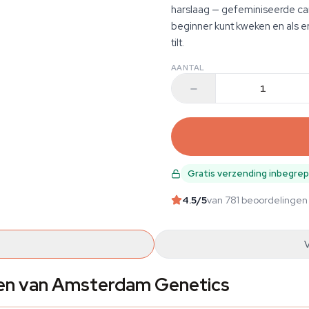
harslaag — gefeminiseerde ca
beginner kunt kweken en als 
tilt.
AANTAL
Gratis verzending inbegre
4.5
/5
van 781 beoordelingen
en van Amsterdam Genetics