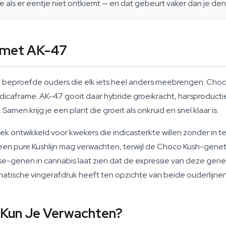
ie als er eentje niet ontkiemt — en dat gebeurt vaker dan je den
t met AK-47
beproefde ouders die elk iets heel anders meebrengen. Cho
indicaframe. AK-47 gooit daar hybride groeikracht, harsproduc
men krijg je een plant die groeit als onkruid en snel klaar is.
iek ontwikkeld voor kwekers die indicasterkte willen zonder in
n een pure Kushlijn mag verwachten, terwijl de Choco Kush-ge
genen in cannabis laat zien dat de expressie van deze genen 
atische vingerafdruk heeft ten opzichte van beide ouderlijnen
 Kun Je Verwachten?