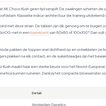
AK Choco Kush geen tijd verspilt. De zaailingen schieten de v
dstam. Klassieke indica-architectuur die training uitstekend 
ed met deze strain. De takken zijn dik genoeg om te buigen zo
en ScrOG-net in een
kweektent
van 80x80 of 100x100? Dan vult 
periode pakken de toppen snel dichtheid op en ontwikkelen ze 
ers plakken na elk contact, en de suikerblaadjes zijn het bewar
 Kush maakt haar een sterke keuze voor het Noord-Europese 
tica kunnen ruïneren. Dankzij het compacte bloeivenster oog
Detail
Amsterdam Genetics