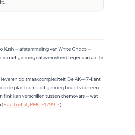
kt.
co Kush — afstammeling van White Choco —
tie en net genoeg sativa-invloed tegenaan om te
 te leveren op smaakcomplexiteit. De AK-47-kant
netica de plant compact genoeg houdt voor een
flink kan verschillen tussen chemovars — wat
 (
Booth et al., PMC7479917
).