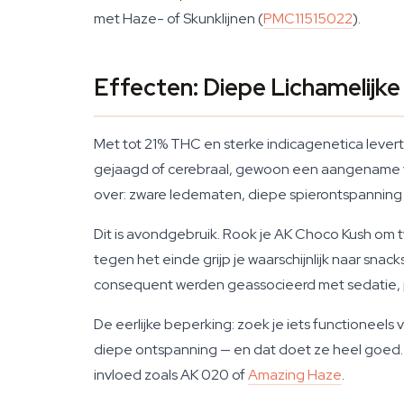
met Haze- of Skunklijnen (
PMC11515022
).
Effecten: Diepe Lichamelijk
Met tot 21% THC en sterke indicagenetica lever
gejaagd of cerebraal, gewoon een aangename ve
over: zware ledematen, diepe spierontspannin
Dit is avondgebruik. Rook je AK Choco Kush om tw
tegen het einde grijp je waarschijnlijk naar sn
consequent werden geassocieerd met sedatie, 
De eerlijke beperking: zoek je iets functioneels
diepe ontspanning — en dat doet ze heel goed. 
invloed zoals AK 020 of
Amazing Haze
.