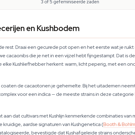
3 of 5 gefeminiseerde zaden
cerijen en Kushbodem
 rest. Draai een gecurede pot open en het eerste wat je ruikt 
 cacaonibs die je net in een vijzel hebt fijngestampt. Dat is d
ie elke Kushliefhebber herkent: warm, licht peperig, met een o
ren coaten de cacaotonen je gehemelte. Bij het uitademen neem
complex voor een indica — de meeste strains in deze categori
aan dat cultivars met Kushlijn kenmerkende combinaties van 
kruidige, aardse signaturen van Kushgenetica (
Booth & Bohl
catalogiseerde, bevestigde dat Kushafgeleide strains ondersch