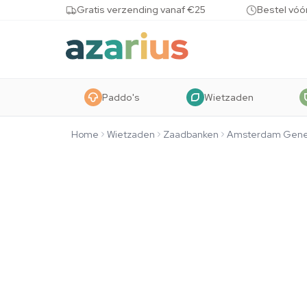
Skip to content
Gratis verzending vanaf €25
Bestel vóó
Paddo's
Wietzaden
Home
Wietzaden
Zaadbanken
Amsterdam Gene