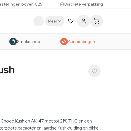
estellingen boven €25
Discrete verpakking
Meer
Smokeshop
Aanbiedingen
ush
n Choco Kush en AK-47 met tot 21% THC en een
itterzoete cacaotonen, aardse Kushkruiding en dikke