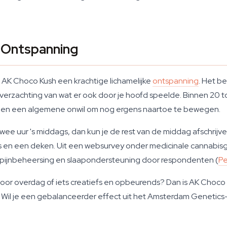
e Ontspanning
t AK Choco Kush een krachtige lichamelijke
ontspanning
. Het b
rzachting van wat er ook door je hoofd speelde. Binnen 20 t
g en een algemene onwil om nog ergens naartoe te bewegen.
ee uur 's middags, dan kun je de rest van de middag afschrijve
acks en een deken. Uit een websurvey onder medicinale cannabis
pijnbeheersing en slaapondersteuning door respondenten (
Pe
 voor overdag of iets creatiefs en opbeurends? Dan is AK Choco
Wil je een gebalanceerder effect uit het Amsterdam Genetics-a