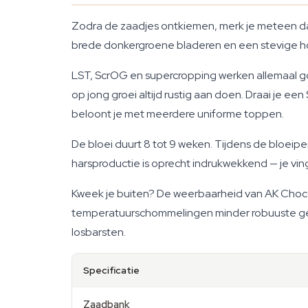
Zodra de zaadjes ontkiemen, merk je meteen dat 
brede donkergroene bladeren en een stevige hoof
LST, ScrOG en supercropping werken allemaal go
op jong groei altijd rustig aan doen. Draai je e
beloont je met meerdere uniforme toppen.
De bloei duurt 8 tot 9 weken. Tijdens de bloei
harsproductie is oprecht indrukwekkend — je ving
Kweek je buiten? De weerbaarheid van AK Choco
temperatuurschommelingen minder robuuste gene
losbarsten.
Specificatie
Zaadbank