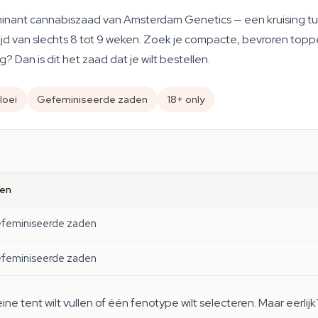
inant cannabiszaad van Amsterdam Genetics — een kruising tus
ijd van slechts 8 tot 9 weken. Zoek je compacte, bevroren to
 Dan is dit het zaad dat je wilt bestellen.
loei
Gefeminiseerde zaden
18+ only
en
efeminiseerde zaden
efeminiseerde zaden
ine tent wilt vullen of één fenotype wilt selecteren. Maar eerl