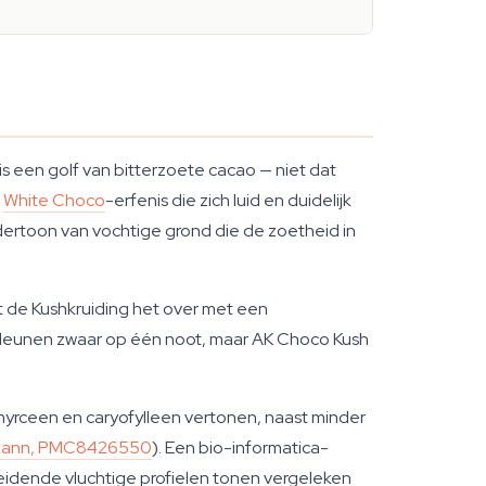
is een golf van bitterzoete cacao — niet dat
e
White Choco
-erfenis die zich luid en duidelijk
ndertoon van vochtige grond die de zoetheid in
t de Kushkruiding het over met een
e leunen zwaar op één noot, maar AK Choco Kush
myrceen en caryofylleen vertonen, naast minder
mann, PMC8426550
). Een bio-informatica-
eidende vluchtige profielen tonen vergeleken