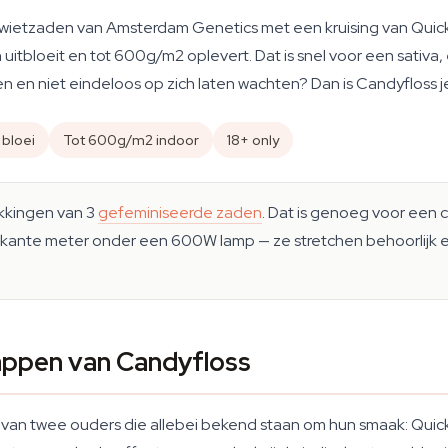
wietzaden van Amsterdam Genetics met een kruising van Quicksi
uitbloeit en tot 600g/m2 oplevert. Dat is snel voor een sativa,
 en niet eindeloos op zich laten wachten? Dan is Candyfloss j
 bloei
Tot 600g/m2 indoor
18+ only
akkingen van 3
gefeminiseerde zaden
. Dat is genoeg voor een
rkante meter onder een 600W lamp — ze stretchen behoorlijk e
ppen van Candyfloss
an twee ouders die allebei bekend staan om hun smaak: Quicksi