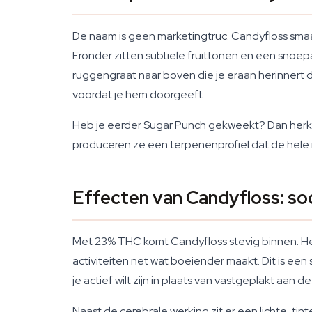
De naam is geen marketingtruc. Candyfloss smaakt
Eronder zitten subtiele fruittonen en een snoep
ruggengraat naar boven die je eraan herinnert da
voordat je hem doorgeeft.
Heb je eerder Sugar Punch gekweekt? Dan herk
produceren ze een terpenenprofiel dat de hele ru
Effecten van Candyfloss: soc
Met 23% THC komt Candyfloss stevig binnen. Het 
activiteiten net wat boeiender maakt. Dit is een
je actief wilt zijn in plaats van vastgeplakt aan d
Naast de cerebrale werking zit er een lichte, ti