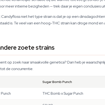
voor meer intieme bezigheden — trek daar je eigen conclusies uit
andyfloss niet het type strain is dat je op een dinsdagochtend 
t gestaald is. Te veel van een hoog-THC strain kan droge mon
ndere zoete strains
ent op zoek naar smaakvolle genetica? Dan heb je waarschijnli
 tot de concurrentie.
Sugar Bomb Punch
r Punch
THC Bomb x Sugar Punch