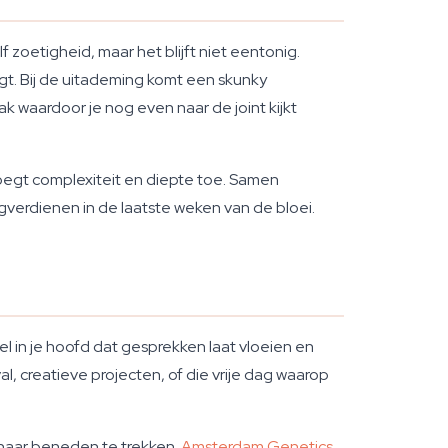
 zoetigheid, maar het blijft niet eentonig.
ngt. Bij de uitademing komt een skunky
k waardoor je nog even naar de joint kijkt
egt complexiteit en diepte toe. Samen
ugverdienen in de laatste weken van de bloei.
l in je hoofd dat gesprekken laat vloeien en
l, creatieve projecten, of die vrije dag waarop
e naar beneden te trekken.
Amsterdam Genetics