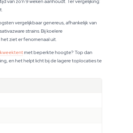
ijd van zo'n 9 weken aanhoudt. Ter vergelijking:
t.
ogsten vergelijkbaar genereus, afhankelijk van
ativazware strains. Bij koelere
het ziet er fenomenaal uit.
kweektent
met beperkte hoogte? Top dan
, en het helpt licht bij de lagere toplocaties te