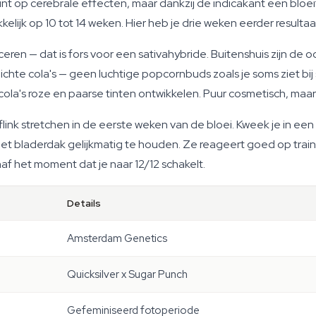
t op cerebrale effecten, maar dankzij de indicakant een bloeit
ijk op 10 tot 14 weken. Hier heb je drie weken eerder resultaa
en — dat is fors voor een sativahybride. Buitenshuis zijn de o
chte cola's — geen luchtige popcornbuds zoals je soms ziet bij s
ola's roze en paarse tinten ontwikkelen. Puur cosmetisch, maar 
flink stretchen in de eerste weken van de bloei. Kweek je in een
t bladerdak gelijkmatig te houden. Ze reageert goed op training
 het moment dat je naar 12/12 schakelt.
Details
Amsterdam Genetics
Quicksilver x Sugar Punch
Gefeminiseerd fotoperiode