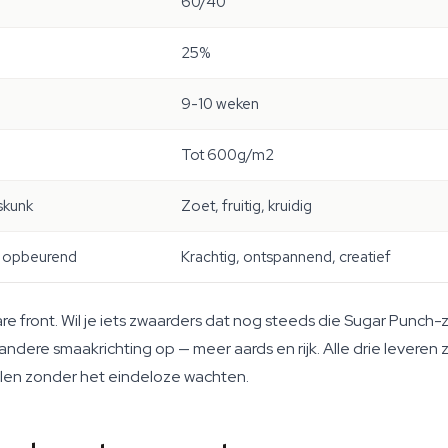
60/40
25%
9-10 weken
Tot 600g/m2
 skunk
Zoet, fruitig, kruidig
l, opbeurend
Krachtig, ontspannend, creatief
re front. Wil je iets zwaarders dat nog steeds die Sugar Punc
dere smaakrichting op — meer aards en rijk. Alle drie leveren
llen zonder het eindeloze wachten.