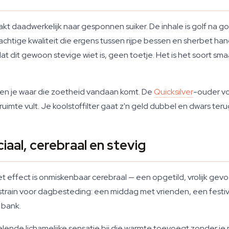
 daadwerkelijk naar gesponnen suiker. De inhale is golf na golf
achtige kwaliteit die ergens tussen rijpe bessen en sherbet ha
t dit gewoon stevige wiet is, geen toetje. Het is het soort smaa
en je waar die zoetheid vandaan komt. De
Quicksilver
-ouder vo
imte vult. Je koolstoffilter gaat z'n geld dubbel en dwars ter
iaal, cerebraal en stevig
effect is onmiskenbaar cerebraal — een opgetild, vrolijk gevoe
 strain voor dagbesteding: een middag met vrienden, een festiva
e bank.
ntelende lichamelijke sensatie bij die warmte toevoegt zonder j