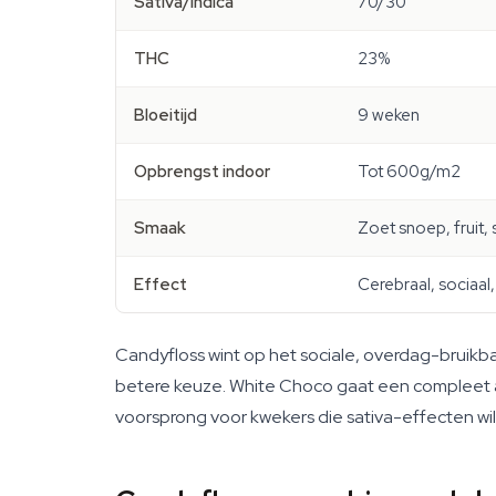
Sativa/Indica
70/30
THC
23%
Bloeitijd
9 weken
Opbrengst indoor
Tot 600g/m2
Smaak
Zoet snoep, fruit,
Effect
Cerebraal, sociaa
Candyfloss wint op het sociale, overdag-bruikba
betere keuze. White Choco gaat een compleet an
voorsprong voor kwekers die sativa-effecten wi