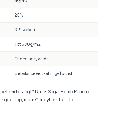
60/40
20%
8-9 weken
Tot 500g/m2
Chocolade, aards
Gebalanceerd, kalm, gefocust
h-zoetheid draagt? Dan is Sugar Bomb Punch de
 ze goed op, maar Candyfloss heeft de