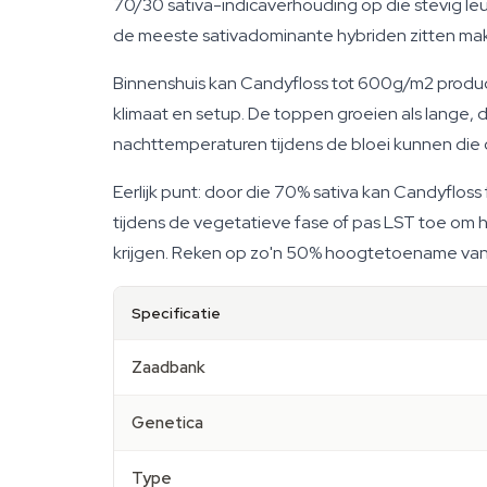
70/30 sativa-indicaverhouding op die stevig leun
de meeste sativadominante hybriden zitten makkel
Binnenshuis kan Candyfloss tot 600g/m2 producer
klimaat en setup. De toppen groeien als lange, di
nachttemperaturen tijdens de bloei kunnen die c
Eerlijk punt: door die 70% sativa kan Candyfloss 
tijdens de vegetatieve fase of pas LST toe om he
krijgen. Reken op zo'n 50% hoogtetoename vanaf
Specificatie
Zaadbank
Genetica
Type