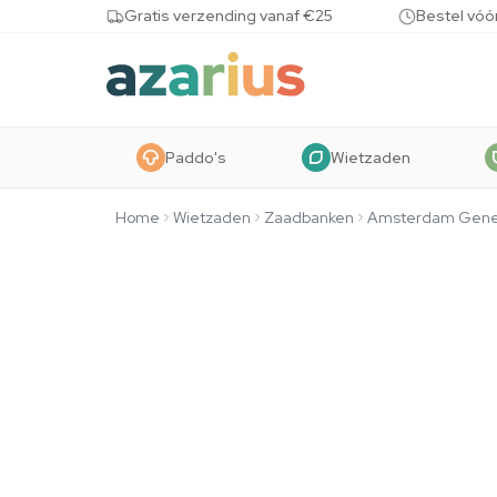
Skip to content
Gratis verzending vanaf €25
Bestel vóó
Paddo's
Wietzaden
Home
Wietzaden
Zaadbanken
Amsterdam Gene