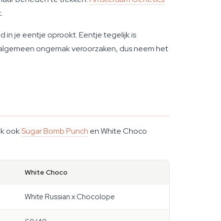
.
in je eentje oprookt. Eentje tegelijk is
d en algemeen ongemak veroorzaken, dus neem het
jk ook
Sugar Bomb Punch
en White Choco
White Choco
White Russian x Chocolope