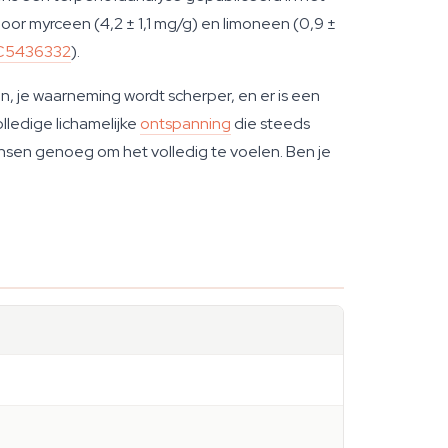
r myrceen (4,2 ± 1,1 mg/g) en limoneen (0,9 ±
MC5436332
).
n, je waarneming wordt scherper, en er is een
lledige lichamelijke
ontspanning
die steeds
ensen genoeg om het volledig te voelen. Ben je