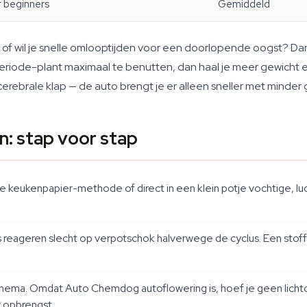
r beginners
Gemiddeld
st, of wil je snelle omlooptijden voor een doorlopende oogst? 
riode-plant maximaal te benutten, dan haal je meer gewicht en 
brale klap — de auto brengt je er alleen sneller met minder
: stap voor stap
eukenpapier-methode of direct in een klein potje vochtige, luc
s reageren slecht op verpotschok halverwege de cyclus. Een stoff
chema. Omdat Auto Chemdog autoflowering is, hoef je geen lichtcy
 opbrengst.