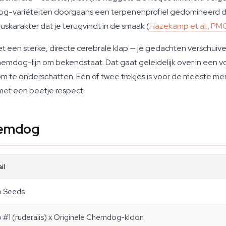
-variëteiten doorgaans een terpenenprofiel gedomineerd doo
uskarakter dat je terugvindt in de smaak (
Hazekamp et al., P
et een sterke, directe cerebrale klap — je gedachten verschuive
mdog-lijn om bekendstaat. Dat gaat geleidelijk over in een vo
 om te onderschatten. Eén of twee trekjes is voor de meeste m
et een beetje respect.
hemdog
il
o Seeds
 #1 (ruderalis) x Originele Chemdog-kloon