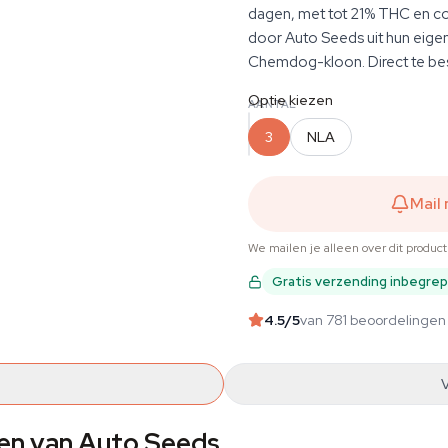
dagen, met tot 21% THC en 
door Auto Seeds uit hun eigen 
Chemdog-kloon. Direct te best
Optie kiezen
AANTAL
3
NLA
Mail
We mailen je alleen over dit produc
Gratis verzending inbegre
4.5
/5
van 781 beoordelingen
n van Auto Seeds