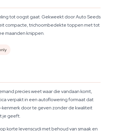
mling tot oogst gaat. Gekweekt door Auto Seeds
iëteit compacte, trichoombedekte toppen met tot
wee maanden knippen.
only
niemand precies weet waar die vandaan komt,
ica verpakt in een autoflowering formaat dat
ring-kenmerk door te geven zonder de kwaliteit
t je geeft.
 op korte levenscycli met behoud van smaak en