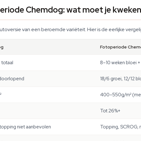
eriode Chemdog: wat moet je kweke
autoversie van een beroemde variëteit. Hier is de eerlijke vergeli
og
Fotoperiode Che
totaal
8–10 weken bloei +
 doorlopend
18/6 groei, 12/12 bl
²
400–550g/m² (met 
Tot 26%+
topping niet aanbevolen
Topping, SCROG, ma