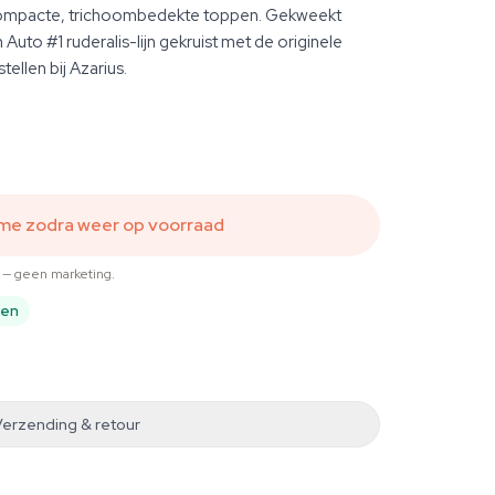
compacte, trichoombedekte toppen. Gekweekt
Auto #1 ruderalis-lijn gekruist met de originele
ellen bij Azarius.
 me zodra weer op voorraad
t — geen marketing.
pen
Verzending & retour