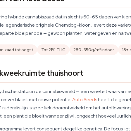
ng hybride cannabiszaad dat in slechts 60–65 dagen van kie
met de legendarische originele Chemdog-kloon, levert deze var
aparte bloeiperiode — gewoon planten, water geven en na t
n zaad tot oogst
Tot 21% THC
280–350g/m² indoor
18+ 
kweekruimte thuishoort
thische status in de cannabiswereld — een variëteit waarvan 
s omver blaast met rauwe potentie.
Auto Seeds
heeft die genet
o #1 ruderalis-lijn is specifiek doorontwikkeld om het autoflowe
 een plant die bloeit wanneer zij wil, ongeacht hoeveel uur lich
rogramma levert consequent degelijke genetica. De focus ligt