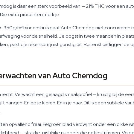
dog is daar een sterk voorbeeld van — 21% THC voor een autof
Die extra procenten merk je.
280–350g/m² binnenshuis gaat Auto Chemdog niet concurreren
afweging voor de snelheid. Je oogst in twee maanden in plaat
en, pakt die rekensom juist gunstig uit. Buitenshuis liggen de
 verwachten van Auto Chemdog
echt. Verwacht een gelaagd smaakprofiel — kruidig bij de eers
 hangen. En op je kleren. En in je haar. Dit is geen subtiele varië
.
ten opvallend fraai. Felgroen blad verdwijnt onder een dikke 
dichtheid — strakke, pistilrijke nuggets die netjes trimmen. Vo