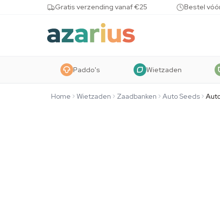
Skip to content
Gratis verzending vanaf €25
Bestel vóó
Paddo's
Wietzaden
Home
Wietzaden
Zaadbanken
Auto Seeds
Aut