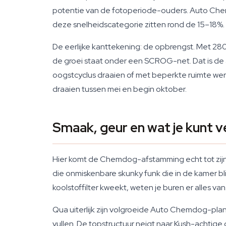
potentie van de fotoperiode-ouders. Auto Chem
deze snelheidscategorie zitten rond de 15–18%. 
De eerlijke kanttekening: de opbrengst. Met 
de groei staat onder een SCROG-net. Dat is de 
oogstcyclus draaien of met beperkte ruimte werk
draaien tussen mei en begin oktober.
Smaak, geur en wat je kunt
Hier komt de Chemdog-afstamming echt tot zijn r
die onmiskenbare skunky funk die in de kamer blijft
koolstoffilter kweekt, weten je buren er alles van
Qua uiterlijk zijn volgroeide Auto Chemdog-plan
vullen. De topstructuur neigt naar Kush-achtige 