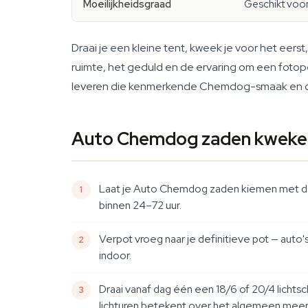
Moeilijkheidsgraad
Geschikt voo
Draai je een kleine tent, kweek je voor het eer
ruimte, het geduld en de ervaring om een fotope
leveren die kenmerkende Chemdog-smaak en cere
Auto Chemdog zaden kweken
Laat je Auto Chemdog zaden kiemen met de k
binnen 24–72 uur.
Verpot vroeg naar je definitieve pot — auto'
indoor.
Draai vanaf dag één een 18/6 of 20/4 lichts
lichturen betekent over het algemeen meer