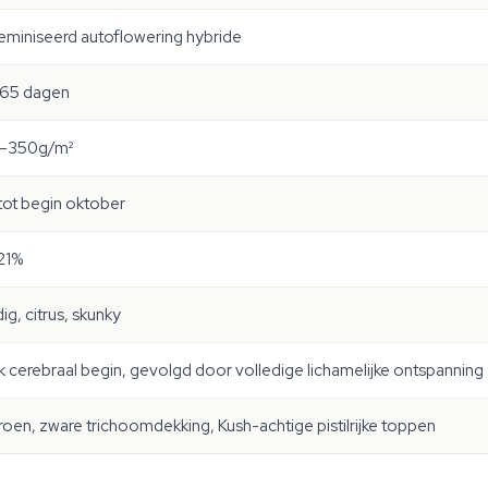
miniseerd autoflowering hybride
65 dagen
–350g/m²
tot begin oktober
21%
dig, citrus, skunky
k cerebraal begin, gevolgd door volledige lichamelijke ontspanning
roen, zware trichoomdekking, Kush-achtige pistilrijke toppen