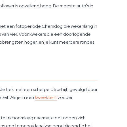
lower is opvallend hoog. De meeste auto's in
 met een fotoperiode Chemdog die wekenlang in
s van vier. Voor kwekers die een doorlopende
 opbrengsten hoger, en je kunt meerdere rondes
te trek met een scherpe citrusbijt, gevolgd door
teit. Als je in een
kweektent
zonder
witte trichoomlaag naarmate de toppen zich
lgens een terpenoïdanalyse gepubliceerd in het