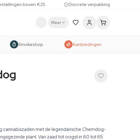
estellingen boven €25
Discrete verpakking
Meer
Smokeshop
Aanbiedingen
dog
ng cannabiszaden met de legendarische Chemdog-
ingsgezinde plant. Van zaad tot oogst in 60 tot 65