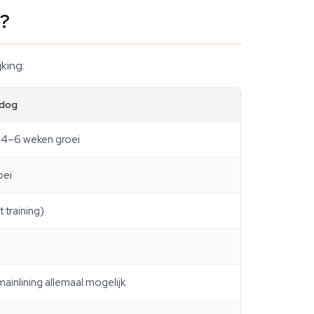
n?
jking:
mdog
 4–6 weken groei
oei
training)
inlining allemaal mogelijk