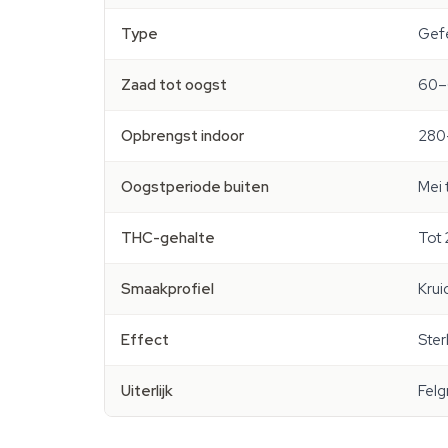
Type
Gefe
Zaad tot oogst
60–
Opbrengst indoor
280
Oogstperiode buiten
Mei 
THC-gehalte
Tot 
Smaakprofiel
Krui
Effect
Ster
Uiterlijk
Felg