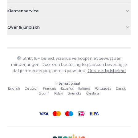
5482 TN Schijndel
Cannabiszaden
Klantenservice
Nederland
Paddo's
Verzendinfo
support@azarius.com
Smokeshop
Over & juridisch
+31(0)204897914
Retourbeleid
Smartshop
Over Azarius
Kwaliteitsgarantie
Herbshop
Wiki
Contact
Growshop
Blog
🔞
Strikt 18+ beleid. Azarius verkoopt niet bewust aan
Veelgestelde vragen
minderjarigen. Door een bestelling te plaatsen bevestig je
Muziek
Privacybeleid
dat je meerderjarig bent in jouw land.
Ons leeftijdsbeleid
Schrijvers
Internationaal
Redactionele normen
English
·
Deutsch
·
Français
·
Español
·
Italiano
·
Português
·
Dansk
·
Suomi
·
Polski
·
Svenska
·
Čeština
Tools & Calculators
Acties
Sitemap