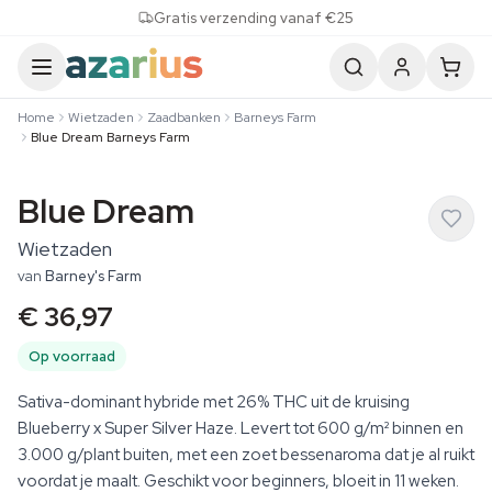
Skip to content
Gratis verzending vanaf €25
Home
Wietzaden
Zaadbanken
Barneys Farm
Blue Dream Barneys Farm
Blue Dream
Wietzaden
van
Barney's Farm
€ 36,97
Op voorraad
Sativa-dominant hybride met 26% THC uit de kruising
Blueberry x Super Silver Haze. Levert tot 600 g/m² binnen en
3.000 g/plant buiten, met een zoet bessenaroma dat je al ruikt
voordat je maalt. Geschikt voor beginners, bloeit in 11 weken.