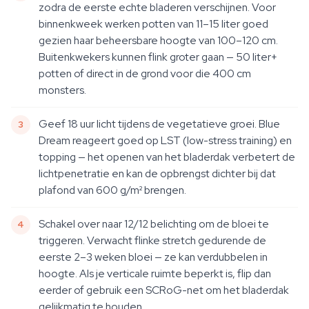
zodra de eerste echte bladeren verschijnen. Voor
binnenkweek werken potten van 11–15 liter goed
gezien haar beheersbare hoogte van 100–120 cm.
Buitenkwekers kunnen flink groter gaan — 50 liter+
potten of direct in de grond voor die 400 cm
monsters.
Geef 18 uur licht tijdens de vegetatieve groei. Blue
Dream reageert goed op LST (low-stress training) en
topping — het openen van het bladerdak verbetert de
lichtpenetratie en kan de opbrengst dichter bij dat
plafond van 600 g/m² brengen.
Schakel over naar 12/12 belichting om de bloei te
triggeren. Verwacht flinke stretch gedurende de
eerste 2–3 weken bloei — ze kan verdubbelen in
hoogte. Als je verticale ruimte beperkt is, flip dan
eerder of gebruik een SCRoG-net om het bladerdak
gelijkmatig te houden.