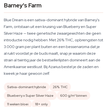
Barney's Farm
Blue Dream is een sativa-dominant hybride van Barney's
Farm, ontstaan uit een kruising van Blueberry en Super
Silver Haze — twee genetische zwaargewichten die geen
introductie nodig hebben. Met 26% THC, opbrengsten tot
3.000 gram per plant buiten en een bessenaroma dat je
al ruikt voordat je de buds maalt, snap je waarom deze
strain al twintig jaar de bestsellerlijsten domineert aan de
Amerikaanse westkust. Bij Azarius bestel je de zaden en
kweek je haar gewoon zelf.
Sativa-dominant hybride
26% THC
Blueberry x Super Silver Haze
600 g/m² binnen
11 weken bloei
18+ only