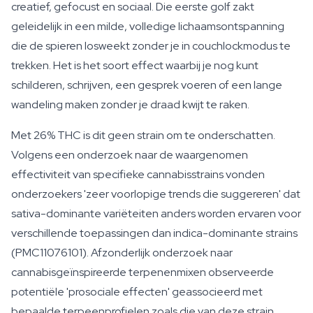
creatief, gefocust en sociaal. Die eerste golf zakt
geleidelijk in een milde, volledige lichaamsontspanning
die de spieren losweekt zonder je in couchlockmodus te
trekken. Het is het soort effect waarbij je nog kunt
schilderen, schrijven, een gesprek voeren of een lange
wandeling maken zonder je draad kwijt te raken.
Met 26% THC is dit geen strain om te onderschatten.
Volgens een onderzoek naar de waargenomen
effectiviteit van specifieke cannabisstrains vonden
onderzoekers 'zeer voorlopige trends die suggereren' dat
sativa-dominante variëteiten anders worden ervaren voor
verschillende toepassingen dan indica-dominante strains
(PMC11076101). Afzonderlijk onderzoek naar
cannabisgeïnspireerde terpenenmixen observeerde
potentiële 'prosociale effecten' geassocieerd met
bepaalde terpeenprofielen zoals die van deze strain