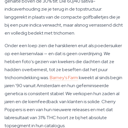
gehalte boven de 30% tilt. Die 60/40 sativa-
indicaverhouding zie je terug in de topstructuur:
langgerekt in plaats van de compacte golfballetjes die je
bij een pure indica verwacht, maar alsnog verrassend dicht
en volledig bedekt met trichomen.
Onder een loep zien die harsklieren eruit als poedersuiker
op een kersenvlaai — en dat is geen overdrijving. We
hebben foto's gezien van kwekers die dachten dat ze
hadden overbemest, tot ze beseften dat het puur
trichoomdekking was.
Barney's Farm
kweekt al sinds begin
jaren '90 vanuit Amsterdam en hun gefeminiseerde
genetica is consistent stabiel. We verkopen hun zaden al
jaren en de kiemfeedback van klanten is solide. Cherry
Poppers is een van hun nieuwere releases en met dat
labresultaat van 31% THC hoort ze bij het absolute
topsegment in hun catalogus.