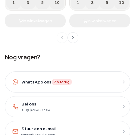
1
3
5
10
1
3
5
10
In winkelwagen
In winkelwagen
Nog vragen?
WhatsApp ons
Zo terug
Bel ons
+31(0)204897914
Stuur een e-mail
support@azarius.com