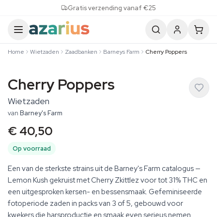
Skip to content
Gratis verzending vanaf €25
Home
Wietzaden
Zaadbanken
Barneys Farm
Cherry Poppers
Cherry Poppers
Wietzaden
van
Barney's Farm
€ 40,50
Op voorraad
Een van de sterkste strains uit de Barney's Farm catalogus —
Lemon Kush gekruist met Cherry Zkittlez voor tot 31% THC en
een uitgesproken kersen- en bessensmaak. Gefeminiseerde
fotoperiode zaden in packs van 3 of 5, gebouwd voor
kwekers die harsproductie en smaak even serieus nemen.