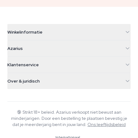
Winkelinformatie
Azarius
Azarius
Galvaniweg 11
5482 TN Schijndel
Cannabiszaden
Klantenservice
Nederland
Paddo's
Verzendinfo
support@azarius.com
Smokeshop
Over & juridisch
+31(0)204897914
Retourbeleid
Smartshop
Over Azarius
Kwaliteitsgarantie
Herbshop
Wiki
Contact
Growshop
Blog
🔞
Strikt 18+ beleid. Azarius verkoopt niet bewust aan
Veelgestelde vragen
minderjarigen. Door een bestelling te plaatsen bevestig je
Schrijvers
Privacybeleid
dat je meerderjarig bent in jouw land.
Ons leeftijdsbeleid
Redactionele normen
Internationaal