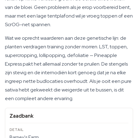
van de bloei. Geen probleem als je erop voorbereid bent,
maar met een lage tentplafond wil je vroeg toppen of een
ScrOG-net spannen.
Wat we oprecht waarderen aan deze genetische lijn: de
planten verdragen training zonder morren. LST, toppen,
supercropping, lollipopping, defoliatie — Pineapple
Express pakt het allemaal zonder te pruilen. De stengels
zijn stevig en de internodiën kort genoeg dat je na elke
ingreep nette budlocaties overhoudt. Als je ooit een pure
sativa hebt gekweekt die weigerde uit te bussen, is dit
een compleet andere ervaring.
Zaadbank
Barney's Farm