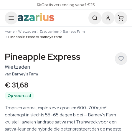
Skip to content
Gratis verzending vanaf €25
Home
Wietzaden
Zaadbanken
Barneys Farm
Pineapple Express Barneys Farm
Pineapple Express
Wietzaden
van
Barney's Farm
€ 31,68
Op voorraad
Tropisch aroma, explosieve groei en 600–700g/m²
opbrengst in slechts 55–65 dagen bloei — Barney's Farm
kruiste Hawaiian landrace sativa met Trainwreck voor een
sativa-leunende hybride die beter presteert dan de meeste