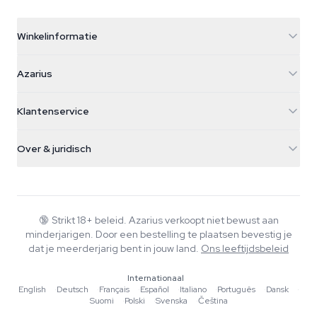
Winkelinformatie
Azarius
Azarius
Galvaniweg 11
5482 TN Schijndel
Cannabiszaden
Klantenservice
Nederland
Paddo's
Verzendinfo
support@azarius.com
Smokeshop
Over & juridisch
+31(0)204897914
Retourbeleid
Smartshop
Over Azarius
Kwaliteitsgarantie
Herbshop
Wiki
Contact
Growshop
Blog
🔞
Strikt 18+ beleid. Azarius verkoopt niet bewust aan
Veelgestelde vragen
minderjarigen. Door een bestelling te plaatsen bevestig je
Muziek
Privacybeleid
dat je meerderjarig bent in jouw land.
Ons leeftijdsbeleid
Schrijvers
Internationaal
Redactionele normen
English
·
Deutsch
·
Français
·
Español
·
Italiano
·
Português
·
Dansk
·
Suomi
·
Polski
·
Svenska
·
Čeština
Tools & Calculators