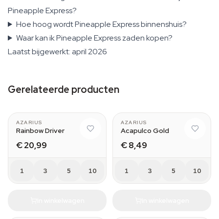
Pineapple Express?
Hoe hoog wordt Pineapple Express binnenshuis?
Waar kan ik Pineapple Express zaden kopen?
Laatst bijgewerkt: april 2026
Gerelateerde producten
AZARIUS
AZARIUS
Rainbow Driver
Acapulco Gold
€ 20,99
€ 8,49
1
3
5
10
1
3
5
10
In winkelwagen
In winkelwagen