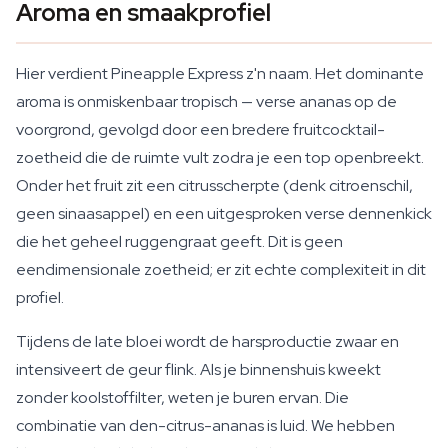
Aroma en smaakprofiel
Hier verdient Pineapple Express z'n naam. Het dominante
aroma is onmiskenbaar tropisch — verse ananas op de
voorgrond, gevolgd door een bredere fruitcocktail-
zoetheid die de ruimte vult zodra je een top openbreekt.
Onder het fruit zit een citrusscherpte (denk citroenschil,
geen sinaasappel) en een uitgesproken verse dennenkick
die het geheel ruggengraat geeft. Dit is geen
eendimensionale zoetheid; er zit echte complexiteit in dit
profiel.
Tijdens de late bloei wordt de harsproductie zwaar en
intensiveert de geur flink. Als je binnenshuis kweekt
zonder koolstoffilter, weten je buren ervan. Die
combinatie van den-citrus-ananas is luid. We hebben