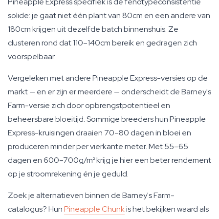
Pineapple Express specifiek is de fenotypeconsistentie
solide: je gaat niet één plant van 80cm en een andere van
180cm krijgen uit dezelfde batch binnenshuis. Ze
clusteren rond dat 110–140cm bereik en gedragen zich
voorspelbaar.
Vergeleken met andere Pineapple Express-versies op de
markt — en er zijn er meerdere — onderscheidt de Barney's
Farm-versie zich door opbrengstpotentieel en
beheersbare bloeitijd. Sommige breeders hun Pineapple
Express-kruisingen draaien 70–80 dagen in bloei en
produceren minder per vierkante meter. Met 55–65
dagen en 600–700g/m² krijg je hier een beter rendement
op je stroomrekening én je geduld.
Zoek je alternatieven binnen de Barney's Farm-
catalogus? Hun
Pineapple Chunk
is het bekijken waard als