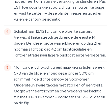
nodes heeft om laterale vertakking te stimuleren. Pas
LST toe door takken voorzichtig naar buiten te buigen
en vast te zetten — deze planten reageren goed en
vullen je canopy gelijkmatig.
Schakel naar 12/12 licht om de bloei te starten.
Verwacht flinke stretch gedurende de eerste 14
dagen. Defolieer grote waaierbladeren op dag 21 en
nogmaals licht op dag 42 om luchtcirculatie en
lichtpenetratie naar lagere budlocaties te verbeteren.
Monitor de luchtvochtigheid nauwkeurig tijdens week
5–8 van de bloei en houd deze onder 50% om
schimmel in de dichte canopy te voorkomen.
Ondersteun zware takken met stokken of een trellis.
Oogst wanneer trichomen overwegend melkachtig
zijn met 10–20% amber — doorgaans bij 55–65 dagen
na de flip.