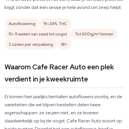
krijgt zonder dat één sessie je hele avond om zeep helpt.
Autoflowering
19–24% THC
10–11 weken van zaad tot oogst
Tot 600g/m² binnen
3 zaden per verpakking
18+
Waarom Cafe Racer Auto een plek
verdient in je kweekruimte
Er komen hier jaarlijks tientallen autoflowers voorbij, en de
variëteiten die we blijven bestellen delen twee
eigenschappen: ze zeuren niet, en ze leveren
daadwerkelijk op bij de oogst. Cafe Racer Auto scoort op
beide punten. Doordat het een autoflower is, hoef je