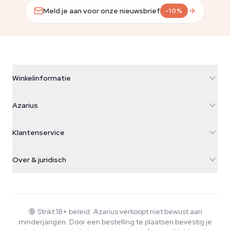
Meld je aan voor onze nieuwsbrief
-10%
Winkelinformatie
Azarius
Azarius
Galvaniweg 11
5482 TN Schijndel
Cannabiszaden
Klantenservice
Nederland
Paddo's
Verzendinfo
support@azarius.com
Smokeshop
Over & juridisch
+31(0)204897914
Retourbeleid
Smartshop
Over Azarius
Kwaliteitsgarantie
Herbshop
Wiki
Contact
Growshop
Blog
🔞
Strikt 18+ beleid. Azarius verkoopt niet bewust aan
Veelgestelde vragen
minderjarigen. Door een bestelling te plaatsen bevestig je
Muziek