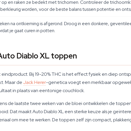
 op en raken ze bedekt met trichomen. Controleer de trichoomk
berkleurig worden, voor de beste balans tussen potentie en onts
weken na ontkieming is afgerond. Droog in een donkere, geventil
at je gaat curen in potten.
Auto Diablo XL toppen
t eindproduct. Bij 19-20% THC is het effect fysiek en diep onts
kt. Maar de
Jack Herer
-genetica voegt een merkbaar opgewekt, 
taat in plaats van eentonige couchlock.
dens de laatste twee weken van de bloei ontwikkelen de toppen 
strooid. Dat maakt Auto Diablo XL een sterke keuze als je geïnte
riaal om mee te werken. De toppen zelf zijn compact, plakkeri