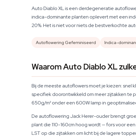
Auto Diablo XL is een derdegeneratie autoflowe
indica-dominante planten oplevert met een ind
20%. Het is niet voor niets de bestverkochte a
Autoflowering Gefeminiseerd
Indica-dominan
Waarom Auto Diablo XL zulk
Bij de meeste autoflowers moet je kiezen: snel kl
specifiek doorontwikkeld om meer zijtakken te p
650g/m² onder een 600W lamp in geoptimaliseerde
De autoflowering Jack Herer-ouder brengt groeik
plant die 110-160cm hoog wordt — fors voor een
LST op die zijtakken om licht bij de lagere topp