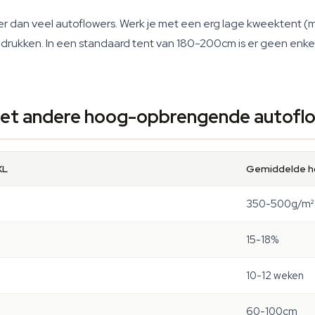
ger dan veel autoflowers. Werk je met een erg lage kweektent (
 drukken. In een standaard tent van 180-200cm is er geen enk
met andere hoog-opbrengende autofl
XL
Gemiddelde h
350-500g/m²
15-18%
10-12 weken
60-100cm