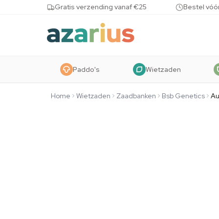
Skip to content
Gratis verzending vanaf €25
Bestel vóó
Paddo's
Wietzaden
Home
Wietzaden
Zaadbanken
Bsb Genetics
Au