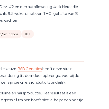
Devil #2 en een autoflowering Jack Herer die
echts 9,5 weken, met een THC-gehalte van 19-
os wachten.
g/m² indoor
18+
 die keuze.
BSB Genetics
heeft deze strain
erandering tilt de indoor opbrengst voorbij de
ijn die cijfers ronduit uitzonderlijk.
olume en harsproductie. Het resultaat is een
. Agressief trainen hoeft niet, al helpt een beetje