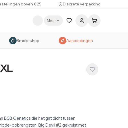
estellingen boven €25
Discrete verpakking
Meer
Smokeshop
Aanbiedingen
 XL
n BSB Genetics die het gat dicht tussen
iode-opbrengsten. Big Devil #2 gekruist met