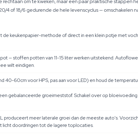
oe rechtaan om te kweken, maar een paar praktische stappen hel
/4 of 18/6 gedurende de hele levenscyclus — omschakelen naar 1
 de keukenpapier-methode of direct in een klein potje met vocht
e pot — stoffen potten van 11-15 liter werken uitstekend. Autoflo
ee wilt eindigen.
ond 40-60cm voor HPS, pas aan voor LED) en houd de temperatuur
en gebalanceerde groeimeststof. Schakel over op bloeivoeding z
XL produceert meer laterale groei dan de meeste auto's. Voorzicht
 licht doordringen tot de lagere toplocaties.