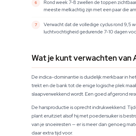
Rond week 7-8 zwellen de toppen zichtbaar
meeste melkachtig zijn met een paar die am
Verwacht dat de volledige cyclus rond 9,5 
luchtvochtigheid gedurende 7-10 dagen voord
Wat je kunt verwachten van 
De indica-dominantie is duidelijk merkbaar in he
trekt en de bank tot de enige logische plek maa
slaapverwekkend wordt. Een goed afgerond resul
De harsproductie is oprecht indrukwekkend. Tij
plant eruitziet alsof hij met poedersuiker is be
van je snoeiresten — er is meer dan genoeg mate
daar extra tijd voor.