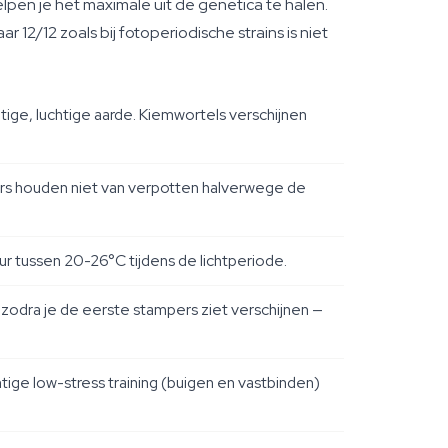
pen je het maximale uit de genetica te halen.
2/12 zoals bij fotoperiodische strains is niet
ige, luchtige aarde. Kiemwortels verschijnen
wers houden niet van verpotten halverwege de
 tussen 20-26°C tijdens de lichtperiode.
odra je de eerste stampers ziet verschijnen —
ige low-stress training (buigen en vastbinden)