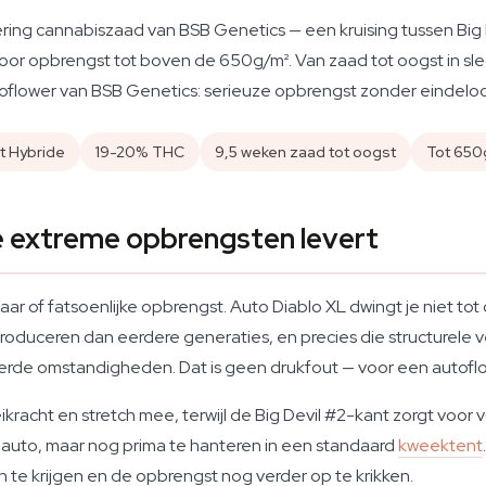
ring cannabiszaad van BSB Genetics — een kruising tussen Big 
oor opbrengst tot boven de 650g/m². Van zaad tot oogst in sl
utoflower van BSB Genetics: serieuze opbrengst zonder eindelo
t Hybride
19-20% THC
9,5 weken zaad tot oogst
Tot 650
e extreme opbrengsten levert
aar of fatsoenlijke opbrengst. Auto Diablo XL dwingt je niet tot
roduceren dan eerdere generaties, en precies die structurele v
 omstandigheden. Dat is geen drukfout — voor een autoflower z
racht en stretch mee, terwijl de Big Devil #2-kant zorgt voor v
 auto, maar nog prima te hanteren in een standaard
kweektent
en te krijgen en de opbrengst nog verder op te krikken.