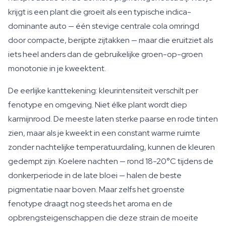
krijgt is een plant die groeit als een typische indica-
dominante auto — één stevige centrale cola omringd
door compacte, berijpte zijtakken — maar die eruitziet als
iets heel anders dan de gebruikelijke groen-op-groen
monotonie in je kweektent.
De eerlijke kanttekening: kleurintensiteit verschilt per
fenotype en omgeving. Niet élke plant wordt diep
karmijnrood. De meeste laten sterke paarse en rode tinten
zien, maar als je kweekt in een constant warme ruimte
zonder nachtelijke temperatuurdaling, kunnen de kleuren
gedempt zijn. Koelere nachten — rond 18-20°C tijdens de
donkerperiode in de late bloei — halen de beste
pigmentatie naar boven. Maar zelfs het groenste
fenotype draagt nog steeds het aroma en de
opbrengsteigenschappen die deze strain de moeite