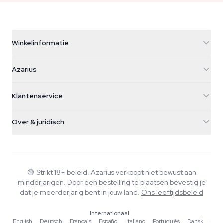
Winkelinformatie
Azarius
Azarius
Galvaniweg 11
5482 TN Schijndel
Cannabiszaden
Klantenservice
Nederland
Paddo's
Verzendinfo
support@azarius.com
Smokeshop
Over & juridisch
+31(0)204897914
Retourbeleid
Smartshop
Over Azarius
Kwaliteitsgarantie
Herbshop
Wiki
Contact
Growshop
Blog
🔞
Strikt 18+ beleid. Azarius verkoopt niet bewust aan
Veelgestelde vragen
minderjarigen. Door een bestelling te plaatsen bevestig je
Schrijvers
Privacybeleid
dat je meerderjarig bent in jouw land.
Ons leeftijdsbeleid
Redactionele normen
Internationaal
Tools & Calculators
English
·
Deutsch
·
Français
·
Español
·
Italiano
·
Português
·
Dansk
·