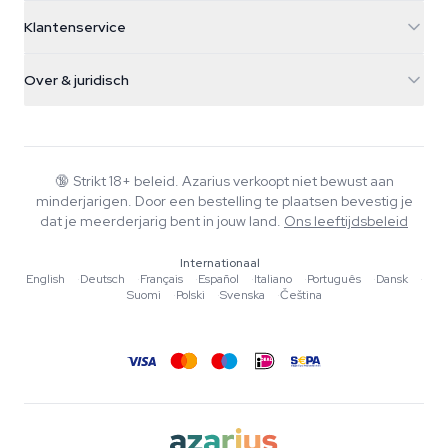
5482 TN Schijndel
Cannabiszaden
Klantenservice
Nederland
Paddo's
Verzendinfo
support@azarius.com
Smokeshop
Over & juridisch
+31(0)204897914
Retourbeleid
Smartshop
Over Azarius
Kwaliteitsgarantie
Herbshop
Wiki
Contact
Growshop
Blog
🔞
Strikt 18+ beleid. Azarius verkoopt niet bewust aan
Veelgestelde vragen
minderjarigen. Door een bestelling te plaatsen bevestig je
Muziek
Privacybeleid
dat je meerderjarig bent in jouw land.
Ons leeftijdsbeleid
Schrijvers
Internationaal
Redactionele normen
English
·
Deutsch
·
Français
·
Español
·
Italiano
·
Português
·
Dansk
·
Suomi
·
Polski
·
Svenska
·
Čeština
Tools & Calculators
Acties
Sitemap