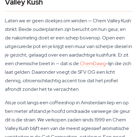
Valley Kush
Laten we er geen doekjes om winden — Chem Valley Kush
stinkt. Beide ouderplanten zijn berucht om hun geur, en
de nakomeling doet er een schep bovenop. Open een
uitgecurede pot en je krijgt een muur van scherpe diesel in
je gezicht, gelaagd over een aardachtige kushfunk. Er zit
een chemische beet in — dat is de
ChemDawg
-lijn die zich
laat gelden. Daaronder voegt de SFV OG een licht
dennig, citroenschilachtig accent toe dat het profiel
afrondt zonder het te verzachten.
Als je ooit langs een coffeeshop in Amsterdam liep en op
tien meter afstand je hoofd omdraaide vanwege de geur:
dit is die strain. We verkopen zaden sinds 1999 en Chem
Valley Kush blijft een van de meest agressief aromatische
variëteiten in de Cali Connection-catalogus. Een goed