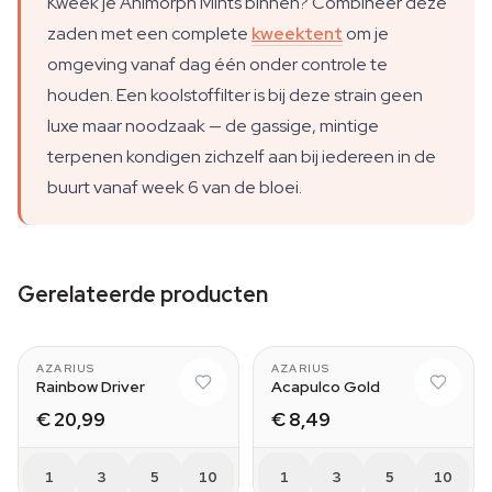
Kweek je Animorph Mints binnen? Combineer deze
zaden met een complete
kweektent
om je
omgeving vanaf dag één onder controle te
houden. Een koolstoffilter is bij deze strain geen
luxe maar noodzaak — de gassige, mintige
terpenen kondigen zichzelf aan bij iedereen in de
buurt vanaf week 6 van de bloei.
Gerelateerde producten
AZARIUS
AZARIUS
Rainbow Driver
Acapulco Gold
€ 20,99
€ 8,49
1
3
5
10
1
3
5
10