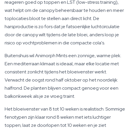
reageren goed op toppen en LST (low-stress training),
wat helpt om de canopy beheersbaar te houden en meer
toplocaties bloot te stellen aan direct licht. De
harsproductie is zo fors dat je fatsoenlijke luchtcirculatie
door de canopy wilt tijdens de late bloei, anders loop je
risico op vochtproblemen in die compacte cola's.
Buitenshuis wil Animorph Mints een zonnige, warme plek.
Een mediterraan klimaat is ideaal, maar elke locatie met
consistent zonlicht tijdens het bloeivenster werkt.
Verwacht de oogst rond half oktober op het noordelijk
halfrond. De planten blijven compact genoeg voor een
balkonkweek als je ze vroeg traint.
Het bloeivenster van 8 tot 10 weken is realistisch. Sommige
fenotypen zijn klaar rond 8 weken met iets luchtiger
toppen; laat ze doorlopen tot 10 weken en je ziet