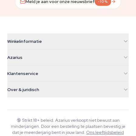
Meld je aan voor onze nieuwsbrief
-10%
Winkelinformatie
Azarius
Azarius
Galvaniweg 11
5482 TN Schijndel
Cannabiszaden
Klantenservice
Nederland
Paddo's
Verzendinfo
support@azarius.com
Smokeshop
Over & juridisch
+31(0)204897914
Retourbeleid
Smartshop
Over Azarius
Kwaliteitsgarantie
Herbshop
Wiki
Contact
Growshop
Blog
🔞
Strikt 18+ beleid. Azarius verkoopt niet bewust aan
Veelgestelde vragen
minderjarigen. Door een bestelling te plaatsen bevestig je
Muziek
Privacybeleid
dat je meerderjarig bent in jouw land.
Ons leeftijdsbeleid