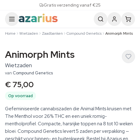
Skip to content
Gratis verzending vanaf €25
Home
Wietzaden
Zaadbanken
Compound Genetics
Animorph Mints
Animorph Mints
Wietzaden
van
Compound Genetics
€ 75,00
Op voorraad
Gefeminiseerde cannabiszaden die Animal Mints kruisen met
The Menthol voor 26% THC en een uniek romig-
mentholprofiel. Compacte, harsrijke toppen na 8 tot 10 weken
bloei. Compound Genetics levert 5 zaden per verpakking —
geschikt voor binnen- en buitenkweek. Bestel bij Azarius en