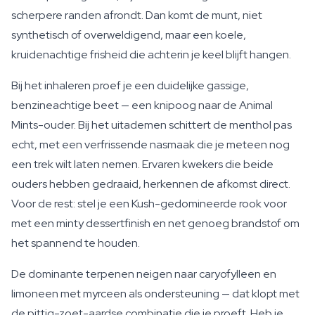
scherpere randen afrondt. Dan komt de munt, niet
synthetisch of overweldigend, maar een koele,
kruidenachtige frisheid die achterin je keel blijft hangen.
Bij het inhaleren proef je een duidelijke gassige,
benzineachtige beet — een knipoog naar de Animal
Mints-ouder. Bij het uitademen schittert de menthol pas
echt, met een verfrissende nasmaak die je meteen nog
een trek wilt laten nemen. Ervaren kwekers die beide
ouders hebben gedraaid, herkennen de afkomst direct.
Voor de rest: stel je een Kush-gedomineerde rook voor
met een minty dessertfinish en net genoeg brandstof om
het spannend te houden.
De dominante terpenen neigen naar caryofylleen en
limoneen met myrceen als ondersteuning — dat klopt met
de pittig-zoet-aardse combinatie die je proeft. Heb je