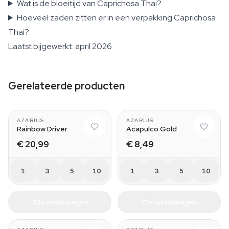
Wat is de bloeitijd van Caprichosa Thai?
Hoeveel zaden zitten er in een verpakking Caprichosa
Thai?
Laatst bijgewerkt: april 2026
Gerelateerde producten
AZARIUS
AZARIUS
Rainbow Driver
Acapulco Gold
€ 20,99
€ 8,49
1
3
5
10
1
3
5
10
In winkelwagen
In winkelwagen