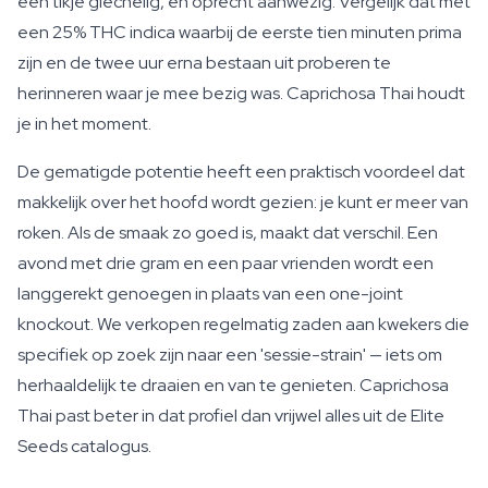
een tikje giechelig, en oprecht aanwezig. Vergelijk dat met
een 25% THC indica waarbij de eerste tien minuten prima
zijn en de twee uur erna bestaan uit proberen te
herinneren waar je mee bezig was. Caprichosa Thai houdt
je in het moment.
De gematigde potentie heeft een praktisch voordeel dat
makkelijk over het hoofd wordt gezien: je kunt er meer van
roken. Als de smaak zo goed is, maakt dat verschil. Een
avond met drie gram en een paar vrienden wordt een
langgerekt genoegen in plaats van een one-joint
knockout. We verkopen regelmatig zaden aan kwekers die
specifiek op zoek zijn naar een 'sessie-strain' — iets om
herhaaldelijk te draaien en van te genieten. Caprichosa
Thai past beter in dat profiel dan vrijwel alles uit de Elite
Seeds catalogus.