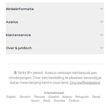
Winkelinformatie
Azarius
Azarius
Galvaniweg 11
5482 TN Schijndel
Cannabiszaden
Klantenservice
Nederland
Paddo's
Verzendinfo
support@azarius.com
Smokeshop
Over & juridisch
+31(0)204897914
Retourbeleid
Smartshop
Over Azarius
Kwaliteitsgarantie
Herbshop
Wiki
Contact
Growshop
Blog
🔞
Strikt 18+ beleid. Azarius verkoopt niet bewust aan
Veelgestelde vragen
minderjarigen. Door een bestelling te plaatsen bevestig je
Muziek
Privacybeleid
dat je meerderjarig bent in jouw land.
Ons leeftijdsbeleid
Schrijvers
Internationaal
Redactionele normen
English
·
Deutsch
·
Français
·
Español
·
Italiano
·
Português
·
Dansk
·
Suomi
·
Polski
·
Svenska
·
Čeština
Tools & Calculators