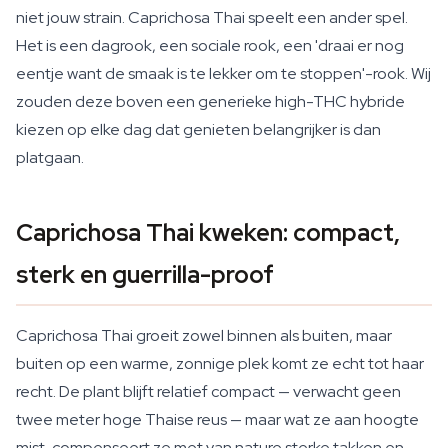
niet jouw strain. Caprichosa Thai speelt een ander spel.
Het is een dagrook, een sociale rook, een 'draai er nog
eentje want de smaak is te lekker om te stoppen'-rook. Wij
zouden deze boven een generieke high-THC hybride
kiezen op elke dag dat genieten belangrijker is dan
platgaan.
Caprichosa Thai kweken: compact,
sterk en guerrilla-proof
Caprichosa Thai groeit zowel binnen als buiten, maar
buiten op een warme, zonnige plek komt ze echt tot haar
recht. De plant blijft relatief compact — verwacht geen
twee meter hoge Thaise reus — maar wat ze aan hoogte
mist, compenseert ze met van nature sterke takken en