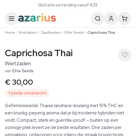
Skip to content
Gratis verzending vanaf €25
Home
Wietzaden
Zaadbanken
Elite Seeds
Caprichosa Thai
Caprichosa Thai
Wietzaden
van
Elite Seeds
€ 30,00
Tijdelijk uitverkocht
Gefeminiseerde Thaise landrace-kruising met 15% THC en
een kruidig-peperig aroma dat je bij moderne hybriden niet
vindt. Compact, sterk en guerrilla-proof — buiten op een
zonnige plek levert ze de beste resultaten. Drie zaden per
verpakking, ontworpen voor rokers die smaak boven brute