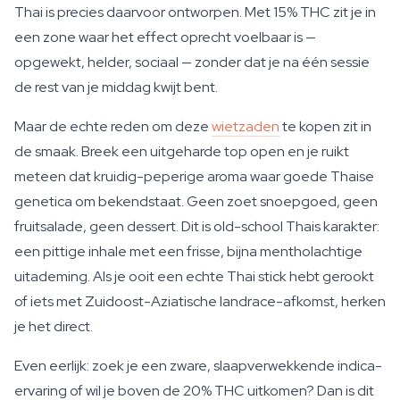
Thai is precies daarvoor ontworpen. Met 15% THC zit je in
een zone waar het effect oprecht voelbaar is —
opgewekt, helder, sociaal — zonder dat je na één sessie
de rest van je middag kwijt bent.
Maar de echte reden om deze
wietzaden
te kopen zit in
de smaak. Breek een uitgeharde top open en je ruikt
meteen dat kruidig-peperige aroma waar goede Thaise
genetica om bekendstaat. Geen zoet snoepgoed, geen
fruitsalade, geen dessert. Dit is old-school Thais karakter:
een pittige inhale met een frisse, bijna mentholachtige
uitademing. Als je ooit een echte Thai stick hebt gerookt
of iets met Zuidoost-Aziatische landrace-afkomst, herken
je het direct.
Even eerlijk: zoek je een zware, slaapverwekkende indica-
ervaring of wil je boven de 20% THC uitkomen? Dan is dit