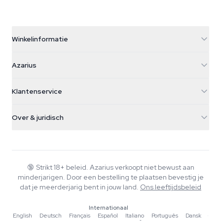
Winkelinformatie
Azarius
Azarius
Galvaniweg 11
5482 TN Schijndel
Cannabiszaden
Klantenservice
Nederland
Paddo's
Verzendinfo
support@azarius.com
Smokeshop
Over & juridisch
+31(0)204897914
Retourbeleid
Smartshop
Over Azarius
Kwaliteitsgarantie
Herbshop
Wiki
Contact
Growshop
Blog
🔞
Strikt 18+ beleid. Azarius verkoopt niet bewust aan
Veelgestelde vragen
minderjarigen. Door een bestelling te plaatsen bevestig je
Schrijvers
Privacybeleid
dat je meerderjarig bent in jouw land.
Ons leeftijdsbeleid
Redactionele normen
Internationaal
Tools & Calculators
English
·
Deutsch
·
Français
·
Español
·
Italiano
·
Português
·
Dansk
·