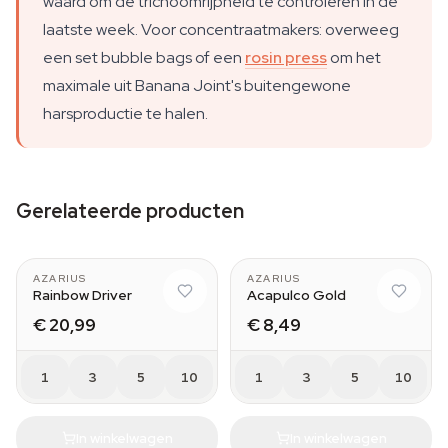
waard om de trichoomrijpheid te controleren in de
laatste week. Voor concentraatmakers: overweeg
een set bubble bags of een
rosin press
om het
maximale uit Banana Joint's buitengewone
harsproductie te halen.
Gerelateerde producten
AZARIUS
AZARIUS
Rainbow Driver
Acapulco Gold
€ 20,99
€ 8,49
1
3
5
10
1
3
5
10
In winkelwagen
In winkelwagen