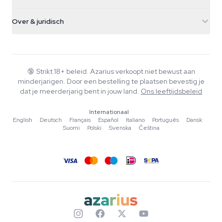
Paddo's
Verzendinfo
support@azarius.com
Smokeshop
Over & juridisch
+31(0)204897914
Retourbeleid
Smartshop
Over Azarius
Kwaliteitsgarantie
Herbshop
Wiki
Contact
Growshop
Blog
🔞
Strikt 18+ beleid. Azarius verkoopt niet bewust aan
Veelgestelde vragen
minderjarigen. Door een bestelling te plaatsen bevestig je
Muziek
Privacybeleid
dat je meerderjarig bent in jouw land.
Ons leeftijdsbeleid
Schrijvers
Internationaal
Redactionele normen
English
·
Deutsch
·
Français
·
Español
·
Italiano
·
Português
·
Dansk
·
Suomi
·
Polski
·
Svenska
·
Čeština
Tools & Calculators
Acties
Sitemap