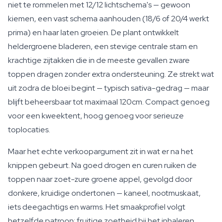
niet te rommelen met 12/12 lichtschema's — gewoon
kiemen, een vast schema aanhouden (18/6 of 20/4 werkt
prima) en haar laten groeien. De plant ontwikkelt
heldergroene bladeren, een stevige centrale stam en
krachtige zijtakken die in de meeste gevallen zware
toppen dragen zonder extra ondersteuning. Ze strekt wat
uit zodra de bloei begint — typisch sativa-gedrag — maar
blijft beheersbaar tot maximaal 120cm. Compact genoeg
voor een kweektent, hoog genoeg voor serieuze
toplocaties.
Maar het echte verkoopargument zit in wat er na het
knippen gebeurt. Na goed drogen en curen ruiken de
toppen naar zoet-zure groene appel, gevolgd door
donkere, kruidige ondertonen — kaneel, nootmuskaat,
iets deegachtigs en warms. Het smaakprofiel volgt
hetzelfde patroon: fruitige zoetheid bij het inhaleren,