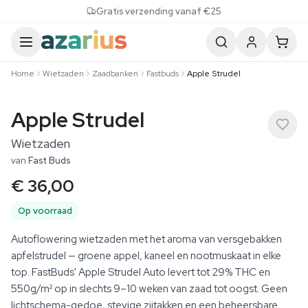
Skip to content
Gratis verzending vanaf €25
Home
Wietzaden
Zaadbanken
Fastbuds
Apple Strudel
Apple Strudel
Wietzaden
van
Fast Buds
€ 36,00
Op voorraad
Autoflowering wietzaden met het aroma van versgebakken
apfelstrudel — groene appel, kaneel en nootmuskaat in elke
top. FastBuds' Apple Strudel Auto levert tot 29% THC en
550g/m² op in slechts 9–10 weken van zaad tot oogst. Geen
lichtschema-gedoe, stevige zijtakken en een beheersbare