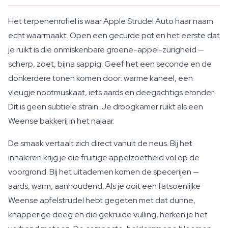
Het terpenenrofiel is waar Apple Strudel Auto haar naam
echt waarmaakt. Open een gecurde pot en het eerste dat
je ruikt is die onmiskenbare groene-appel-zurigheid —
scherp, zoet, bijna sappig. Geef het een seconde en de
donkerdere tonen komen door: warme kaneel, een
vleugje nootmuskaat, iets aards en deegachtigs eronder.
Dit is geen subtiele strain. Je droogkamer ruikt als een
Weense bakkerij in het najaar.
De smaak vertaalt zich direct vanuit de neus. Bij het
inhaleren krijg je die fruitige appelzoetheid vol op de
voorgrond. Bij het uitademen komen de specerijen —
aards, warm, aanhoudend. Als je ooit een fatsoenlijke
Weense apfelstrudel hebt gegeten met dat dunne,
knapperige deeg en die gekruide vulling, herken je het