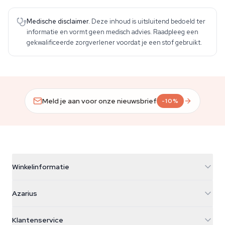
Medische disclaimer.
Deze inhoud is uitsluitend bedoeld ter
informatie en vormt geen medisch advies. Raadpleeg een
gekwalificeerde zorgverlener voordat je een stof gebruikt.
Meld je aan voor onze nieuwsbrief
-10%
Winkelinformatie
Azarius
Azarius
Galvaniweg 11
5482 TN Schijndel
Cannabiszaden
Klantenservice
Nederland