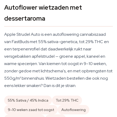
Autoflower wietzaden met
dessertaroma
Apple Strudel Auto is een autoflowering cannabiszaad
van FastBuds met 55% sativa-genetica, tot 29% THC en
een terpenenrofiel dat daadwerkelijk ruikt naar
versgebakken apfelstrudel — groene appel, kaneel en
warme specerijen. Van kiemen tot oogst in 9–10 weken,
zonder gedoe met lichtschema's, en met opbrengsten tot
550g/m² binnenshuis. Wietzaden bestellen die ook nog
eens lekker smaken? Dan is dit je strain.
55% Sativa / 45% Indica
Tot 29% THC
9–10 weken zaad tot oogst
Autoflowering