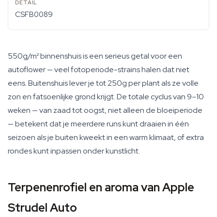
CSFB0089
550g/m² binnenshuis is een serieus getal voor een
autoflower — veel fotoperiode-strains halen dat niet
eens. Buitenshuis lever je tot 250g per plant als ze volle
zon en fatsoenlijke grond krijgt. De totale cyclus van 9–10
weken — van zaad tot oogst, niet alleen de bloeiperiode
— betekent dat je meerdere runs kunt draaien in één
seizoen als je buiten kweekt in een warm klimaat, of extra
rondes kunt inpassen onder kunstlicht.
Terpenenrofiel en aroma van Apple
Strudel Auto