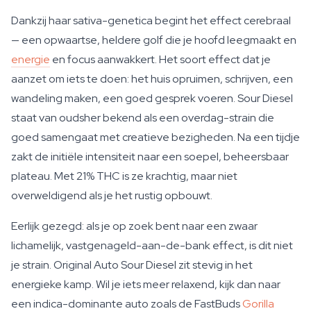
Dankzij haar sativa-genetica begint het effect cerebraal
— een opwaartse, heldere golf die je hoofd leegmaakt en
energie
en focus aanwakkert. Het soort effect dat je
aanzet om iets te doen: het huis opruimen, schrijven, een
wandeling maken, een goed gesprek voeren. Sour Diesel
staat van oudsher bekend als een overdag-strain die
goed samengaat met creatieve bezigheden. Na een tijdje
zakt de initiële intensiteit naar een soepel, beheersbaar
plateau. Met 21% THC is ze krachtig, maar niet
overweldigend als je het rustig opbouwt.
Eerlijk gezegd: als je op zoek bent naar een zwaar
lichamelijk, vastgenageld-aan-de-bank effect, is dit niet
je strain. Original Auto Sour Diesel zit stevig in het
energieke kamp. Wil je iets meer relaxend, kijk dan naar
een indica-dominante auto zoals de FastBuds
Gorilla