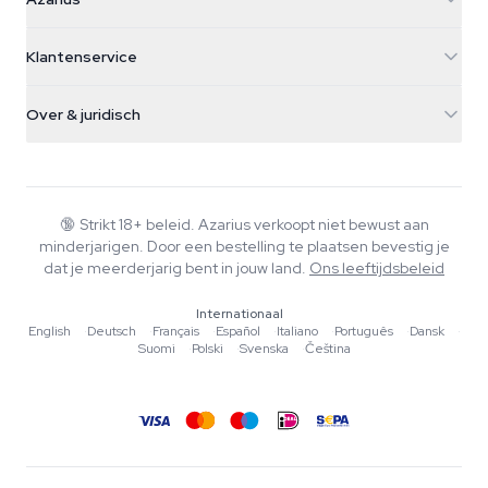
Galvaniweg 11
5482 TN Schijndel
Cannabiszaden
Klantenservice
Nederland
Paddo's
Verzendinfo
support@azarius.com
Smokeshop
Over & juridisch
+31(0)204897914
Retourbeleid
Smartshop
Over Azarius
Kwaliteitsgarantie
Herbshop
Wiki
Contact
Growshop
Blog
🔞
Strikt 18+ beleid. Azarius verkoopt niet bewust aan
Veelgestelde vragen
minderjarigen. Door een bestelling te plaatsen bevestig je
Schrijvers
Privacybeleid
dat je meerderjarig bent in jouw land.
Ons leeftijdsbeleid
Redactionele normen
Internationaal
Tools & Calculators
English
·
Deutsch
·
Français
·
Español
·
Italiano
·
Português
·
Dansk
·
Suomi
·
Polski
·
Svenska
·
Čeština
Acties
Sitemap