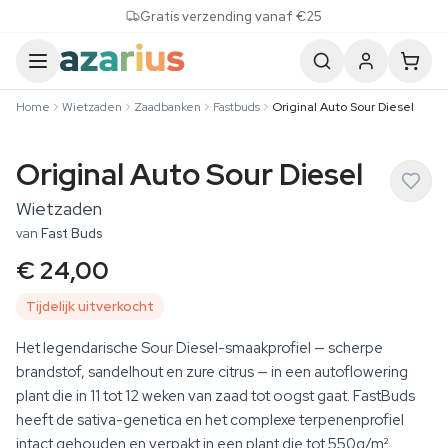
Skip to content
Gratis verzending vanaf €25
Home
Wietzaden
Zaadbanken
Fastbuds
Original Auto Sour Diesel
Original Auto Sour Diesel
Wietzaden
van
Fast Buds
€ 24,00
Tijdelijk uitverkocht
Het legendarische Sour Diesel-smaakprofiel — scherpe
brandstof, sandelhout en zure citrus — in een autoflowering
plant die in 11 tot 12 weken van zaad tot oogst gaat. FastBuds
heeft de sativa-genetica en het complexe terpenenprofiel
intact gehouden en verpakt in een plant die tot 550g/m²