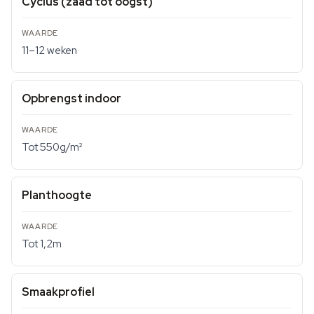
Cyclus (zaad tot oogst)
11–12 weken
Opbrengst indoor
Tot 550g/m²
Planthoogte
Tot 1,2m
Smaakprofiel