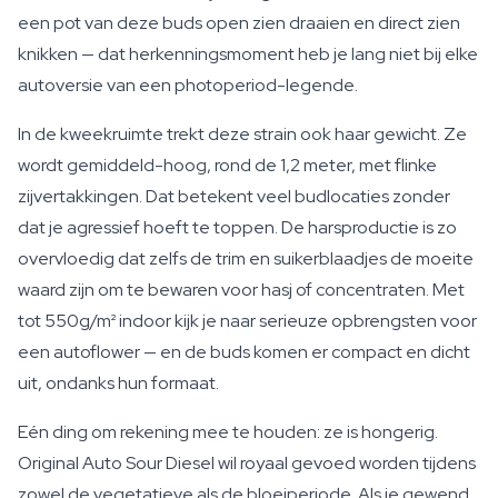
een pot van deze buds open zien draaien en direct zien
knikken — dat herkenningsmoment heb je lang niet bij elke
autoversie van een photoperiod-legende.
In de kweekruimte trekt deze strain ook haar gewicht. Ze
wordt gemiddeld-hoog, rond de 1,2 meter, met flinke
zijvertakkingen. Dat betekent veel budlocaties zonder
dat je agressief hoeft te toppen. De harsproductie is zo
overvloedig dat zelfs de trim en suikerblaadjes de moeite
waard zijn om te bewaren voor hasj of concentraten. Met
tot 550g/m² indoor kijk je naar serieuze opbrengsten voor
een autoflower — en de buds komen er compact en dicht
uit, ondanks hun formaat.
Eén ding om rekening mee te houden: ze is hongerig.
Original Auto Sour Diesel wil royaal gevoed worden tijdens
zowel de vegetatieve als de bloeiperiode. Als je gewend