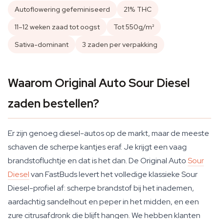
Autoflowering gefeminiseerd
21% THC
11–12 weken zaad tot oogst
Tot 550g/m²
Sativa-dominant
3 zaden per verpakking
Waarom Original Auto Sour Diesel
zaden bestellen?
Er zijn genoeg diesel-autos op de markt, maar de meeste
schaven de scherpe kantjes eraf. Je krijgt een vaag
brandstofluchtje en dat is het dan. De Original Auto
Sour
Diesel
van FastBuds levert het volledige klassieke Sour
Diesel-profiel af: scherpe brandstof bij het inademen,
aardachtig sandelhout en peper in het midden, en een
zure citrusafdronk die blijft hangen. We hebben klanten