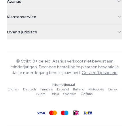
Azarius
Galvaniweg 11
5482 TN Schijndel
Cannabiszaden
Klantenservice
Nederland
Paddo's
Verzendinfo
support@azarius.com
Smokeshop
Over & juridisch
+31(0)204897914
Retourbeleid
Smartshop
Over Azarius
Kwaliteitsgarantie
Herbshop
Wiki
Contact
Growshop
Blog
🔞
Strikt 18+ beleid. Azarius verkoopt niet bewust aan
Veelgestelde vragen
minderjarigen. Door een bestelling te plaatsen bevestig je
Muziek
Privacybeleid
dat je meerderjarig bent in jouw land.
Ons leeftijdsbeleid
Schrijvers
Internationaal
Redactionele normen
English
·
Deutsch
·
Français
·
Español
·
Italiano
·
Português
·
Dansk
·
Suomi
·
Polski
·
Svenska
·
Čeština
Tools & Calculators
Acties
Sitemap