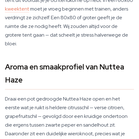
tent uit voordat je je ochtendkoffie op hebt. In een 60x60
kweektent
moet je vroeg beginnen met trainen, anders
verdringt ze zichzelf. Een 80x80 of groter geeft je de
ruimte die ze nodig heeft. Wij zouden altijd voor de
grotere tent gaan — dat scheelt je stress halverwege de
bloei.
Aroma en smaakprofiel van Nuttea
Haze
Draai een pot gedroogde Nuttea Haze open en het
eerste wat je ruikt is heldere citrusschil — verse citroen,
grapefruitschil — gevolgd door een kruidige ondertoon
die ergens tussen zwarte peper en sandelhout zit.
Daaronder zit een duidelijke wieroknoot, precies wat je