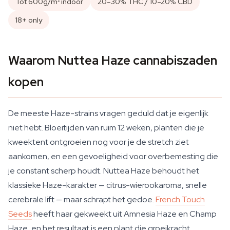
Tot 600g/m² indoor
20–30% THC / 10–20% CBD
18+ only
Waarom Nuttea Haze cannabiszaden
kopen
De meeste Haze-strains vragen geduld dat je eigenlijk
niet hebt. Bloeitijden van ruim 12 weken, planten die je
kweektent ontgroeien nog voor je de stretch ziet
aankomen, en een gevoeligheid voor overbemesting die
je constant scherp houdt. Nuttea Haze behoudt het
klassieke Haze-karakter — citrus-wierookaroma, snelle
cerebrale lift — maar schrapt het gedoe.
French Touch
Seeds
heeft haar gekweekt uit Amnesia Haze en Champ
Haze, en het resultaat is een plant die groeikracht