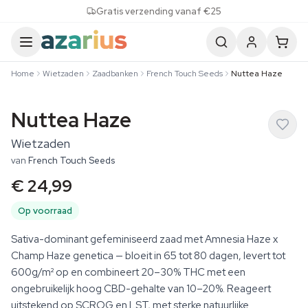
Skip to content
Gratis verzending vanaf €25
Home
Wietzaden
Zaadbanken
French Touch Seeds
Nuttea Haze
Nuttea Haze
Wietzaden
van
French Touch Seeds
€ 24,99
Op voorraad
Sativa-dominant gefeminiseerd zaad met Amnesia Haze x
Champ Haze genetica — bloeit in 65 tot 80 dagen, levert tot
600g/m² op en combineert 20–30% THC met een
ongebruikelijk hoog CBD-gehalte van 10–20%. Reageert
uitstekend op SCROG en LST, met sterke natuurlijke