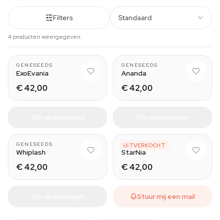
Filters
Standaard
4 producten weergegeven
GENESEEDS
GENESEEDS
ExoEvania
Ananda
€ 42,00
€ 42,00
In winkelwagen
In winkelwagen
GENESEEDS
GENESEEDS
UITVERKOCHT
Whiplash
StarNia
€ 42,00
€ 42,00
In winkelwagen
Stuur mij een mail