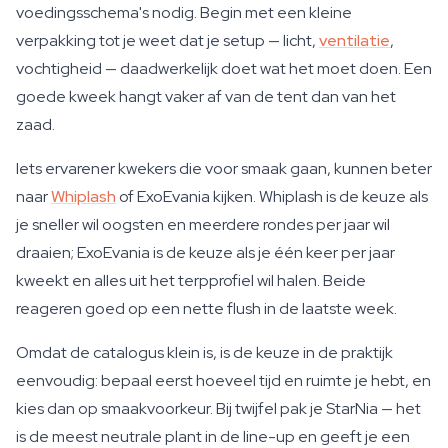
voedingsschema's nodig. Begin met een kleine
verpakking tot je weet dat je setup — licht,
ventilatie
,
vochtigheid — daadwerkelijk doet wat het moet doen. Een
goede kweek hangt vaker af van de tent dan van het
zaad.
Iets ervarener kwekers die voor smaak gaan, kunnen beter
naar
Whiplash
of ExoEvania kijken. Whiplash is de keuze als
je sneller wil oogsten en meerdere rondes per jaar wil
draaien; ExoEvania is de keuze als je één keer per jaar
kweekt en alles uit het terpprofiel wil halen. Beide
reageren goed op een nette flush in de laatste week.
Omdat de catalogus klein is, is de keuze in de praktijk
eenvoudig: bepaal eerst hoeveel tijd en ruimte je hebt, en
kies dan op smaakvoorkeur. Bij twijfel pak je StarNia — het
is de meest neutrale plant in de line-up en geeft je een