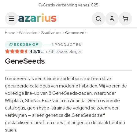
Skip to content
Gratis verzending vanaf €25
Home
Wietzaden
Zaadbanken
Geneseeds
SEEDSHOP
4 PRODUCTEN
4.5
/5
van 781 beoordelingen
GeneSeeds
GeneSeeds is een kleinere zadenbank met een strak
gecureerde catalogus van moderne hybriden. Wij voeren de
volledige line-up van 8 GeneSeeds-zaden, waaronder
Whiplash, StarNia, ExoEvania en Ananda. Geen overvolle
catalogus, geen hype-strains die volgend seizoen weer
verdwijnen — alleen genetica die GeneSeeds zelf
gestabiliseerd heeft en die wij al langer op de plank hebben
staan.