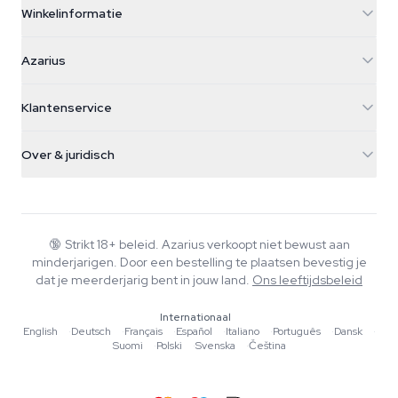
Winkelinformatie
Azarius
Azarius
Galvaniweg 11
5482 TN Schijndel
Cannabiszaden
Klantenservice
Nederland
Paddo's
Verzendinfo
support@azarius.com
Smokeshop
Over & juridisch
+31(0)204897914
Retourbeleid
Smartshop
Over Azarius
Kwaliteitsgarantie
Herbshop
Wiki
Contact
Growshop
Blog
🔞
Strikt 18+ beleid. Azarius verkoopt niet bewust aan
Veelgestelde vragen
minderjarigen. Door een bestelling te plaatsen bevestig je
Muziek
Privacybeleid
dat je meerderjarig bent in jouw land.
Ons leeftijdsbeleid
Schrijvers
Internationaal
Redactionele normen
English
·
Deutsch
·
Français
·
Español
·
Italiano
·
Português
·
Dansk
·
Suomi
·
Polski
·
Svenska
·
Čeština
Tools & Calculators
Acties