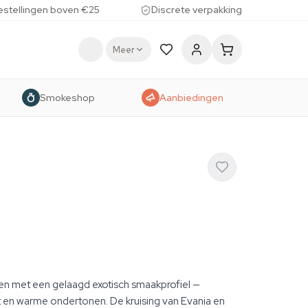
estellingen boven €25
Discrete verpakking
Meer
Smokeshop
Aanbiedingen
n met een gelaagd exotisch smaakprofiel —
it en warme ondertonen. De kruising van Evania en