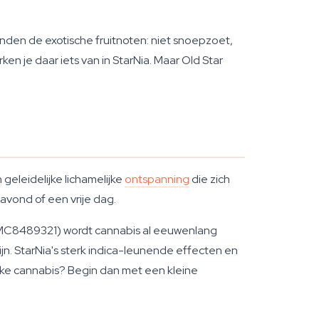
anden de exotische fruitnoten: niet snoepzoet,
en je daar iets van in StarNia. Maar Old Star
geleidelijke lichamelijke
ontspanning
die zich
avond of een vrije dag.
(PMC8489321) wordt cannabis al eeuwenlang
ijn. StarNia's sterk indica-leunende effecten en
erke cannabis? Begin dan met een kleine