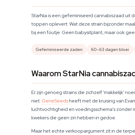
StarNia is een gefeminiseerd cannabiszaad uit de
toppen oplevert. Wat deze strain bijzonder maak
bij een foutje. Geen babysitplant, maar ook gee
Gefeminiseerde zaden
60–63 dagen bloei
Waarom StarNia cannabiszade
Er zijn genoeg strains die zichzelf 'makkelijk' n
niet.
GeneSeeds
heeft met de kruising van Evani
luchtvochtigheid en voedingsschema's zonder me
kwekers die geen zin hebben in gedoe.
Maar het echte verkoopargument zit in de terpen