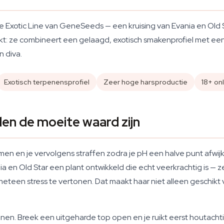
 Exotic Line van GeneSeeds — een kruising van Evania en Old Sta
t: ze combineert een gelaagd, exotisch smakenprofiel met een 
n diva.
Exotisch terpenensprofiel
Zeer hoge harsproductie
18+ on
n de moeite waard zijn
oemen en je vervolgens straffen zodra je pH een halve punt afwij
a en Old Star een plant ontwikkeld die echt veerkrachtig is — z
teen stress te vertonen. Dat maakt haar niet alleen geschikt 
en. Breek een uitgeharde top open en je ruikt eerst houtachti