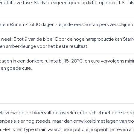
getatieve fase. StarNia reageert goed op licht toppen of LST als
eren. Binnen 7 tot 10 dagen zie je de eerste stampers verschijnen.
eek 5 tot 9 van de bloei. Door de hoge harsproductie kan StarNia 
een amberkleurige voor het beste resultaat.
agen in een donkere ruimte bij 18–20°C, en cure vervolgens mini
 een goede cure.
ne. Halverwege de bloei vult de kweekruimte zich al met een sch
nbasis is er nog steeds, maar dan omwikkeld met lagen van trop
et is het type strain waarbij elke pot die je opent net even and