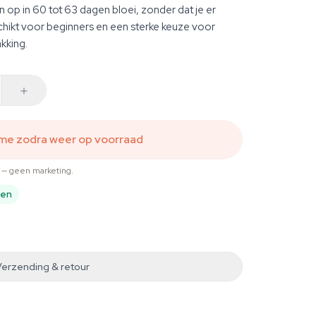
en op in 60 tot 63 dagen bloei, zonder dat je er
chikt voor beginners en een sterke keuze voor
kking.
 me zodra weer op voorraad
t — geen marketing.
pen
Verzending & retour