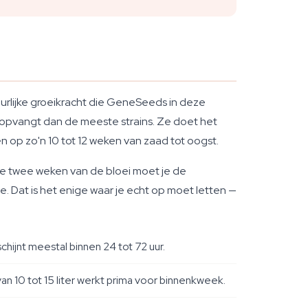
tuurlijke groeikracht die GeneSeeds in deze
 opvangt dan de meeste strains. Ze doet het
en op zo'n 10 tot 12 weken van zaad tot oogst.
te twee weken van de bloei moet je de
e. Dat is het enige waar je echt op moet letten —
hijnt meestal binnen 24 tot 72 uur.
van 10 tot 15 liter werkt prima voor binnenkweek.