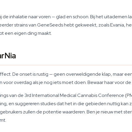
de inhalatie naar voren — glad en schoon. Bij het uitademen l
e eerder strains van GeneSeeds hebt gekweekt, zoals Evania, herk
tot een eigen ding maakt.
arNia
fect. De onset is rustig — geen overweldigende klap, maar een 
in voor overdag als je nog iets moet doen. Bewaar haar voor de 
ings van de 3rd International Medical Cannabis Conference 
ting, en suggereren studies dat het in die gebieden nuttig kan z
n gebruikers zullen de potentie waarderen. Ben je nieuw met st
mt.