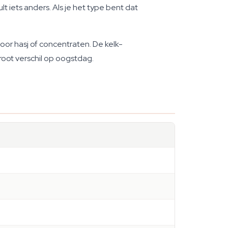
ult iets anders. Als je het type bent dat
or hasj of concentraten. De kelk-
groot verschil op oogstdag.