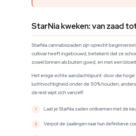
StarNia kweken: van zaad to
StarNia cannabiszaden zijn oprecht beginnersvrie
cultivar heeft ingebouwd, betekent dat ze sch
zowel binnen als buiten goed, en met een bloeitij
Het enige echte aandachtspunt: door die hoge h
luchtvochtigheid onder de 50% houden, anders nod
de rest wijst zich vanzelf.
Laat je StarNia zaden ontkiemen met de keuk
Verpot de zaailingen naar hun definitieve con