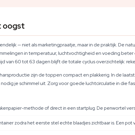
t oogst
ndelijk — niet als marketingpraatje, maar in de praktijk. De na
ommelingen in temperatuur, luchtvochtigheid en voeding beter
d van 60 tot 63 dagen blijft de totale cyclus overzichtelijk: rek
arsproductie zijn de toppen compact en plakkerig. In de laats
ig je schimmel uit. Zorg voor goede luchtcirculatie in die fas
enpapier-methode of direct in een startplug. De penwortel versc
tainer zodra het eerste stel echte blaadjes zichtbaar is. Een pot 