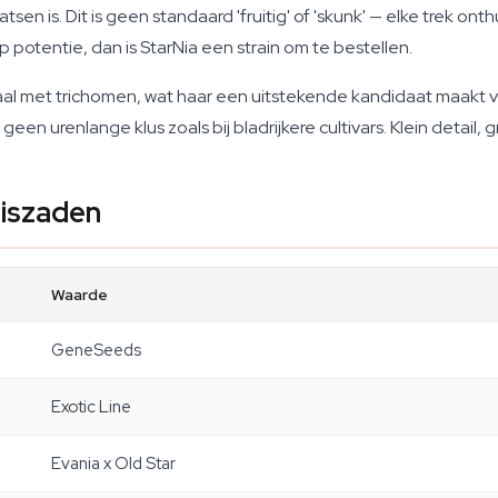
sen is. Dit is geen standaard 'fruitig' of 'skunk' — elke trek onth
p potentie, dan is StarNia een strain om te bestellen.
aal met trichomen, wat haar een uitstekende kandidaat maakt vo
een urenlange klus zoals bij bladrijkere cultivars. Klein detail, 
biszaden
Waarde
GeneSeeds
Exotic Line
Evania x Old Star