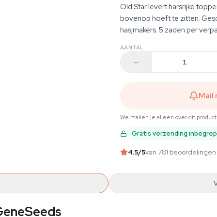
Old Star levert harsrijke topp
bovenop hoeft te zitten. Ges
hasjmakers. 5 zaden per verpa
AANTAL
Mail
We mailen je alleen over dit produc
Gratis verzending inbegre
4.5
/5
van 781 beoordelingen
 GeneSeeds