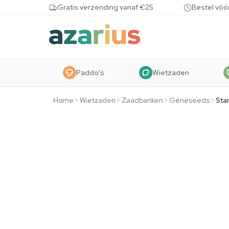
Skip to content
Gratis verzending vanaf €25
Bestel vóó
Paddo's
Wietzaden
Home
Wietzaden
Zaadbanken
Geneseeds
Sta