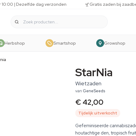
r 10:00 | Dezelfde dag verzonden
Gratis zaden bij zaadb
Herbshop
Smartshop
Growshop
rnia
StarNia
Wietzaden
van
GeneSeeds
€ 42,00
Tijdelijk uitverkocht
Gefeminiseerde cannabiszade
houtachtige den, tropisch fru