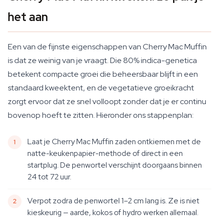
het aan
Een van de fijnste eigenschappen van Cherry Mac Muffin
is dat ze weinig van je vraagt. Die 80% indica-genetica
betekent compacte groei die beheersbaar blijft in een
standaard kweektent, en de vegetatieve groeikracht
zorgt ervoor dat ze snel volloopt zonder dat je er continu
bovenop hoeft te zitten. Hieronder ons stappenplan:
Laat je Cherry Mac Muffin zaden ontkiemen met de
natte-keukenpapier-methode of direct in een
startplug. De penwortel verschijnt doorgaans binnen
24 tot 72 uur.
Verpot zodra de penwortel 1–2 cm lang is. Ze is niet
kieskeurig — aarde, kokos of hydro werken allemaal.