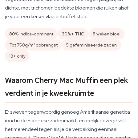
dichte, met trichomen bedekte bloemen die ruiken alsof
je voor een kersenvlaaienbuffet staat.
80% Indica-dominant
30%+ THC
8 weken bloei
Tot 750g/m² opbrengst
5 gefeminiseerde zaden
18+ only
Waarom Cherry Mac Muffin een plek
verdient in je kweekruimte
Er zweven tegenwoordig genoeg Amerikaanse genetica
rond in de Europese zadenmarkt, en eerlijk gezegd valt
het merendeel tegen als je de verpakking eenmaal
openmaakt. Cherry Mac Muffin is er eentje die we zonder