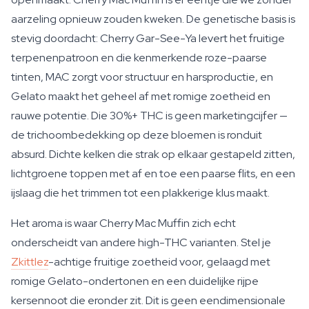
aarzeling opnieuw zouden kweken. De genetische basis is
stevig doordacht: Cherry Gar-See-Ya levert het fruitige
terpenenpatroon en die kenmerkende roze-paarse
tinten, MAC zorgt voor structuur en harsproductie, en
Gelato maakt het geheel af met romige zoetheid en
rauwe potentie. Die 30%+ THC is geen marketingcijfer —
de trichoombedekking op deze bloemen is ronduit
absurd. Dichte kelken die strak op elkaar gestapeld zitten,
lichtgroene toppen met af en toe een paarse flits, en een
ijslaag die het trimmen tot een plakkerige klus maakt.
Het aroma is waar Cherry Mac Muffin zich echt
onderscheidt van andere high-THC varianten. Stel je
Zkittlez
-achtige fruitige zoetheid voor, gelaagd met
romige Gelato-ondertonen en een duidelijke rijpe
kersennoot die eronder zit. Dit is geen eendimensionale