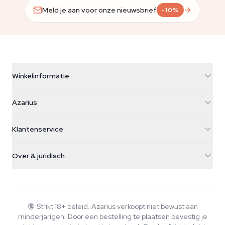
Meld je aan voor onze nieuwsbrief
-10%
Winkelinformatie
Azarius
Azarius
Galvaniweg 11
5482 TN Schijndel
Cannabiszaden
Klantenservice
Nederland
Paddo's
Verzendinfo
support@azarius.com
Smokeshop
Over & juridisch
+31(0)204897914
Retourbeleid
Smartshop
Over Azarius
Kwaliteitsgarantie
Herbshop
Wiki
Contact
Growshop
Blog
🔞
Strikt 18+ beleid. Azarius verkoopt niet bewust aan
Veelgestelde vragen
minderjarigen. Door een bestelling te plaatsen bevestig je
Muziek