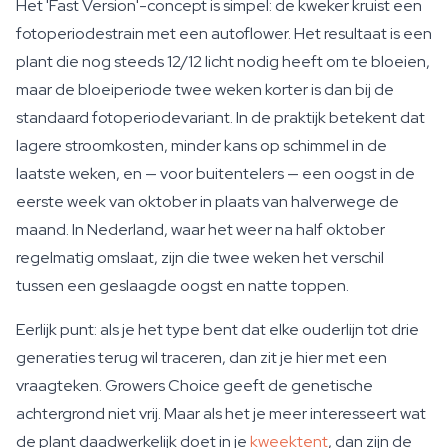
Het 'Fast Version'-concept is simpel: de kweker kruist een
fotoperiodestrain met een autoflower. Het resultaat is een
plant die nog steeds 12/12 licht nodig heeft om te bloeien,
maar de bloeiperiode twee weken korter is dan bij de
standaard fotoperiodevariant. In de praktijk betekent dat
lagere stroomkosten, minder kans op schimmel in de
laatste weken, en — voor buitentelers — een oogst in de
eerste week van oktober in plaats van halverwege de
maand. In Nederland, waar het weer na half oktober
regelmatig omslaat, zijn die twee weken het verschil
tussen een geslaagde oogst en natte toppen.
Eerlijk punt: als je het type bent dat elke ouderlijn tot drie
generaties terug wil traceren, dan zit je hier met een
vraagteken. Growers Choice geeft de genetische
achtergrond niet vrij. Maar als het je meer interesseert wat
de plant daadwerkelijk doet in je
kweektent
, dan zijn de