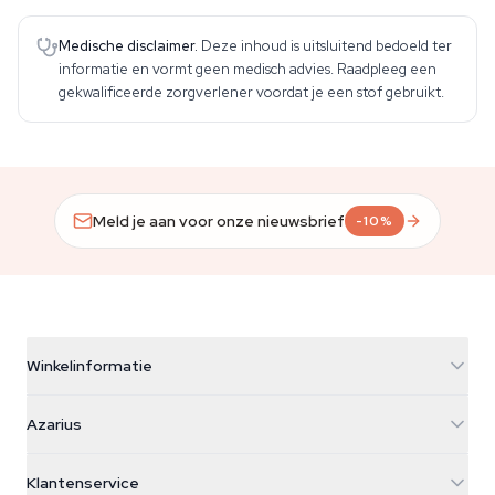
Medische disclaimer.
Deze inhoud is uitsluitend bedoeld ter
informatie en vormt geen medisch advies. Raadpleeg een
gekwalificeerde zorgverlener voordat je een stof gebruikt.
Meld je aan voor onze nieuwsbrief
-10%
Winkelinformatie
Azarius
Azarius
Galvaniweg 11
5482 TN Schijndel
Cannabiszaden
Klantenservice
Nederland