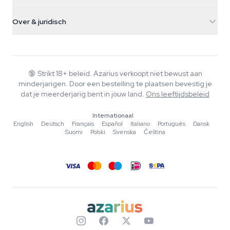
Paddo's
Verzendinfo
support@azarius.com
Smokeshop
Over & juridisch
+31(0)204897914
Retourbeleid
Smartshop
Over Azarius
Kwaliteitsgarantie
Herbshop
Wiki
Contact
Growshop
Blog
🔞
Strikt 18+ beleid. Azarius verkoopt niet bewust aan
Veelgestelde vragen
minderjarigen. Door een bestelling te plaatsen bevestig je
Muziek
Privacybeleid
dat je meerderjarig bent in jouw land.
Ons leeftijdsbeleid
Schrijvers
Internationaal
Redactionele normen
English
·
Deutsch
·
Français
·
Español
·
Italiano
·
Português
·
Dansk
·
Suomi
·
Polski
·
Svenska
·
Čeština
Tools & Calculators
Acties
Sitemap