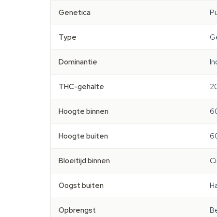
Genetica
Pu
Type
G
Dominantie
In
THC-gehalte
2
Hoogte binnen
6
Hoogte buiten
6
Bloeitijd binnen
Ci
Oogst buiten
Ha
Opbrengst
Be