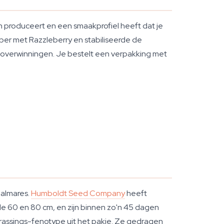
 produceert en een smaakprofiel heeft dat je
per met Razzleberry en stabiliseerde de
-overwinningen. Je bestelt een verpakking met
palmares.
Humboldt Seed Company
heeft
 de 60 en 80 cm, en zijn binnen zo'n 45 dagen
rrassings-fenotype uit het pakje. Ze gedragen