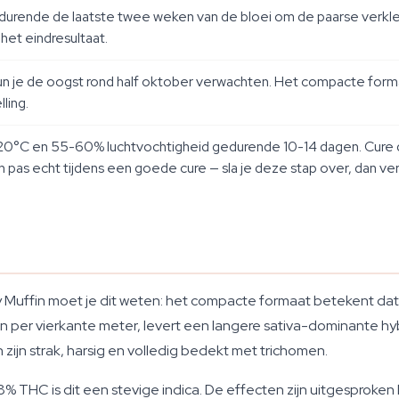
rende de laatste twee weken van de bloei om de paarse verkleur
het eindresultaat.
n kun je de oogst rond half oktober verwachten. Het compacte for
ling.
20°C en 55-60% luchtvochtigheid gedurende 10-14 dagen. Cure d
pas echt tijdens een goede cure — sla je deze stap over, dan verl
rry Muffin moet je dit weten: het compacte formaat betekent d
n per vierkante meter, levert een langere sativa-dominante hybr
 zijn strak, harsig en volledig bedekt met trichomen.
THC is dit een stevige indica. De effecten zijn uitgesproken 