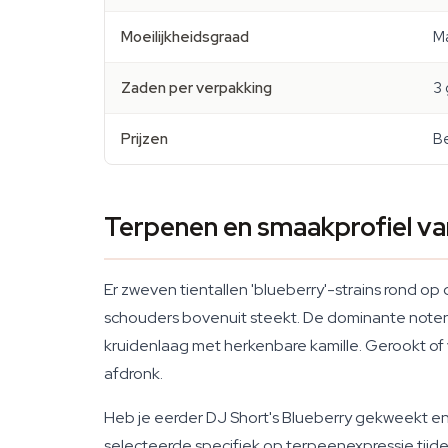
Moeilijkheidsgraad
Ma
Zaden per verpakking
3 
Prijzen
Be
Terpenen en smaakprofiel va
Er zweven tientallen 'blueberry'-strains rond o
schouders bovenuit steekt. De dominante noten
kruidenlaag met herkenbare kamille. Gerookt of 
afdronk.
Heb je eerder DJ Short's Blueberry gekweekt 
selecteerde specifiek op terpeenexpressie tijdens