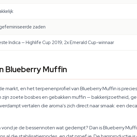
kkelijk
gefeminiseerde zaden
ste Indica — Highlife Cup 2019; 2x Emerald Cup-winnaar
n Blueberry Muffin
p de markt, en het terpenenprofiel van Blueberry Muffin is prec
 zijn zoete bosbes en gebakken muffin — bakkerijzoetheid, g
verdampt vertalen die aroma's zich direct naar smaak: een dec
en vond je de bessennoten wat gedempt? Dan is Blueberry Mu
 al die stabilisatierondes, en dat proef je. De harsproductie is 