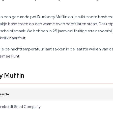
en een gecurede pot Blueberry Muffin en je ruikt zoete bosb
 bakje bosbessen op een warme oven heeft laten staan. Dat terp
sche bijsmaak. We hebben in 25 jaar veel fruitige strains voorb
lijk naar fruit.
ls je de nachttemperatuur laat zakken in de laatste weken van d
ts mee kunt.
y Muffin
aarde
umboldt Seed Company