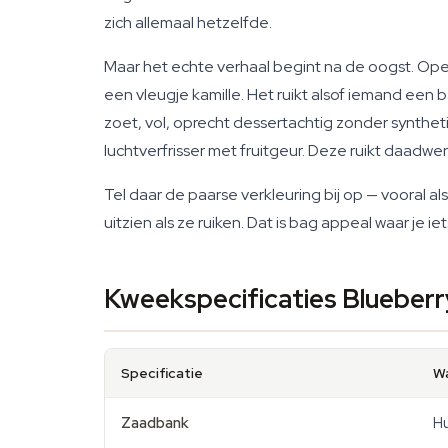
zich allemaal hetzelfde.
Maar het echte verhaal begint na de oogst. Op
een vleugje kamille. Het ruikt alsof iemand een
zoet, vol, oprecht dessertachtig zonder syntheti
luchtverfrisser met fruitgeur. Deze ruikt daadwerke
Tel daar de paarse verkleuring bij op — vooral a
uitzien als ze ruiken. Dat is bag appeal waar je ie
Kweekspecificaties Blueberr
Specificatie
W
Zaadbank
H