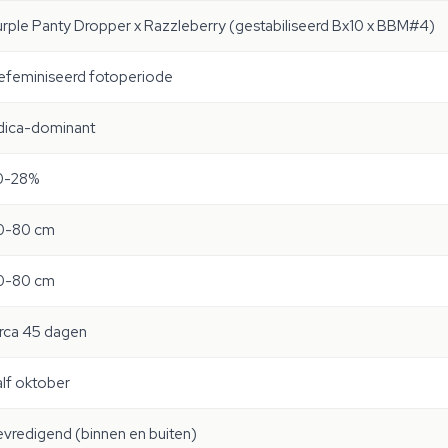
rple Panty Dropper x Razzleberry (gestabiliseerd Bx10 x BBM#4)
efeminiseerd fotoperiode
dica-dominant
0-28%
0-80 cm
0-80 cm
rca 45 dagen
lf oktober
vredigend (binnen en buiten)