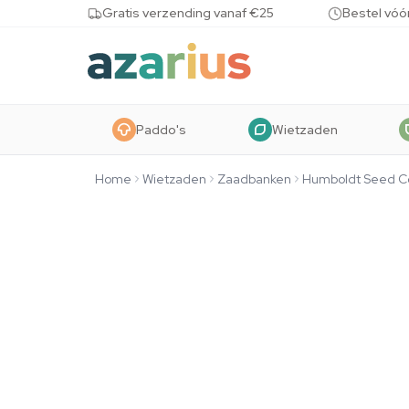
Skip to content
Gratis verzending vanaf €25
Bestel vóó
Paddo's
Wietzaden
Home
Wietzaden
Zaadbanken
Humboldt Seed 