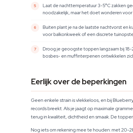
Laat de nachttemperatuur 3-5°C zakken gedu
noodzakelijk, maar het doet wonderen voor 
Buiten plant je na de laatste nachtvorst e
voor balkonkweek of een discrete tuinopstel
Droog je geoogste toppen langzaam bij 18-
bosbes- en muffinterpenen ontwikkelen zich 
Eerlijk over de beperkingen
Geen enkele strain is vlekkeloos, en bij Bluebe
records breekt. Als je jaagt op maximale gramme
terug in kwaliteit, dichtheid en smaak. De toppen
Nog iets om rekening mee te houden: met 20-28% 