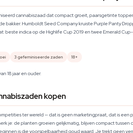
niseerd cannabiszaad dat compact groeit, paarsgetinte toppen
ij de bakker. Humboldt Seed Company kruiste Purple Panty Drop
at: beste indica op de Highlife Cup 2019 en twee Emerald Cup
oei
3 gefeminiseerde zaden
18+
an 18 jaar en ouder.
nnabiszaden kopen
mpetities ter wereld — dat is geen marketingpraat, dat is een 
erk je: de planten groeien gelijkmatig, blijven compact tussen
beginnen is die voorspelbaarheid goud waard. Je trekt geen ve