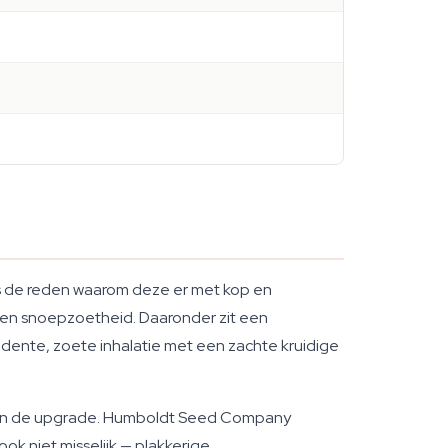
ies de reden waarom deze er met kop en
een snoepzoetheid. Daaronder zit een
adente, zoete inhalatie met een zachte kruidige
ffin de upgrade. Humboldt Seed Company
ook niet misselijk — plakkerige,