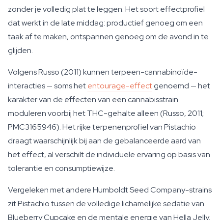
zonder je volledig plat te leggen. Het soort effectprofiel
dat werkt in de late middag: productief genoeg om een
taak af te maken, ontspannen genoeg om de avond in te
glijden.
Volgens Russo (2011) kunnen terpeen-cannabinoïde-
interacties — soms het
entourage-effect
genoemd — het
karakter van de effecten van een cannabisstrain
moduleren voorbij het THC-gehalte alleen (Russo, 2011;
PMC3165946). Het rijke terpenenprofiel van Pistachio
draagt waarschijnlijk bij aan de gebalanceerde aard van
het effect, al verschilt de individuele ervaring op basis van
tolerantie en consumptiewijze.
Vergeleken met andere Humboldt Seed Company-strains
zit Pistachio tussen de volledige lichamelijke sedatie van
Blueberry Cupcake en de mentale energie van Hella Jelly.