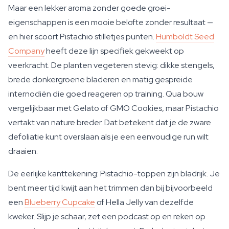
Maar een lekker aroma zonder goede groei-
eigenschappen is een mooie belofte zonder resultaat —
en hier scoort Pistachio stilletjes punten.
Humboldt Seed
Company
heeft deze lijn specifiek gekweekt op
veerkracht. De planten vegeteren stevig: dikke stengels,
brede donkergroene bladeren en matig gespreide
internodiën die goed reageren op training. Qua bouw
vergelijkbaar met Gelato of GMO Cookies, maar Pistachio
vertakt van nature breder. Dat betekent dat je de zware
defoliatie kunt overslaan als je een eenvoudige run wilt
draaien.
De eerlijke kanttekening: Pistachio-toppen zijn bladrijk. Je
bent meer tijd kwijt aan het trimmen dan bij bijvoorbeeld
een
Blueberry Cupcake
of Hella Jelly van dezelfde
kweker. Slijp je schaar, zet een podcast op en reken op