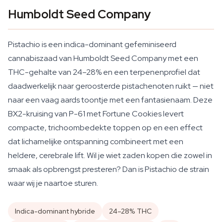
Humboldt Seed Company
Pistachio is een indica-dominant gefeminiseerd
cannabiszaad van Humboldt Seed Company met een
THC-gehalte van 24–28% en een terpenenprofiel dat
daadwerkelijk naar geroosterde pistachenoten ruikt — niet
naar een vaag aards toontje met een fantasienaam. Deze
BX2-kruising van P-61 met Fortune Cookies levert
compacte, trichoombedekte toppen op en een effect
dat lichamelijke ontspanning combineert met een
heldere, cerebrale lift. Wil je wiet zaden kopen die zowel in
smaak als opbrengst presteren? Dan is Pistachio de strain
waar wij je naartoe sturen.
Indica-dominant hybride
24–28% THC