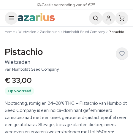
Skip to content
Gratis verzending vanaf €25
Home
Wietzaden
Zaadbanken
Humboldt Seed Company
Pistachio
Pistachio
Wietzaden
van
Humboldt Seed Company
€ 33,00
Op voorraad
Nootachtig, romig en 24–28% THC — Pistachio van Humboldt
Seed Company is een indica-dominant gefeminiseerd
cannabiszaad met een uniek geroosterd-pistacheprofiel over
een gelatobasis. Stevige, bossige planten die beginners
vergeven en ervaren kwekers belonen met tot 550g/m²